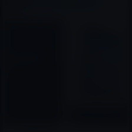
X(Twitter)
Facebook
LINE
B!はてブ
関連記事
Microsoftは新タブレットで出
遅れを挽回できるのか？
2010年12月26日
iPad、ついにマウス対応か？
2019年04月23日