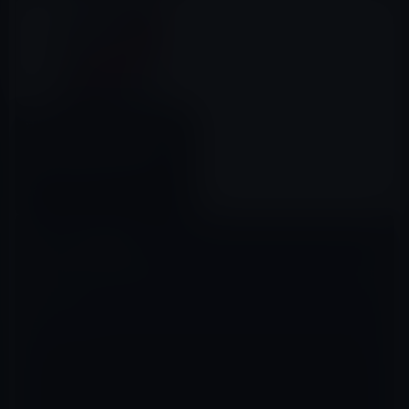
活性化するタブレット市場、
Appleは2020年第2四半期に
1,430万台のiPadをに出荷！
2020年08月04日
コメントを残す
メールアドレスが公開されることはありません。
※
が付いている欄は
必須項目です
コメント
※