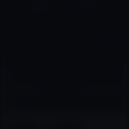
コ
ナ
深層系モッドログ / MODLOG
ン
ビ
ライフ、サイエンス、ガジェットほか、この迷宮を楽しむ人たちへ
テ
ゲ
ン
ー
IPAD全般
ツ
シ
HOME
iPad
iPad全般
iPadが発表されてから7年、当初は革新的だった？
へ
ョ
ス
ン
キ
に
ッ
移
2017年1月28日
M林檎
プ
動
iPad全般
iPadが発表されてから7年、当初は革新的だ
った？