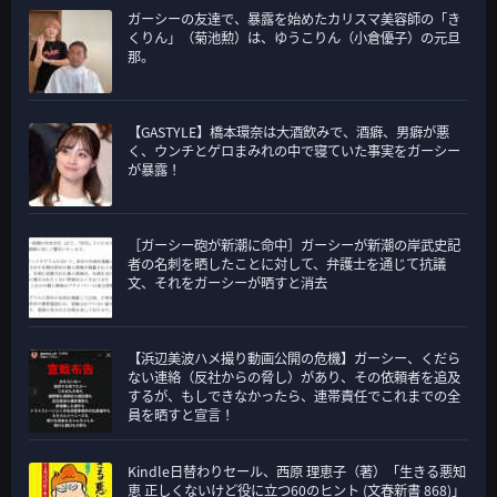
ガーシーの友達で、暴露を始めたカリスマ美容師の「き
くりん」（菊池勲）は、ゆうこりん（小倉優子）の元旦
那。
【GASTYLE】橋本環奈は大酒飲みで、酒癖、男癖が悪
く、ウンチとゲロまみれの中で寝ていた事実をガーシー
が暴露！
［ガーシー砲が新潮に命中］ガーシーが新潮の岸武史記
者の名刺を晒したことに対して、弁護士を通じて抗議
文、それをガーシーが晒すと消去
【浜辺美波ハメ撮り動画公開の危機】ガーシー、くだら
ない連絡（反社からの脅し）があり、その依頼者を追及
するが、もしできなかったら、連帯責任でこれまでの全
員を晒すと宣言！
Kindle日替わりセール、西原 理恵子（著）「生きる悪知
恵 正しくないけど役に立つ60のヒント (文春新書 868)」