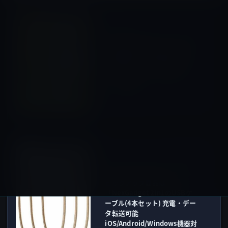
Kindle本
前の記事
Kindle日替わりセール、太田
差惠子（著）「親が倒れた！
親の入院・介護ですぐやるこ
と・考えること・お金のこ
と」799円
2017年1月28日
Amazonタイムセール
次の記事
本日のAmazonタイムセール/
ピックアップ商品は
「NexGadget 2in1のUSBケ
ーブル(4本セット) 充電・デー
タ転送可能
iOS/Android/Windows機器対