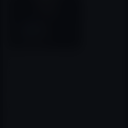
米時間の2010年1月27日（日本時間：1月28日）、今から7
年前にスティーブ・ジョブズCEOによって発表されまし
た。事前の情報も流れていて、非常に期待感の高まってい
るの中での発表でした。ジョブズ氏がステージ上でお気
に入りのソファに座りiPadを操作していたのを覚えてい
ます。
初代iPadは、今のiPadよりもかなり分厚く、16GB、
32GB、64GBのストレージで、9.7インチの画面で1024 x
768ピクセルの解像度でした。