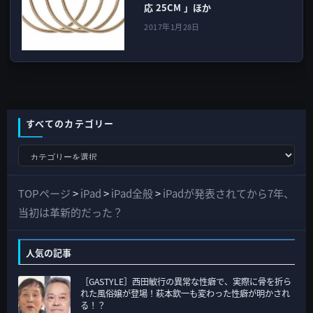
応 25CM 」ほか
2017年1月28日
すべてのカテゴリー
す
べ
て
TOPページ
>
iPad
>
iPad全般
>
iPadが発表されてから7年、
の
当初は革新的だった？
カ
テ
人気の記事
ゴ
［GASTYLE］西田敏行の異常な性癖で、実際に骨を折ら
リ
れた風俗嬢が登場！萩本欽一も変わった性癖が明かされ
ー
る！？