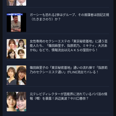
ガーシーも恐れるZ李はグループ、その首謀者は田記正規
（たきまさのり）か？
女性専用のセクシーエステの「東京秘密基地」に通う芸
能人たち、「篠田麻里子、指原莉乃、ミキティ、大沢あ
かね」などで、情報流出は元ＡＫＳの窪田から！
篠田麻里子の「東京秘密基地」通いの流れ弾で「指原莉
乃のセクシーエステ通い」がLINE流出でバレる！
元テレビディレクターが芸能界に流れているパパ活の情
報（噂）を暴露！浜辺美波？や川口春奈？