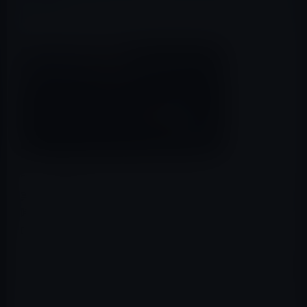
でも、実際はどうだったのでしょうか？
実際に発売されたiPadは、少し重量がありすぎて、読書
時に片手で持ち続けるのは辛い状況でした。（私も個人
的にすぐに立ち上がるブラウザとして使っていまし
た。）
また、当初はiBooks Storeもオープンされ照らず、Kindle
ストアが先行してオープンし、電子書籍市場を席巻して
しまいます。