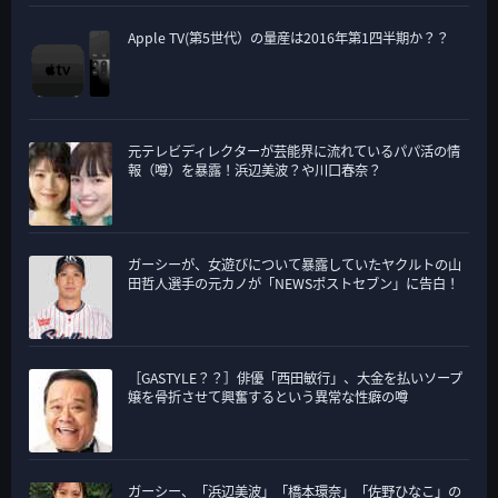
Apple TV(第5世代）の量産は2016年第1四半期か？？
元テレビディレクターが芸能界に流れているパパ活の情
報（噂）を暴露！浜辺美波？や川口春奈？
ガーシーが、女遊びについて暴露していたヤクルトの山
田哲人選手の元カノが「NEWSポストセブン」に告白！
［GASTYLE？？］俳優「西田敏行」、大金を払いソープ
嬢を骨折させて興奮するという異常な性癖の噂
ガーシー、「浜辺美波」「橋本環奈」「佐野ひなこ」の