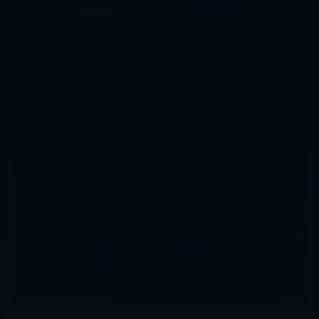
コ
ナ
深層系モッドログ / MODLOG
ン
ビ
ライフ、サイエンス、ガジェットほか、この迷宮を楽しむ人たちへ
テ
ゲ
ン
ー
IMAC
ツ
シ
HOME
Mac
iMac
へ
ョ
ティム・クックCEO、ロードマップ上に素晴らしいデスクトップがあることを明言！刷新されたiMacか？
ス
ン
キ
に
ッ
移
プ
動
2016年12月20日
M林檎
iMac
ティム・クックCEO、ロードマップ上に素晴
らしいデスクトップがあることを明言！刷新
されたiMacか？