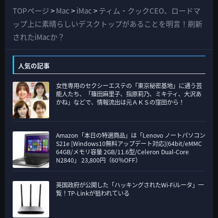
て
TOPページ
>
Mac
>
iMac
>
ティム・クックCEO、ロードマ
の
ップ上に素晴らしいデスクトップがあることを明言！刷新
カ
されたiMacか？
テ
ゴ
人気の記事
リ
女性専用のセクシーエステの「東京秘密基地」に通う芸
ー
能人たち、「篠田麻里子、指原莉乃、ミキティ、大沢あ
かね」などで、情報流出は元ＡＫＳの窪田から！
Amazon「本日の特選商品」は「Lenovo ノートパソコン
S21e [Windows10無料アップデート対応](64bit/eMMC
64GB/メモリ容量 2GB/11.6型/Celeron Dual-Core
N2840」 23,800円（60％OFF）
英国政府が公開した「ハッキングされたWi-Fiルータ」一
覧！TP-Linkが狙われている