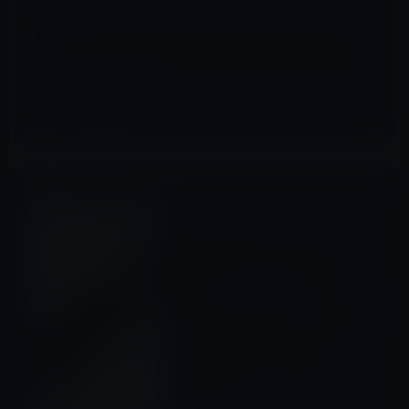
サイト
Amazonタイムセール
前の記事
本日のAmazonタイムセール/
ピックアップ商品は「Aukey
無線LAN 親機 WiFi 子機
(USB3.0アダプター型) 高速モ
デル 11ac/n/a/g/b 866Mbps
デュアルバンド MacOS
X10.8/10.7/10.6対応 WF-
R6」ほか
2016年12月20日