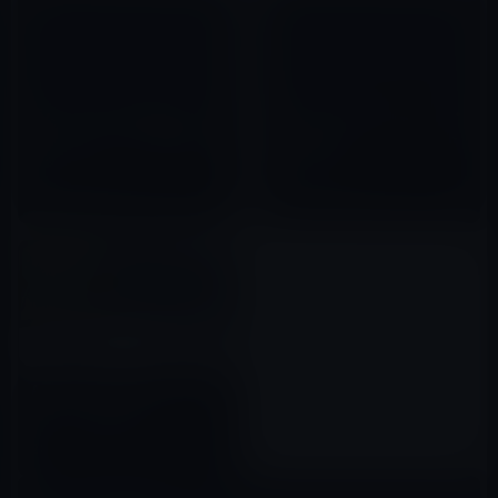
こんなiMacがあれば楽しい！タ
AppleがiMac グラフィックス・
ッチスクリーンとSiri搭載のモ
ファームウェア・アップデート
ックアップ！
3.0を公開！
2012年04月26日
2012年03月01日
Apple、iMacのメジャーアップ
デートは今年の後半
2017年04月04日