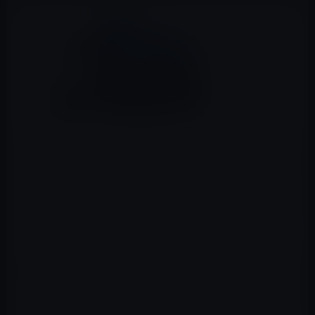
ティム・クックCEOが、Appleの従業員メッセージボード
への投稿で、メディア関係者はAppleがデスクトップにコ
ミットしていないのではないかとの疑問が呈されている
が、クック氏は、ロードマップ上に素晴らしいデスクト
ップがあると、さらに刷新していく意欲を述べました。
（via
TechCrunch
）
素晴らしいデスクトップがiMac、Mac Proのいずれを指し
ているのか、それとも両方を挿しているのか分かりませ
んが、Touch Bar搭載機ボードやApple Watchとの連携な