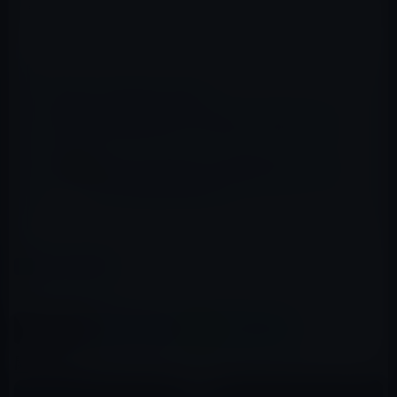
どをサポートしたデスクトップコンピュータがリリース
される可能性があります。
📖 あわせて読みたい記事
次期iMacの部品供給は7月中に開始、発売は10月か？
Apple、iMacのヒンジ修理代を支払ったユー
ザー代金をに払い戻し
カテゴリー
iMac
この記事をシェア
X(Twitter)
Facebook
LINE
B!はてブ
関連記事