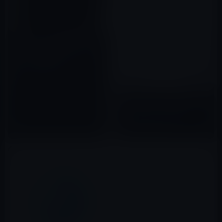
Apple、9.7インチPad Proがフ
リーズする問題を受けてiOS
9.3.2の配信を停止
2016年05月21日
iOS 9のパスコード設定は、これ
までの4桁から6桁に変更
2015年06月11日