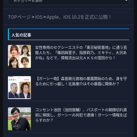
べ
て
TOPページ
>
iOS
>
Apple、iOS 10.2を正式に公開！
の
カ
人気の記事
テ
女性専用のセクシーエステの「東京秘密基地」に通う芸
ゴ
能人たち、「篠田麻里子、指原莉乃、ミキティ、大沢あ
リ
かね」などで、情報流出は元ＡＫＳの窪田から！
ー
【ガーシー砲】森喜朗元首相の暴露開始のため、身を守
るために引っ越し！北島康介はその暴露に関係か？
コンセント池田（池田俊輔）、パスポートの期限切れ直
前に帰国し、ガーシーの共犯で逮捕！ガーシー情報をば
らすのか？