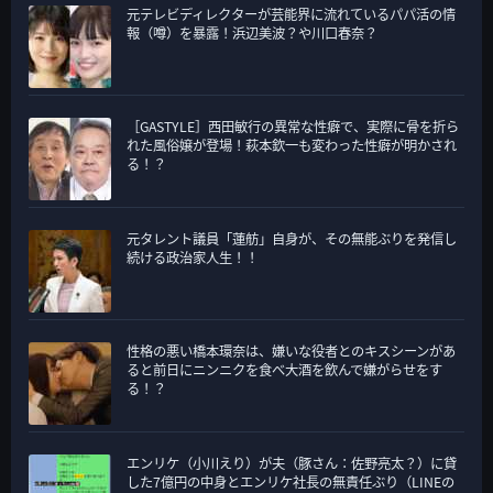
元テレビディレクターが芸能界に流れているパパ活の情
報（噂）を暴露！浜辺美波？や川口春奈？
［GASTYLE］西田敏行の異常な性癖で、実際に骨を折ら
れた風俗嬢が登場！萩本欽一も変わった性癖が明かされ
る！？
元タレント議員「蓮舫」自身が、その無能ぶりを発信し
続ける政治家人生！！
性格の悪い橋本環奈は、嫌いな役者とのキスシーンがあ
ると前日にニンニクを食べ大酒を飲んで嫌がらせをす
る！？
エンリケ（小川えり）が夫（豚さん：佐野亮太？）に貸
した7億円の中身とエンリケ社長の無責任ぶり（LINEの