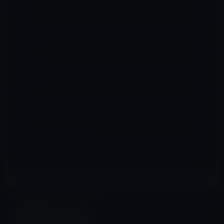
名前
※
メール
※
サイト
その他のiPhone
前の記事