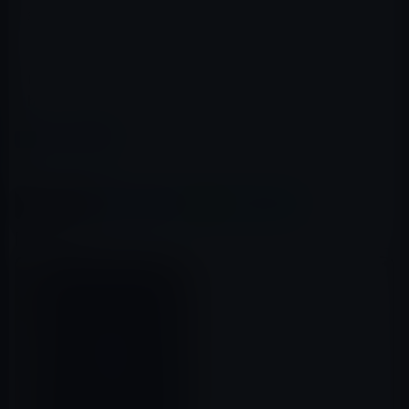
Safariが予期せず終了してしまう問題を修正
このアップデートのセキュリティコンテンツについて
は、次のWebサイトをご覧ください:
https://support.apple.com/ja-jp/HT201222
カテゴリー
iOS
この記事をシェア
X(Twitter)
Facebook
LINE
B!はてブ
関連記事