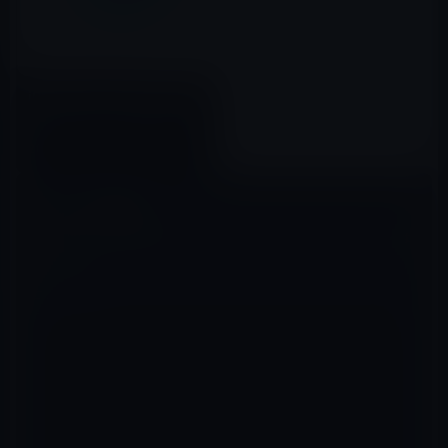
iOS 9のインストール率、絵文字
のアップデートにより66％へ
2015年11月05日
コメントを残す
メールアドレスが公開されることはありません。
※
が付いている欄は
必須項目です
コメント
※