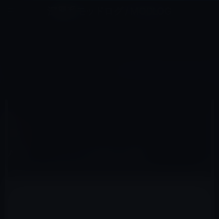
コ
ナ
深層系モッドログ / MODLOG
ン
ビ
ライフ、サイエンス、ガジェットほか、この迷宮を楽しむ人たちへ
テ
ゲ
ン
ー
IOS
ツ
シ
HOME
iOS
Apple、iOS 10.2を正式に公開！
へ
ョ
ス
ン
キ
に
ッ
移
2016年12月13日
M林檎
プ
動
iOS
Apple、iOS 10.2を正式に公開！