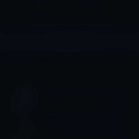
コ
ナ
深層系モッドログ / MODLOG
ン
ビ
ライフ、サイエンス、ガジェットほか、この迷宮を楽しむ人たちへ
テ
ゲ
ン
ー
ツ
シ
2016年9月
へ
ョ
ス
ン
HOME
2016年9月
キ
に
ッ
移
プ
動
iPhone 8 / Plus
シャープとiPhone 8用の有機ELディス
プレイ供給を交渉中か？
Amazonタイムセール
本日のAmazonタイムセール/ピックア