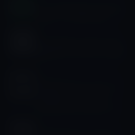
フリーでも聴けるSpotify、日本での音
楽配信サービスを招待制で開始！
iOSアプリ
Apple、開発者に向けApp Storeの検
索連動型広告「Search Ads」の提供開
始
Amazonタイムセール
本日のAmazonタイムセール/ピックア
ップ商品は「Quick Charge 3.0」
Poweradd モバイルバッテリー
20100mAh Qualcomm 認証」ほか
iPhone 6/ 6s Plus