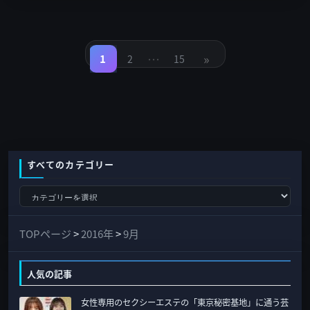
投
稿
…
»
の
1
2
15
固
固
固
定
定
定
ペ
ペ
ペ
ペ
ー
ー
ー
ジ
ジ
ジ
ー
ジ
送
り
すべてのカテゴリー
す
べ
て
TOPページ
>
2016年
>
9月
の
カ
人気の記事
テ
女性専用のセクシーエステの「東京秘密基地」に通う芸
ゴ