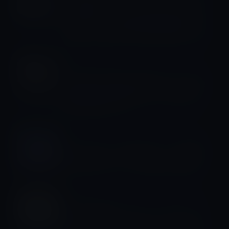
ップ商品は「モバイルバッテリー型 ビ
デオ＆カメラ HD720P高画質 LEDライ
ト搭載 照明可 2200MA大容量」ほか
iPhone 7 / Plus
「iPhone 7 Plus & iOS 10.1」でこんな
に綺麗な被写界深度を使った背景ボケ
写真が撮影できる
アプリ
App Storeの「今週のApp」、睡眠導
入のためのアプリ「Flowing」無料
Kindle本
Kindle日替わりセール、ティモシー・
テイラー（著）「スタンフォード大学