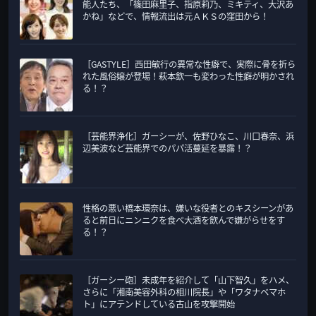
能人たち、「篠田麻里子、指原莉乃、ミキティ、大沢あ
リ
かね」などで、情報流出は元ＡＫＳの窪田から！
ー
［GASTYLE］西田敏行の異常な性癖で、実際に骨を折ら
れた風俗嬢が登場！萩本欽一も変わった性癖が明かされ
る！？
［芸能界浄化］ガーシーが、佐野ひなこ、川口春奈、浜
辺美波など芸能界でのパパ活蔓延を暴露！？
性格の悪い橋本環奈は、嫌いな役者とのキスシーンがあ
ると前日にニンニクを食べ大酒を飲んで嫌がらせをす
る！？
［ガーシー砲］未成年を紹介して「山下智久」をハメ、
さらに「湘南美容外科の相川院長」や「ワタナベマホ
ト」にアテンドしている古山を攻撃開始