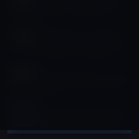
iPhone 6 / 6 Plusのタッチ不具合は、
日常的なボディの湾曲が原因か？
Kindle本
Kindle日替わりセール、池田病院
（著）「糖尿病専門病院が教える 日本
で一番おいしいレシピ」599円
MacBook Pro
Apple、10月末に新MacBook Proの発
売を計画！？
Macアプリ
Apple、Safari Technology Preview
14を公開！新しい絵文字をサポート