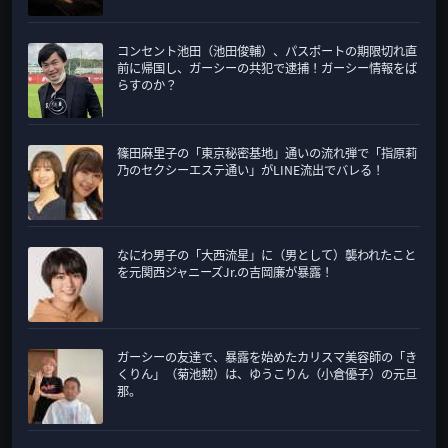
コンセント池田（池田俊輔）、パスポートの期限切れ直
前に帰国し、ガーシーの共犯で逮捕！ガーシー情報をば
らすのか？
篠田麻里子の「東京秘密基地」通いの流れ弾で「指原莉
乃のセクシーエステ通い」がLINE流出でバレる！
なにわ男子の「大西流星」に（男として）襲われたこと
を元関西ジャニーズJr.の吉岡廉が暴露！
ガーシーの友達で、暴露を始めたカリスマ美容師の「き
くりん」（菊池勲）は、ゆうこりん（小倉優子）の元旦
那。