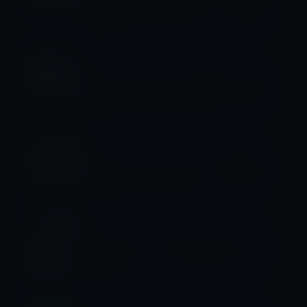
で一番人気の経済学入門 ミクロ編」
599円
人事・組織・研究
Apple、北京郊外に中国国内初の研究
開発センターをオープン！
iPhone全般
Apple、メッセージアプリのPR動画
「Balloons」を公開！
iPhone 8 / Plus
iPhone 8、ガラス筐体で金蔵フレーム
を採用か
Music