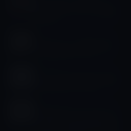
iTunes Storeの「今週の映画」は、
「サイド・エフェクト」レンタル特別
価格100円
Amazon
Amazonジャパン、定額読み放題サー
ビスを国内で開始！8月から？
業績・企業価値
Apple、2016年第3四半期の決算発表
を7月26日(火)に行うと発表
Amazonタイムセール
本日のAmazonタイムセール/ピックア
ップ商品は「(ソラブ) SOLOVE モバイ
ルバッテリー 軽量 薄型 10000mah 2台