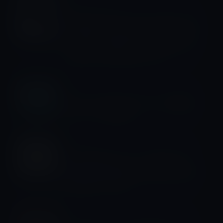
Amazonタイムセール
本日のAmazonタイムセール/ピックア
ップ商品は「TEC.BEAN 小型LEDプロ
ジェクター GP9S ブラック 120ルーメ
ン 1080フルHD HDM」ほか
iOS
iOS 10、3D Touchでアプリの優先ダ
ウンロードが可能に！
Kindle本
Kindle日替わりセール、橘玲（著）
「知的幸福の技術 自由な人生のための
40の物語」199円
ムービー