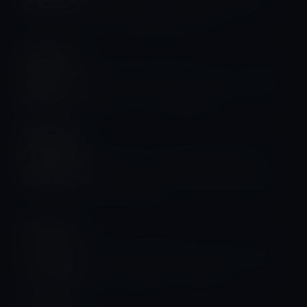
「iOS 9.3.3 beta 4」「tvOS 9.2.2
beta 4」を開発者に公開！
Apple Watch（Series 2以前）
Apple、次期「Apple Watch」の発売
に備えバンドの在庫調整か？
イベント＆PR
Apple、サッカーUEFA欧州選手権
｢EURO 2016｣のイースターエッグを公
式ページに表示
iPhone 7 / Plus
iPhone 7、物理的なホームボタンがな
くなる？感圧タッチで代替？