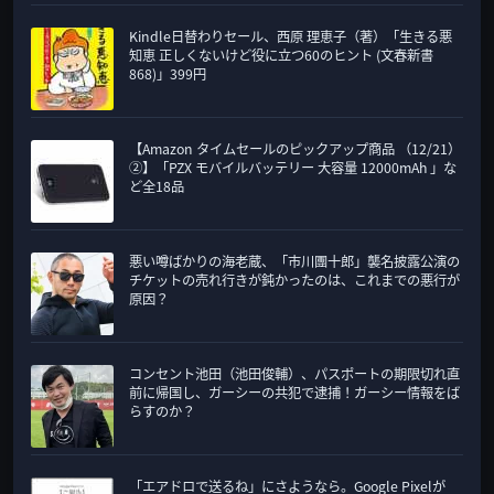
Kindle日替わりセール、西原 理恵子（著）「生きる悪
知恵 正しくないけど役に立つ60のヒント (文春新書
868)」399円
【Amazon タイムセールのピックアップ商品 （12/21）
②】「PZX モバイルバッテリー 大容量 12000mAh 」な
ど全18品
悪い噂ばかりの海老蔵、「市川團十郎」襲名披露公演の
チケットの売れ行きが鈍かったのは、これまでの悪行が
原因？
コンセント池田（池田俊輔）、パスポートの期限切れ直
前に帰国し、ガーシーの共犯で逮捕！ガーシー情報をば
らすのか？
「エアドロで送るね」にさようなら。Google Pixelが