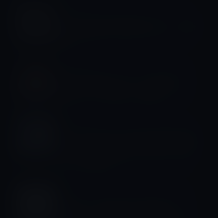
iPhone用
Lightning対応の新EarPods（リーク画
像）！？
Kindle本
Kindle日替わりセール、小林 泰三
（著）「アリス殺し」699円
iPhone用
Cirrus Logicが、Lightning対応のMFi
ヘッドセット開発キットをリリースす
ることを発表！
iOS
Apple、「OS X 10.11.6 beta 4」