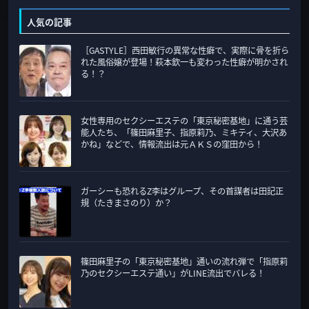
カ
人気の記事
テ
［GASTYLE］西田敏行の異常な性癖で、実際に骨を折ら
ゴ
れた風俗嬢が登場！萩本欽一も変わった性癖が明かされ
リ
る！？
ー
女性専用のセクシーエステの「東京秘密基地」に通う芸
能人たち、「篠田麻里子、指原莉乃、ミキティ、大沢あ
かね」などで、情報流出は元ＡＫＳの窪田から！
ガーシーも恐れるZ李はグループ、その首謀者は田記正
規（たきまさのり）か？
篠田麻里子の「東京秘密基地」通いの流れ弾で「指原莉
乃のセクシーエステ通い」がLINE流出でバレる！