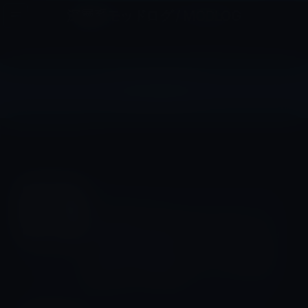
コ
ナ
深層系モッドログ / MODLOG
ン
ビ
ライフ、サイエンス、ガジェットほか、この迷宮を楽しむ人たちへ
テ
ゲ
ン
ー
ツ
シ
2016年6月
へ
ョ
ス
ン
HOME
2016年6月
キ
に
ッ
移
プ
動
Amazonタイムセール
本日のAmazonタイムセール/ピックア
ップ商品は「BUFFALO ミニステーショ
ン USB3.0対応 レグザ・アクオスほか
対応各社TV録画対応 ポータブルHDD
1TB ブラック」ほか