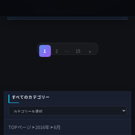
同時充電 リチウムポリマーバッテリー
携帯充電器 ゴールド 」ほか
投
稿
…
»
の
1
2
15
固
固
固
定
定
定
ペ
ペ
ペ
ペ
ー
ー
ー
ジ
ジ
ジ
ー
ジ
送
り
すべてのカテゴリー
す
べ
て
TOPページ
>
2016年
>
6月
の