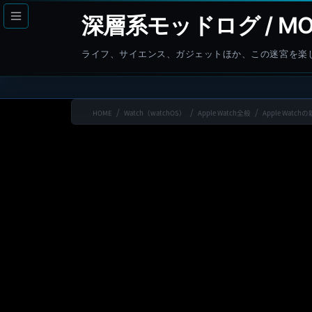
コ
ナ
深層系モッドログ / MO
ン
ビ
テ
ゲ
ライフ、サイエンス、ガジェットほか、この迷宮を楽
ン
ー
ツ
シ
へ
ョ
HOME
Watch（watchOS）
Apple Watch全般
Apple Wat
ス
ン
キ
に
ッ
移
プ
動