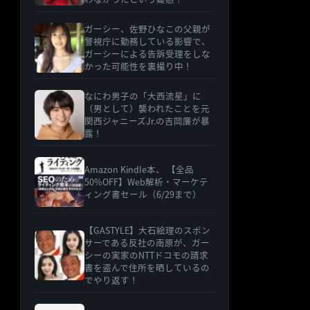
ガーシー、佐野ひなこの父親が
警視庁に勤務している影響で、
ガーシーによる告訴受理をしな
かった可能性を裏撮り中！
なにわ男子の「大西流星」に
（男として）襲われたことを元
関西ジャニーズJr.の吉岡廉が暴
露！
Amazon Kindle本、 【全品
50%OFF】Web解析・マーケテ
ィング書セール（6/29まで）
【GASTYLE】大石絵理のスポン
サーである反社の南原が、ガー
シーの実家のNTTドコモの請求
書を盗んで住所を晒しているの
でやり返す！