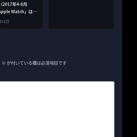
2017年4-6月
ple Watch」は順
「Fitbit」が落ち込
月03日
。
※
が付いている欄は必須項目です