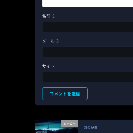
名前
※
メール
※
サイト
ムービー
前の記事