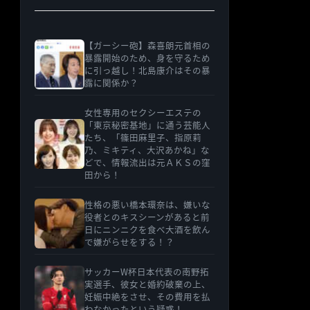
【ガーシー砲】森喜朗元首相の
暴露開始のため、身を守るため
に引っ越し！北島康介はその暴
露に関係か？
女性専用のセクシーエステの
「東京秘密基地」に通う芸能人
たち、「篠田麻里子、指原莉
乃、ミキティ、大沢あかね」な
どで、情報流出は元ＡＫＳの窪
田から！
性格の悪い橋本環奈は、嫌いな
役者とのキスシーンがあると前
日にニンニクを食べ大酒を飲ん
で嫌がらせをする！？
サッカーW杯日本代表の南野拓
実選手、彼女と婚約破棄の上、
妊娠中絶をさせ、その費用を払
わなかったという疑惑！