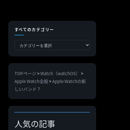
すべてのカテゴリー
す
べ
て
の
TOPページ
>
Watch（watchOS）
>
カ
Apple Watch全般
>
Apple Watchの新
テ
しいバンド？
ゴ
リ
ー
人気の記事