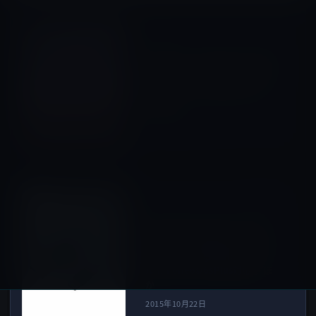
YouTube
前の記事
YouTube、10月28日より米国
内でYouTubeの広告フリー有
料サービス「YouTube Red」
を開始！
2015年10月22日
Amazonタイムセール
次の記事
本日のAmazonタイムセール/
ピックアップ商品は「Logitec
ロジテック Lightningケーブ
ル iPhone6s/6sPlus対応 」ほ
か
2015年10月22日