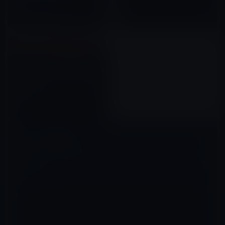
bluetooth ワイヤレス スポーツ
か
イヤホン ヘッドセット 防汗防滴
2015年09月23日
」ほか
Amazon、63時間のタイムセー
ル祭りをスタート！（8月2日23
時59分まで）
2019年07月31日
コメントを残す
メールアドレスが公開されることはありません。
※
が付いている欄は
必須項目です
コメント
※