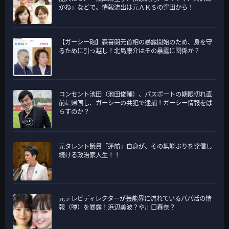
かね」などで、情報流出は元ＡＫＳの窪田から！
【ガーシー砲】森喜朗元首相の暴露開始のため、身を守
るために引っ越し！北島康介はその暴露に関係か？
コンセント池田（池田俊輔）、パスポートの期限切れ直
前に帰国し、ガーシーの共犯で逮捕！ガーシー情報をば
らすのか？
元タレント議員「蓮舫」自身が、その無能ぶりを発信し
続ける政治家人生！！
元テレビディレクターが芸能界に流れているパパ活の情
報（噂）を暴露！浜辺美波？や川口春奈？