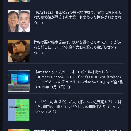
［GASTYLE］西田敏行の異常な性癖で、実際に骨を折ら
れた風俗嬢が登場！萩本欽一も変わった性癖が明かされ
る！？
性格の悪い橋本環奈は、嫌いな役者とのキスシーンがあ
ると前日にニンニクを食べ大酒を飲んで嫌がらせをす
る！？
【Amazon タイムセール】 モバイル林檎セレクト
「Jumper EZbook X3 13.3インチFHD IPSのUltrabook
ノートパソコンのデュアルコアWindows 10」など全7品
（2019年10月31日）①
エンリケ（小川えり）が夫（豚さん：佐野亮太？）に貸
した7億円の中身とエンリケ社長の無責任ぶり（LINEの
スクショあり）