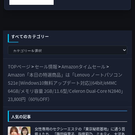
すべてのカテゴリー
す
べ
て
TOPページ
>
セール情報
>
Amazonタイムセール
>
の
Amazon「本日の特選商品」は「Lenovo ノートパソコン
カ
S21e [Windows10無料アップデート対応](64bit/eMMC
テ
64GB/メモリ容量 2GB/11.6型/Celeron Dual-Core N2840」
ゴ
23,800円（60％OFF）
リ
ー
人気の記事
女性専用のセクシーエステの「東京秘密基地」に通う芸
能人たち、「篠田麻里子、指原莉乃、ミキティ、大沢あ