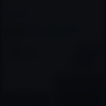
カテゴリー
Amazonタイムセール
この記事をシェア
X(Twitter)
Facebook
LINE
B!はてブ
関連記事
【数量限定Amazonタイムセー
ル】本日の特選ピックアップ商
品は「ASUS ZenBook Flip
UX360UA 2-in-1 ノートPC
本日のAmazonタイムセール/ピ
2017年06月24日
(Win10/i5/8G/SSD256GB/13.
ックアップ商品は「Aukey
3型FHD/Office H&B付き) 」ほ