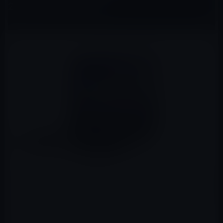
23,800円（60％OFF）
Amazonの「本日の特選商品」（2015年10月22日）は
「Lenovo ノートパソコン S21e [Windows10無料アップデ
ート対応](64bit/eMMC 64GB/メモリ容量 2GB/11.6
型/Celeron Dual-Core N2840」です。