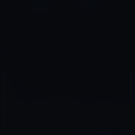
コ
ナ
深層系モッドログ / MODLOG
ン
ビ
ライフ、サイエンス、ガジェットほか、この迷宮を楽しむ人たちへ
テ
ゲ
ン
ー
AMAZONタイムセール
ツ
シ
HOME
セール情報
Amazonタイムセール
へ
ョ
Amazon「本日の特選商品」は「Lenovo ノートパソコン S21e [Windows10無料アップデート対応]
(64bit/eMMC 64GB/メモリ容量 2GB/11.6型/Celeron Dual-Core N2840」 23,800円（60％OFF）
ス
ン
キ
に
ッ
移
プ
動
2015年10月22日
M林檎
Amazonタイムセール
Amazon「本日の特選商品」は「Lenovo ノ
ートパソコン S21e [Windows10無料アップ
デート対応](64bit/eMMC 64GB/メモリ容量
2GB/11.6型/Celeron Dual-Core N2840」