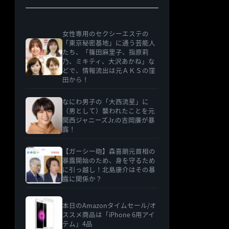
女性専用のセクシーエステの
「東京秘密基地」に通う芸能人
たち、「篠田麻里子、指原莉
乃、ミキティ、大沢あかね」な
どで、情報流出は元ＡＫＳの窪
田から！
なにわ男子の「大西流星」に
（男として）襲われたことを元
関西ジャニーズJr.の吉岡廉が暴
露！
【ガーシー砲】森喜朗元首相の
暴露開始のため、身を守るため
に引っ越し！北島康介はその暴
露に関係か？
本日のAmazonタイムセール/オ
ススメ商品は「iPhone 6用アイ
テム」4品