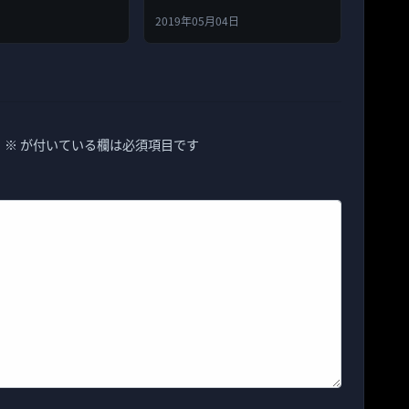
すぎると批判！
2019年05月04日
。
※
が付いている欄は必須項目です