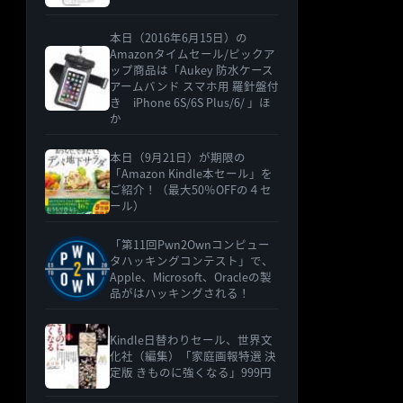
本日（2016年6月15日）の
Amazonタイムセール/ピックア
ップ商品は「Aukey 防水ケース
アームバンド スマホ用 羅針盤付
き iPhone 6S/6S Plus/6/ 」ほ
か
本日（9月21日）が期限の
「Amazon Kindle本セール」を
ご紹介！（最大50％OFFの４セ
ール）
「第11回Pwn2Ownコンピュー
タハッキングコンテスト」で、
Apple、Microsoft、Oracleの製
品がはハッキングされる！
Kindle日替わりセール、世界文
化社（編集）「家庭画報特選 決
定版 きものに強くなる」999円