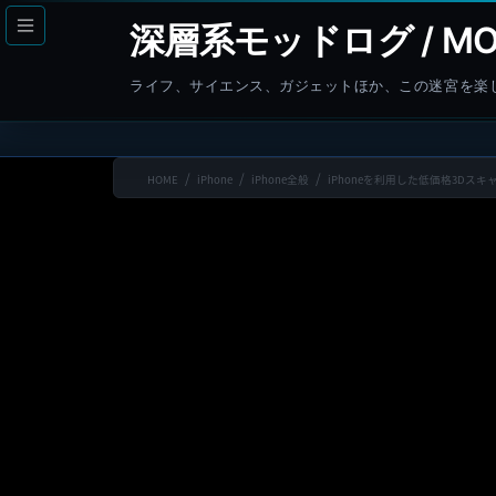
コ
ナ
深層系モッドログ / MO
ン
ビ
テ
ゲ
ライフ、サイエンス、ガジェットほか、この迷宮を楽
ン
ー
ツ
シ
へ
ョ
HOME
iPhone
iPhone全般
iPhoneを利用した低価格3Dスキャナー
ス
ン
キ
に
ッ
移
プ
動