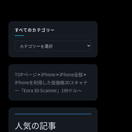
すべてのカテゴリー
す
べ
て
の
TOPページ
>
iPhone
>
iPhone全般
>
カ
iPhoneを利用した低価格3Dスキャナ
テ
ー「Eora 3D Scanner」199ドル〜
ゴ
リ
ー
人気の記事