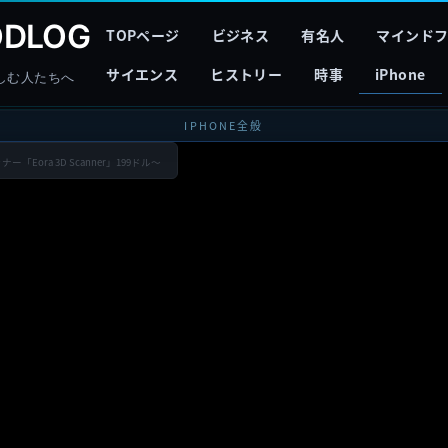
DLOG
TOPページ
ビジネス
有名人
マインド
サイエンス
ヒストリー
時事
iPhone
しむ人たちへ
IPHONE全般
「Eora 3D Scanner」199ドル〜