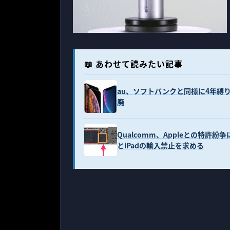
📖 あわせて読みたい記事
au、ソフトバンクと同様に4年縛
廃
Qualcomm、Appleとの特許紛
とiPadの輸入禁止を求める