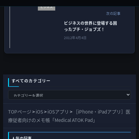
ビジネス
次の記事
ビジネスの世界に登場する困
ったプチ・ジョブズ！
2012年4月4日
すべてのカテゴリー
す
べ
て
TOPページ
>
iOS
>
iOSアプリ
>
［iPhone・iPadアプリ］医
の
療従者向けのメモ帳「Medical ATOK Pad」
カ
テ
人気の記事