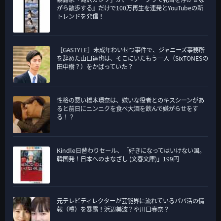
がら散歩する』だけで100万再生を連発とYouTubeの新
トレンドを発信！
［GASTYLE］未成年わいせつ事件で、ジャニーズ事務所
を辞めた山口達也は、そこにいたもう一人（SixTONESの
田中樹？）をかばっていた？
性格の悪い橋本環奈は、嫌いな役者とのキスシーンがあ
ると前日にニンニクを食べ大酒を飲んで嫌がらせをす
る！？
Kindle日替わりセール、「好きになってはいけない国。
韓国発！日本へのまなざし (文春文庫)」199円
元テレビディレクターが芸能界に流れているパパ活の情
報（噂）を暴露！浜辺美波？や川口春奈？