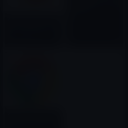
NAVER 画像検索 Appで画像検
索自由自在！？
2011年08月05日
Apple、プログラミングが学べ
る「Swift Playgrounds」をバ
ージョン 1.6にアップデート！
Swift 4とiOS 11 SDKを利用可
2017年09月20日
能
Google、批判を受けてChrome
70で自動ログイン機能を削除