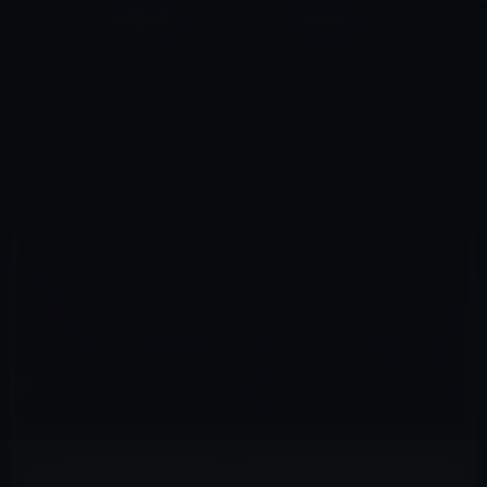
コ
ナ
深層系モッドログ / MODLOG
ン
ビ
ライフ、サイエンス、ガジェットほか、この迷宮を楽しむ人たちへ
テ
ゲ
ン
ー
IOSアプリ
ツ
シ
HOME
iOS
iOSアプリ
［iPhone・iPadアプリ］医療従者向けのメモ帳「Medical ATOK Pad」
へ
ョ
ス
ン
キ
に
ッ
移
プ
動
2012年4月4日
M林檎
iOSアプリ
［iPhone・iPadアプリ］医療従者向けのメモ
帳「Medical ATOK Pad」