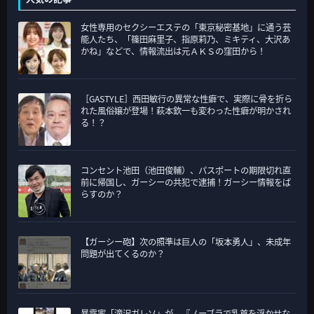
ゴ
女性専用のセクシーエステの「東京秘密基地」に通う芸
リ
能人たち、「篠田麻里子、指原莉乃、ミキティ、大沢あ
ー
かね」などで、情報流出は元ＡＫＳの窪田から！
［GASTYLE］西田敏行の異常な性癖で、実際に骨を折ら
れた風俗嬢が登場！萩本欽一も変わった性癖が明かされ
る！？
コンセント池田（池田俊輔）、パスポートの期限切れ直
前に帰国し、ガーシーの共犯で逮捕！ガーシー情報をば
らすのか？
【ガーシー砲】次の照準は巨人の「坂本勇人」、未成年
問題が出てくるのか？
暴露家「滝沢ガレソ」が、『ノーブラで乳首を浮かせな