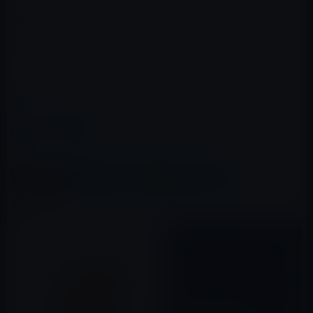
このアプリの価格は4,800円とちょっと高額です。
App Store → Medical ATOK Pad
カテゴリー
iOSアプリ
この記事をシェア
X(Twitter)
Facebook
LINE
B!はてブ
関連記事
【iPad・iPhoneアプリ】