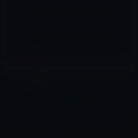
メール
※
サイト
その他のセール
前の記事
アメリカの高校生はiPhone好
き！
2012年4月4日