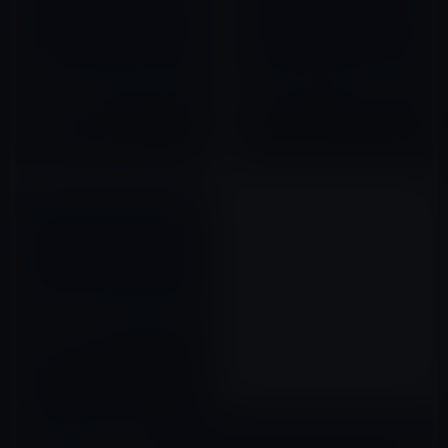
Appleが、iPhoneなどのiOSデ
［iOS ’86］iPhone 4Sが1986
バイス用に新しいDockコネクタ
年に存在したらこんな画面にな
を開発中か！？
る？
2012年02月24日
2012年02月14日
Appleが公開したWWDC2012基
調講演の動画にiPhone 5が映っ
ていた！
2012年06月13日
コメントを残す