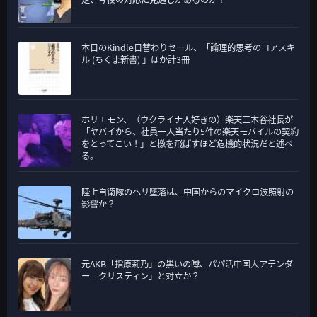
本日のKindle日替わりセール、「論理的思考のコアスキ
ル (ちくま新書) 」ほか計3冊
ホリエモン、（ウクライナ人好きの）楽天三木谷社長が
「ヤバイから、社員一人当たり5件の楽天モバイルの契約
をとってこい！」と檄を飛ばすほど危機的状況だと述べ
る。
陸上自衛隊のヘリ墜落は、中国からのマイクロ波照射の
影響か？
元AKB「指原莉乃」の黒いの噂、パパ活中国人アテンダ
ー「クリスティン」と対立か？