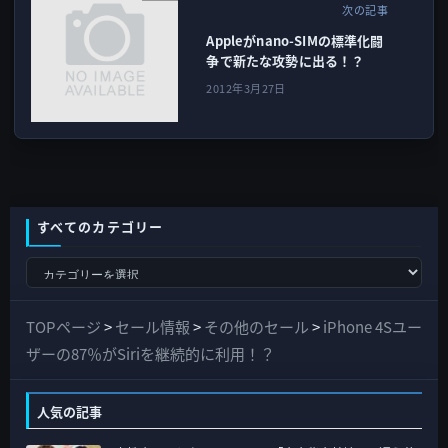
次の記事
Appleがnano-SIMの標準化闘
争で新たな攻勢に出る！？
2012年3月27日
すべてのカテゴリー
す
べ
て
TOPページ
>
セール情報
>
その他のセール
>
iPhone 4Sユー
の
ザーの87％がSiriを継続的に利用！？
カ
テ
人気の記事
ゴ