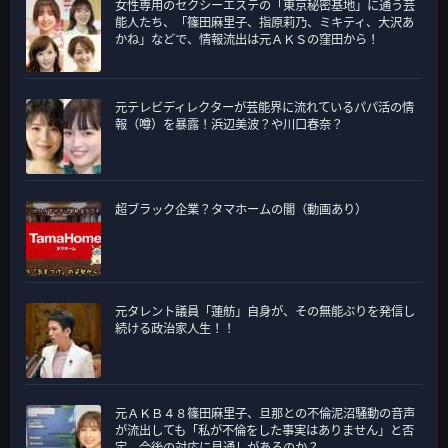
女性専用のセクシーエステの「東京秘密基地」に通う芸
リ
能人たち、「篠田麻里子、指原莉乃、ミキティ、大沢あ
ー
かね」などで、情報流出は元ＡＫＳの窪田から！
元テレビディレクターが芸能界に流れているパパ活の情
報（噂）を暴露！浜辺美波？や川口春奈？
超ブラック企業？タマホームの闇（動画あり）
元タレント議員「蓮舫」自身が、その無能ぶりを発信し
続ける政治家人生！！
元ＡＫＢ４８篠田麻里子、旦那との不倫泥沼騒動の音声
が流出しても「私が不倫をした事実はありません」と否
定、今後の対応に見通しがあるのか？