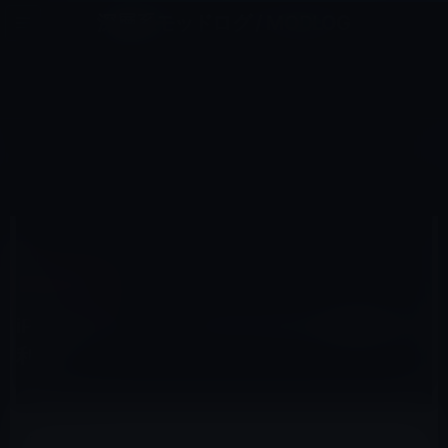
コ
ナ
深層系モッドログ / MODLOG
ン
ビ
ライフ、サイエンス、ガジェットほか、この迷宮を楽しむ人たちへ
テ
ゲ
ン
ー
その他のセール
ツ
シ
HOME
セール情報
その他のセール
iPhone 4Sユーザーの87％がSiriを継続的に利用！？
へ
ョ
ス
ン
キ
に
ッ
移
プ
動
2012年3月27日
M林檎
その他のセール
iPhone 4Sユーザーの87％がSiriを継続的に
利用！？