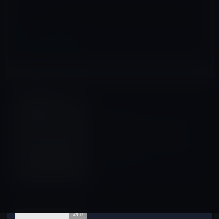
サイト
App Store
前の記事
250億回目のアプリ・ダウン
ロードで1万ドルのiTunesギフ
トカードを手にしたChunli Fu
さんはカワイイ!?
2012年3月27日
紛争