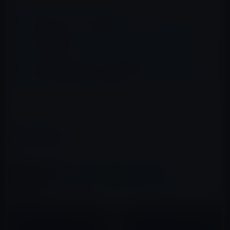
📖 あわせて読みたい記事
「あけおめ」メールで撃沈！auのiPhone用メールサー
バーは弱かった。
シンガポールのキャリア・M１が軍人向けにカメラを取
り外した改造iPhone 4Sを販売！
→MacRumors
カテゴリー
その他のセール
この記事をシェア
X(Twitter)
Facebook
LINE
B!はてブ
関連記事