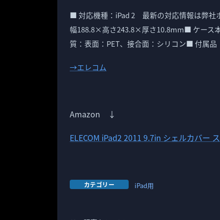
■ 対応機種：iPad 2 最新の対応情報は
幅188.8×高さ243.8×厚さ10.8mm■
質：表面：PET、接合面：シリコン■ 付属品：
→エレコム
Amazon ↓
ELECOM iPad2 2011 9.7in シェルカ
カテゴリー
iPad用