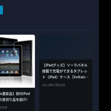
【iPadグッズ】ソーラパネル
搭載で充電ができるタブレッ
ト（iPad）ケース［Voltaic
Spark Tablet Case］
2011年07月03日
on激安品】初代iPad
の見切り品を紹介!
月08日