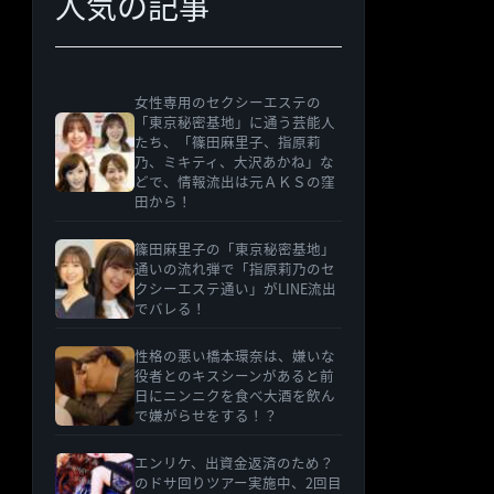
人気の記事
女性専用のセクシーエステの
「東京秘密基地」に通う芸能人
たち、「篠田麻里子、指原莉
乃、ミキティ、大沢あかね」な
どで、情報流出は元ＡＫＳの窪
田から！
篠田麻里子の「東京秘密基地」
通いの流れ弾で「指原莉乃のセ
クシーエステ通い」がLINE流出
でバレる！
性格の悪い橋本環奈は、嫌いな
役者とのキスシーンがあると前
日にニンニクを食べ大酒を飲ん
で嫌がらせをする！？
エンリケ、出資金返済のため？
のドサ回りツアー実施中、2回目