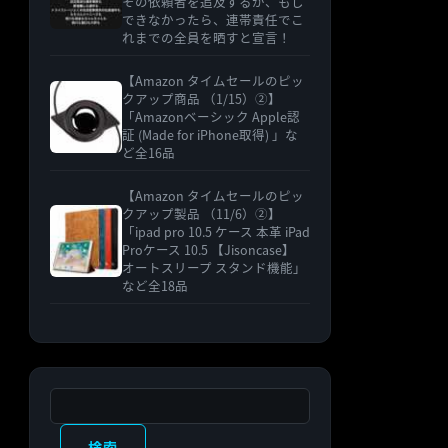
その依頼者を追及するが、もし
できなかったら、連帯責任でこ
れまでの全員を晒すと宣言！
【Amazon タイムセールのピッ
クアップ商品 （1/15）②】
「Amazonベーシック Apple認
証 (Made for iPhone取得) 」な
ど全16品
【Amazon タイムセールのピッ
クアップ製品 （11/6）②】
「ipad pro 10.5 ケース 本革 iPad
Proケース 10.5 【Jisoncase】
オートスリープ スタンド機能」
など全18品
検索
検索