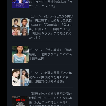
は10月29日三重県鈴鹿市の「ラ
ウンジ・グレイス」
【ガーシー砲】原宿L.O.Gの美容
師「唐澤憲司」の絡みで三代目
J SOULの「岩田剛典」「登坂広
臣」に加えて、「藤田ニコル」
「明日花キララ」まで晒される
かも！？
ガーシー、「浜辺美波」「橋本
環奈」「佐野ひなこ」のパパ活
金額を公開
ガーシー、衝撃の暴露「浜辺美
波のハメ撮り動画を見たと告
白。浅田舞には薬物疑惑」
【浜辺美波ハメ撮り動画公開の
危機】ガーシー、くだらない連
絡（反社からの脅し）があり、