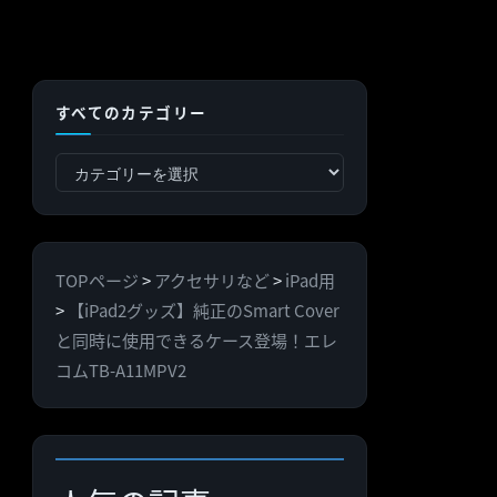
すべてのカテゴリー
す
べ
て
の
TOPページ
>
アクセサリなど
>
iPad用
カ
>
【iPad2グッズ】純正のSmart Cover
テ
と同時に使用できるケース登場！エレ
ゴ
コムTB-A11MPV2
リ
ー