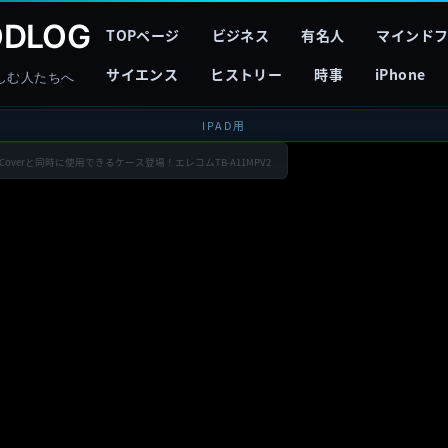
DLOG
TOPページ
ビジネス
有名人
マインド
サイエンス
ヒストリー
時事
iPhone
しむ人たちへ
IPAD用
t Coverと同時に使用できるケース登場！エレコムTB-A11MPV2