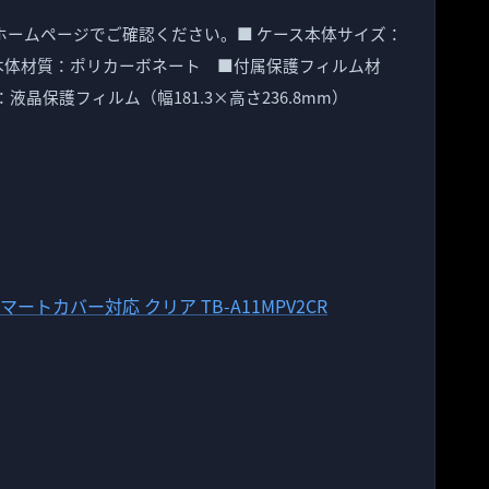
弊社ホームページでご確認ください。■ ケース本体サイズ：
 ケース本体材質：ポリカーボネート ■付属保護フィルム材
液晶保護フィルム（幅181.3×高さ236.8mm）
バー スマートカバー対応 クリア TB-A11MPV2CR