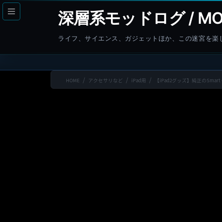
コ
ナ
深層系モッドログ / MO
ン
ビ
テ
ゲ
ライフ、サイエンス、ガジェットほか、この迷宮を楽
ン
ー
ツ
シ
へ
ョ
HOME
アクセサリなど
iPad用
【iPad2グッズ】純正のSmar
ス
ン
キ
に
ッ
移
プ
動