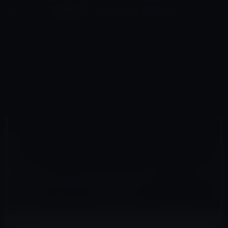
コ
ナ
深層系モッドログ / MODLOG
ン
ビ
ライフ、サイエンス、ガジェットほか、この迷宮を楽しむ人たちへ
テ
ゲ
ン
ー
IPAD用
ツ
シ
HOME
アクセサリなど
iPad用
へ
ョ
Moleskine（モレスキン）のiPadケースが発売予定。なんとメモ用紙きだ！
ス
ン
キ
に
ッ
移
プ
動
2010年10月5日
M林檎
iPad用
Moleskine（モレスキン）のiPadケースが発
売予定。なんとメモ用紙きだ！