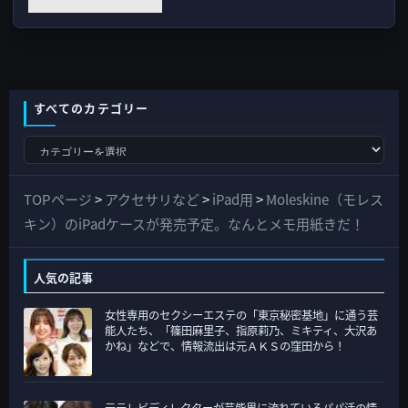
すべてのカテゴリー
す
べ
て
TOPページ
>
アクセサリなど
>
iPad用
>
Moleskine（モレス
の
キン）のiPadケースが発売予定。なんとメモ用紙きだ！
カ
テ
人気の記事
ゴ
女性専用のセクシーエステの「東京秘密基地」に通う芸
リ
能人たち、「篠田麻里子、指原莉乃、ミキティ、大沢あ
ー
かね」などで、情報流出は元ＡＫＳの窪田から！
元テレビディレクターが芸能界に流れているパパ活の情