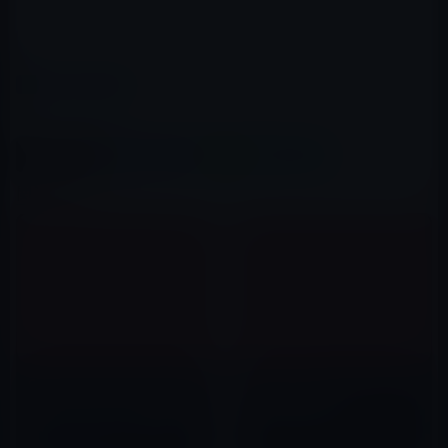
カテゴリー
iPad用
この記事をシェア
X(Twitter)
Facebook
LINE
B!はてブ
関連記事
CalmCaseというちょっと？な
iPad液晶保護フィルムの美しい
iPadケースですが、心意気は買
張り方講座（動画）
いたいようなクールなビデオク
2010年10月14日
リップです。