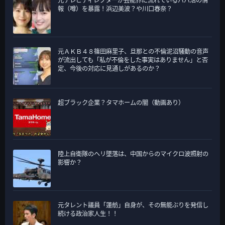
報（噂）を暴露！浜辺美波？や川口春奈？
元ＡＫＢ４８篠田麻里子、旦那との不倫泥沼騒動の音声
が流出しても「私が不倫をした事実はありません」と否
定、今後の対応に見通しがあるのか？
超ブラック企業？タマホームの闇（動画あり）
陸上自衛隊のヘリ墜落は、中国からのマイクロ波照射の
影響か？
元タレント議員「蓮舫」自身が、その無能ぶりを発信し
続ける政治家人生！！