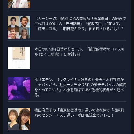
【ガーシー砲】原宿L.O.Gの美容師「唐澤憲司」の絡みで
三代目 J SOULの「岩田剛典」「登坂広臣」に加えて、
「藤田ニコル」「明日花キララ」まで晒されるかも！？
本日のKindle日替わりセール、「論理的思考のコアスキ
ル (ちくま新書) 」ほか計3冊
ホリエモン、（ウクライナ人好きの）楽天三木谷社長が
「ヤバイから、社員一人当たり5件の楽天モバイルの契約
をとってこい！」と檄を飛ばすほど危機的状況だと述べ
る。
篠田麻里子の「東京秘密基地」通いの流れ弾で「指原莉
乃のセクシーエステ通い」がLINE流出でバレる！