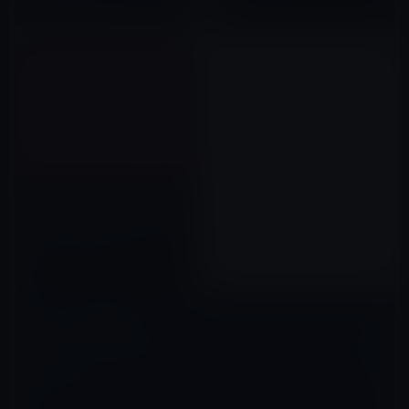
2010年05月06日
[iPadスタンド］どんな方向でも
使える？ PropUp iPad Stand
は日本では生まれないスタンド
ですね（動画）
2010年10月14日
コメントを残す
メールアドレスが公開されることはありません。
※
が付いている欄は
必須項目です
コメント
※