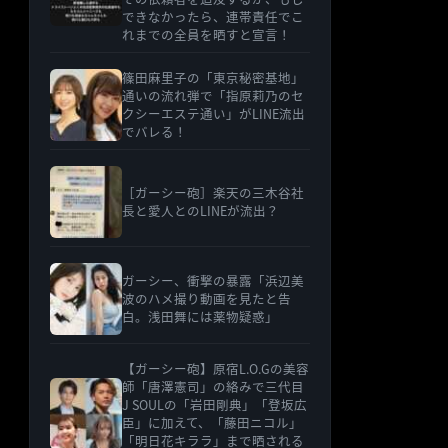
できなかったら、連帯責任でこ
れまでの全員を晒すと宣言！
篠田麻里子の「東京秘密基地」
通いの流れ弾で「指原莉乃のセ
クシーエステ通い」がLINE流出
でバレる！
［ガーシー砲］楽天の三木谷社
長と愛人とのLINEが流出？
ガーシー、衝撃の暴露「浜辺美
波のハメ撮り動画を見たと告
白。浅田舞には薬物疑惑」
【ガーシー砲】原宿L.O.Gの美容
師「唐澤憲司」の絡みで三代目
J SOULの「岩田剛典」「登坂広
臣」に加えて、「藤田ニコル」
「明日花キララ」まで晒される