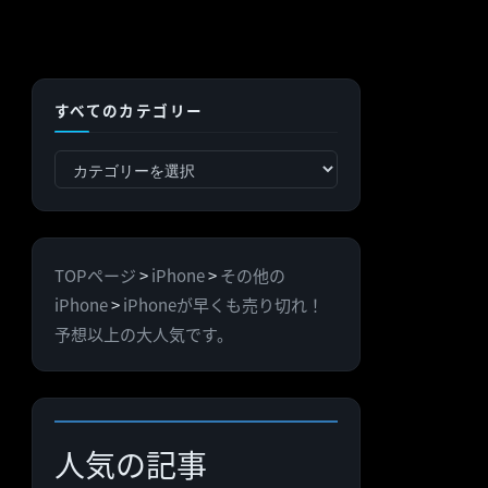
すべてのカテゴリー
す
べ
て
の
TOPページ
>
iPhone
>
その他の
カ
iPhone
>
iPhoneが早くも売り切れ！
テ
予想以上の大人気です。
ゴ
リ
ー
人気の記事