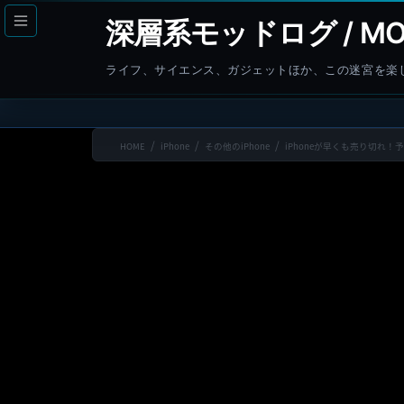
コ
ナ
深層系モッドログ / MO
ン
ビ
テ
ゲ
ライフ、サイエンス、ガジェットほか、この迷宮を楽
ン
ー
ツ
シ
へ
ョ
HOME
iPhone
その他のiPhone
iPhoneが早くも売り切れ
ス
ン
キ
に
ッ
移
プ
動