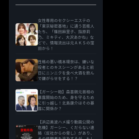
女性専用のセクシーエステの
「東京秘密基地」に通う芸能人
たち、「篠田麻里子、指原莉
乃、ミキティ、大沢あかね」な
どで、情報流出は元ＡＫＳの窪
田から！
性格の悪い橋本環奈は、嫌いな
役者とのキスシーンがあると前
日にニンニクを食べ大酒を飲ん
で嫌がらせをする！？
【ガーシー砲】森喜朗元首相の
暴露開始のため、身を守るため
に引っ越し！北島康介はその暴
露に関係か？
【浜辺美波ハメ撮り動画公開の
危機】ガーシー、くだらない連
絡（反社からの脅し）があり、
その依頼者を追及するが、もし