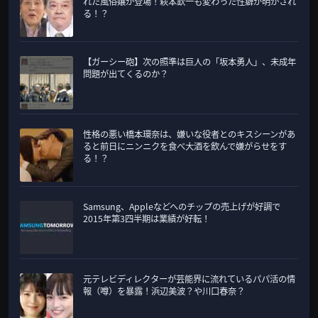
れた風俗嬢が登場！萩本欽一も変わった性癖が明かされ
る！？
【ガーシー砲】次の照準は巨人の「坂本勇人」、未成年
問題が出てくるのか？
性格の悪い橋本環奈は、嫌いな役者とのキスシーンがあ
ると前日にニンニクを食べ大酒を飲んで嫌がらせをす
る！？
Samsung、Appleなどへのチップの売上げが好調で
2015年第3四半期は業績が好転！
元テレビディレクターが芸能界に流れているパパ活の情
報（噂）を暴露！浜辺美波？や川口春奈？