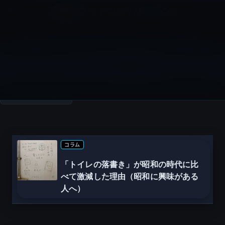
コ
ナ
深層系モッドログ / MODLOG
ン
ビ
ライフ、サイエンス、ガジェットほか、この迷宮を楽しむ人たちへ
テ
ゲ
ン
ー
ツ
シ
トイレの落書き
へ
ョ
ス
ン
HOME
トイレの落書き
キ
に
ッ
移
プ
動
コラム
「トイレの落書き」が昭和の時代に比
べて激減した理由（昭和に興味がある
人へ）