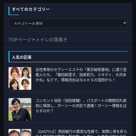
すべてのカテゴリー
す
べ
て
TOPページ
>
トイレの落書き
の
カ
人気の記事
テ
女性専用のセクシーエステの「東京秘密基地」に通う芸
ゴ
能人たち、「篠田麻里子、指原莉乃、ミキティ、大沢あ
リ
かね」などで、情報流出は元ＡＫＳの窪田から！
ー
コンセント池田（池田俊輔）、パスポートの期限切れ直
前に帰国し、ガーシーの共犯で逮捕！ガーシー情報をば
らすのか？
［GASTYLE］西田敏行の異常な性癖で、実際に骨を折ら