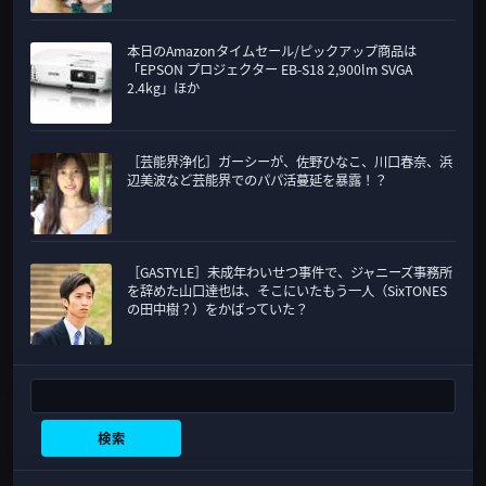
本日のAmazonタイムセール/ピックアップ商品は
「EPSON プロジェクター EB-S18 2,900lm SVGA
2.4kg」ほか
［芸能界浄化］ガーシーが、佐野ひなこ、川口春奈、浜
辺美波など芸能界でのパパ活蔓延を暴露！？
［GASTYLE］未成年わいせつ事件で、ジャニーズ事務所
を辞めた山口達也は、そこにいたもう一人（SixTONES
の田中樹？）をかばっていた？
検索
検索