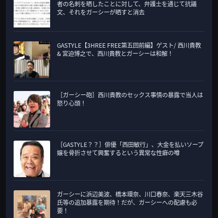
者の名刺を晒したことに対して、弁護士を通じて抗議
文、それをガーシーが晒すと消去
GASTYLE【3HREE FREE第五回前編】ゲスト/ 西川貴教
& 宮迫博之で、西川貴教とガーシーは和解！
［ガーシー砲］西川貴教のセックス事情の暴露で当人は
怒り心頭！
［GASTYLE？？］俳優「西田敏行」、大金を払いソープ
嬢を骨折させて興奮するという異常な性癖の噂
ガーシーに浜辺美波、橋本環奈、川口春奈、楽天三木谷
氏等の追加暴露を期待！だが、ガーシーへの配慮も必
要！