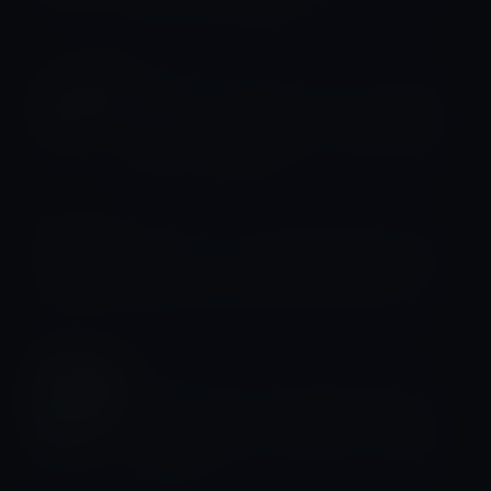
愛してやまない理由
ライフスタイル
家族がいても地下アイドルにハマる男
性心理とは？ 妻と娘より“推し活”を優
先してしまう理由
ライフスタイル
円安とインフレが家計を直撃する時代
に、私たちはどう暮らしを守るべき
か？
ライフスタイル
老化すると出てくる耳の後ろの匂いと
パルメジャンチーズの匂いが、なぜ似
てるのか！？