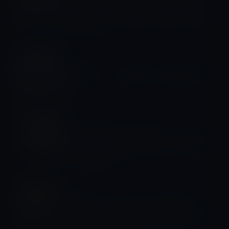
4月1日の道路交通法改正で自転車への
取締りが厳しくなり、道路は渋滞が激
しくなる！？
ライフスタイル
冷凍ブルーベリーの驚くべき若返り効
果
ライフスタイル
加工肉は体に悪い？発がんリスク・西
欧の実情・安全に選ぶポイントをわか
りやすく解説
ライフスタイル
【悲報】サイゼリヤの魂「若鶏のディ
アボラ風」を待ち望む。私がサイゼを