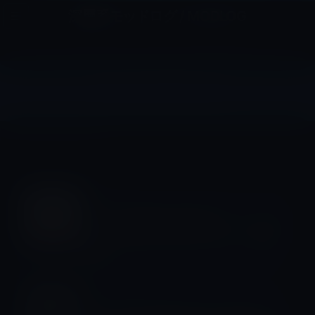
コ
ナ
深層系モッドログ / MODLOG
ン
ビ
ライフ、サイエンス、ガジェットほか、この迷宮を楽しむ人たちへ
テ
ゲ
ン
ー
ツ
シ
ライフスタイル
へ
ョ
ス
ン
HOME
ライフスタイル
キ
に
ッ
移
プ
動
ビジネス
【2026年最新】食費が浮く！フードデ
リバリーなら「ロケットナウ」一択な
理由
ライフスタイル