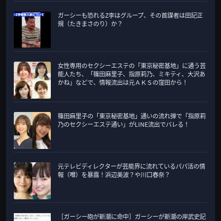
ガーシーも恐れるZ李はグループ、その首謀者は田記正
規（たきまさのり）か？
女性専用のセクシーエステの「東京秘密基地」に通う芸
能人たち、「篠田麻里子、指原莉乃、ミキティ、大沢あ
かね」などで、情報流出は元ＡＫＳの窪田から！
篠田麻里子の「東京秘密基地」通いの流れ弾で「指原莉
乃のセクシーエステ通い」がLINE流出でバレる！
元テレビディレクターが芸能界に流れているパパ活の情
報（噂）を暴露！浜辺美波？や川口春奈？
［ガーシー砲が新潮に命中］ガーシーが新潮の岸武史記