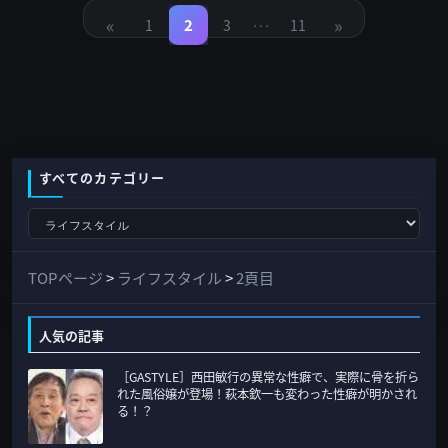
稿
«
…
»
の
2
1
3
11
固
固
固
固
定
定
定
定
ペ
ペ
ペ
ペ
ペ
ー
ー
ー
ー
ジ
ジ
ジ
ジ
ー
ジ
送
り
すべてのカテゴリー
す
べ
て
TOPページ
>
ライフスタイル
>
2頁目
の
カ
人気の記事
テ
［GASTYLE］西田敏行の異常な性癖で、実際に骨を折ら
ゴ
れた風俗嬢が登場！萩本欽一も変わった性癖が明かされ
リ
る！？
ー