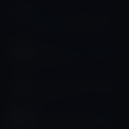
ビジネス
イーロン・マスクの「輝かしい未来」
予言——その危うさを読み解く
ライフスタイル
【12月8日：ジョンレノンの命日】心と
世界の平和が欲しい！
ライフスタイル
サイケデリック薬を使用すると興味深
い脳機能が分かる！
ライフスタイル
タバスコ中毒は、味覚障害か？？最高
の贈り物か？？