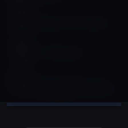
コラム
自己啓発系の引き寄せの法則の嘘！？
ライフスタイル
あなたの最期の言葉は？
Music
12月8日（米東部時間）は、ジョン・レ
ノンの命日。みんなで世界の平和を祈
ろう！（動画あり）
投