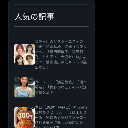
ー
人気の記事
女性専用のセクシーエステの
「東京秘密基地」に通う芸能人
たち、「篠田麻里子、指原莉
乃、ミキティ、大沢あかね」な
どで、情報流出は元ＡＫＳの窪
田から！
ガーシー、「浜辺美波」「橋本
環奈」「佐野ひなこ」のパパ活
金額を公開
本日（2020年4月4日）のKindle
日替わりセール、「ほぼ１００
円飯 家にある材料でソッコー
作れる最高に楽しい節約レシ
ピ」ほか計3冊