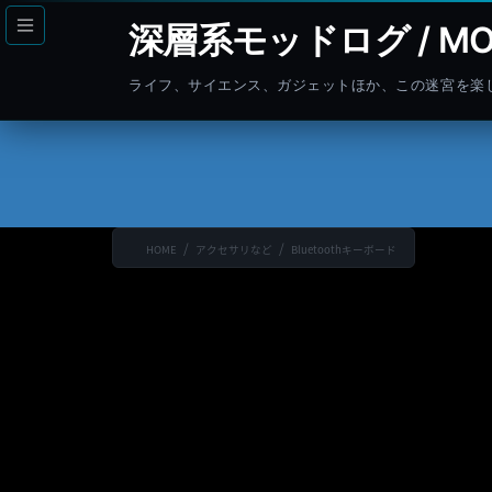
コ
ナ
深層系モッドログ / MO
ン
ビ
テ
ゲ
ライフ、サイエンス、ガジェットほか、この迷宮を楽
ン
ー
ツ
シ
へ
ョ
ス
ン
キ
に
ッ
移
HOME
アクセサリなど
Bluetoothキーボード
プ
動