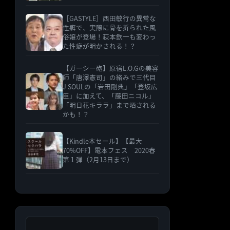
［GASTYLE］西田敏行の異常な
性癖で、実際に骨を折られた風
俗嬢が登場！萩本欽一も変わっ
た性癖が明かされる！？
【ガーシー砲】原宿L.O.Gの美容
師「唐澤憲司」の絡みで三代目
J SOULの「岩田剛典」「登坂広
臣」に加えて、「藤田ニコル」
「明日花キララ」まで晒される
かも！？
【Kindle本セール】【最大
70%OFF】電本フェス 2020春
第１弾（2月13日まで）
検索