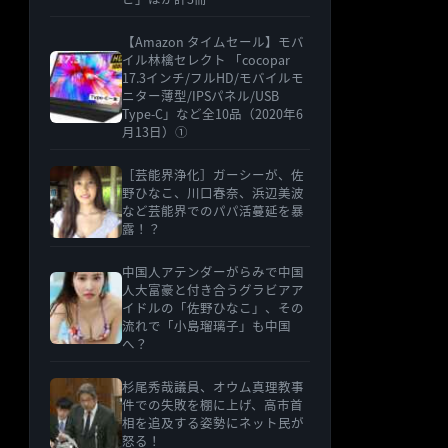
【Amazon タイムセール】モバ
イル林檎セレクト 「cocopar
17.3インチ/フルHD/モバイルモ
ニター薄型/IPSパネル/USB
Type-C」など全10品（2020年6
月13日）①
［芸能界浄化］ガーシーが、佐
野ひなこ、川口春奈、浜辺美波
など芸能界でのパパ活蔓延を暴
露！？
中国人アテンダーがらみで中国
人大富豪と付き合うグラビアア
イドルの「佐野ひなこ」、その
流れで「小島瑠璃子」も中国
へ？
杉尾秀哉議員、オウム真理教事
件での失敗を棚に上げ、高市首
相を追及する姿勢にネット民が
怒る！