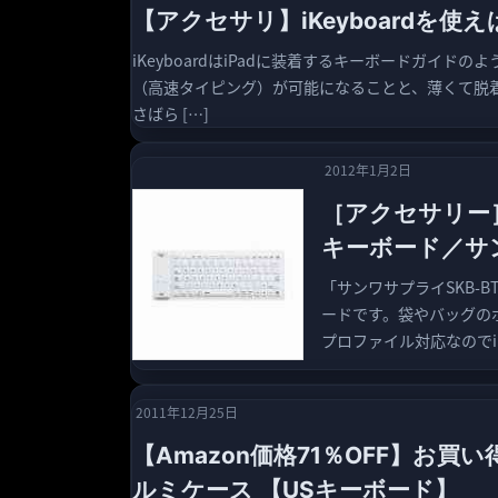
【アクセサリ】iKeyboardを使
iKeyboardはiPadに装着するキーボードガイド
（高速タイピング）が可能になることと、薄くて脱
さばら […]
2012年1月2日
［アクセサリー］
キーボード／サン
「サンワサプライSKB-B
ードです。袋やバッグのポ
プロファイル対応なのでiPh
2011年12月25日
【Amazon価格71％OFF】お買い得！
ルミケース 【USキーボード】