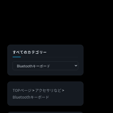
すべてのカテゴリー
す
べ
て
の
TOPページ
>
アクセサリなど
>
カ
Bluetoothキーボード
テ
ゴ
リ