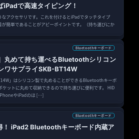
えばiPadで高速タイピング！
のようなアクセサリです。これを付けるとiPadでタッチタイプ
着が簡単であることがアピーポイントです。（持ち運びにか
Bluetoothキーボード
丸めて持ち運べるBluetoothシリコン
ワサプライSKB-BT14W
T14W」はシリコン製で丸めることができるBluetoothキーボ
ケットに丸めて収納できるので持ち運びに便利です。 HID
oneやiPadのほ […]
Bluetoothキーボード
 iPad2 Bluetoothキーボード内蔵ア