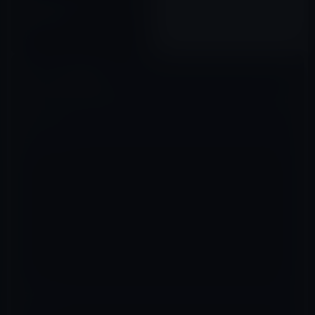
AirPods Pro 2に期待される新
機能と改善点
2022年08月15日
コメントを残す
メールアドレスが公開されることはありません。
※
が付いている欄は
必須項目です
コメント
※
名前
※