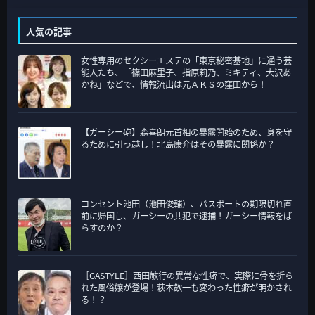
カ
テ
人気の記事
ゴ
女性専用のセクシーエステの「東京秘密基地」に通う芸
リ
能人たち、「篠田麻里子、指原莉乃、ミキティ、大沢あ
ー
かね」などで、情報流出は元ＡＫＳの窪田から！
【ガーシー砲】森喜朗元首相の暴露開始のため、身を守
るために引っ越し！北島康介はその暴露に関係か？
コンセント池田（池田俊輔）、パスポートの期限切れ直
前に帰国し、ガーシーの共犯で逮捕！ガーシー情報をば
らすのか？
［GASTYLE］西田敏行の異常な性癖で、実際に骨を折ら
れた風俗嬢が登場！萩本欽一も変わった性癖が明かされ
る！？