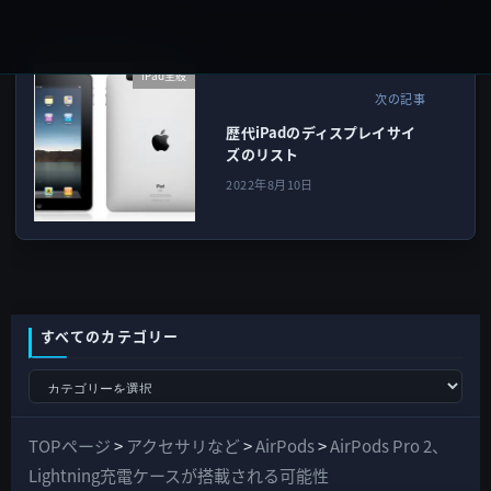
iPad全般
次の記事
歴代iPadのディスプレイサイ
ズのリスト
2022年8月10日
すべてのカテゴリー
す
べ
て
TOPページ
>
アクセサリなど
>
AirPods
>
AirPods Pro 2、
の
Lightning充電ケースが搭載される可能性