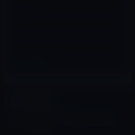
メール
※
サイト
マインドフルネス
前の記事
［私たちの良心］危険にさら
されている世界のための実践
2022年8月10日