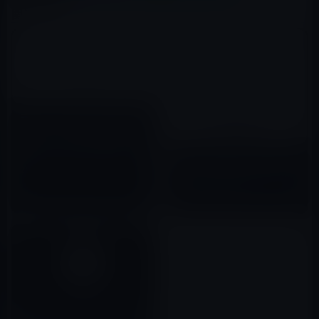
関連記事
ティム・クックCEO、Apple
Watch、AirPods、Beatsの販
売はFortune 500社の規模に成
AirPods（第2世代）の発売は、
長と述べる
2017年05月03日
2018年中期〜後期にずれ込む
2017年12月20日