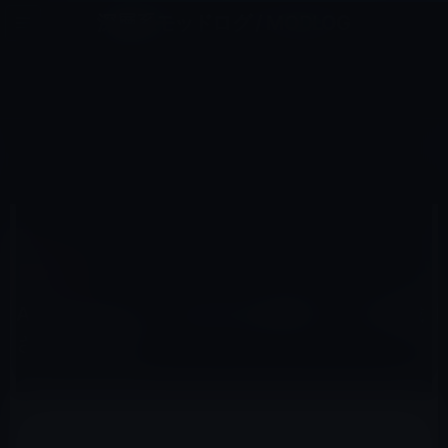
コ
ナ
深層系モッドログ / MODLOG
ン
ビ
ライフ、サイエンス、ガジェットほか、この迷宮を楽しむ人たちへ
テ
ゲ
ン
ー
AIRPODS
ツ
シ
HOME
アクセサリなど
AirPods
AirPods Pro 2、Lightning充電ケースが搭載される可能性
へ
ョ
ス
ン
キ
に
ッ
移
2022年8月10日
M林檎
プ
動
AirPods
AirPods Pro 2、Lightning充電ケースが搭載
される可能性