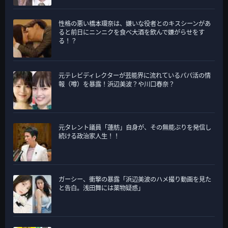
性格の悪い橋本環奈は、嫌いな役者とのキスシーンがあ
ると前日にニンニクを食べ大酒を飲んで嫌がらせをす
る！？
元テレビディレクターが芸能界に流れているパパ活の情
報（噂）を暴露！浜辺美波？や川口春奈？
元タレント議員「蓮舫」自身が、その無能ぶりを発信し
続ける政治家人生！！
ガーシー、衝撃の暴露「浜辺美波のハメ撮り動画を見た
と告白。浅田舞には薬物疑惑」