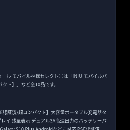
ムセール モバイル林檎セレクト①は「INIU モバイルバ
コンパクト】」など全10品です。
 【PSE認証済/超コンパクト】大容量ポータブル充電器タ
スプレイ 残量表示 デュアル3A高速出力のバッテリーパ
ung Galaxy S10 Plus Androidなどに対応 PSE認証済