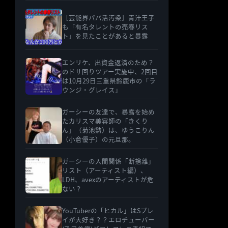
［芸能界パパ活汚染］青汁王子
も「有名タレントの売春リス
ト」を見たことがあると暴露
エンリケ、出資金返済のため？
のドサ回りツアー実施中、2回目
は10月29日三重県鈴鹿市の「ラ
ウンジ・グレイス」
ガーシーの友達で、暴露を始め
たカリスマ美容師の「きくり
ん」（菊池勲）は、ゆうこりん
（小倉優子）の元旦那。
ガーシーの人間関係「断捨離」
リスト（アーティスト編）、
LDH、avexのアーティストが危
ない？
YouTuberの「ヒカル」はSプレ
イが大好き？？エロチューバー