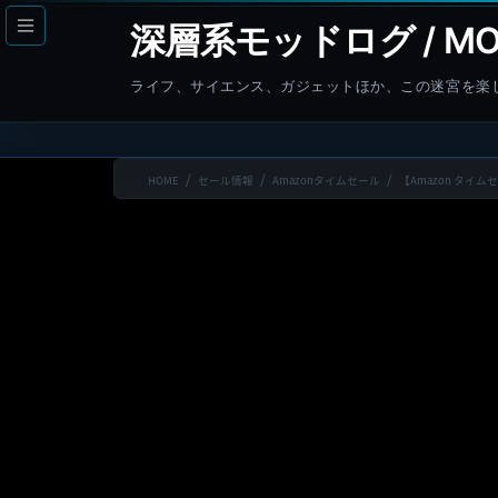
コ
ナ
深層系モッドログ / MO
ン
ビ
テ
ゲ
ライフ、サイエンス、ガジェットほか、この迷宮を楽
ン
ー
ツ
シ
へ
ョ
HOME
セール情報
Amazonタイムセール
【Amazon タイム
ス
ン
キ
に
ッ
移
プ
動