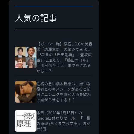
人気の記事
【ガーシー砲】原宿L.O.Gの美容
師「唐澤憲司」の絡みで三代目
J SOULの「岩田剛典」「登坂広
臣」に加えて、「藤田ニコル」
「明日花キララ」まで晒される
かも！？
性格の悪い橋本環奈は、嫌いな
役者とのキスシーンがあると前
日にニンニクを食べ大酒を飲ん
で嫌がらせをする！？
本日（2020年4月15日）の
Kindle日替わりセール、「一揆
の原理 (ちくま学芸文庫)」ほか
計3冊