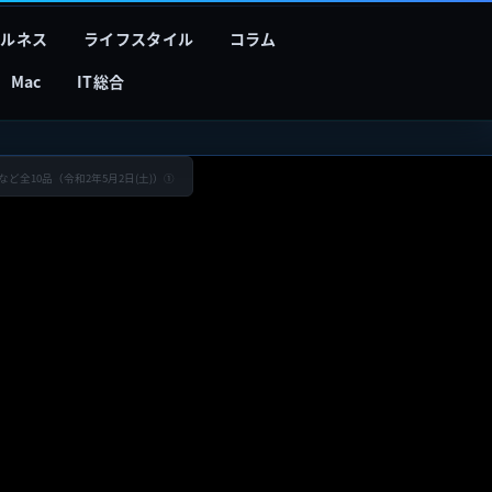
フルネス
ライフスタイル
コラム
Mac
IT総合
など全10品（令和2年5月2日(土)）①