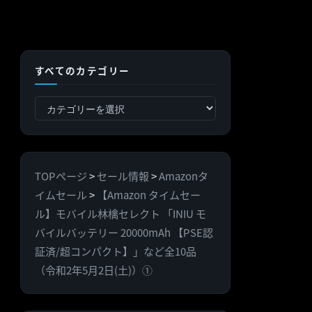
すべてのカテゴリー
す
べ
て
の
TOPページ
>
セール情報
>
Amazonタ
カ
イムセール
>
【Amazon タイムセー
テ
ル】モバイル林檎セレクト 「INIU モ
ゴ
バイルバッテリー 20000mAh 【PSE認
リ
証済/超コンパクト】」など全10品
ー
（令和2年5月2日(土)）①