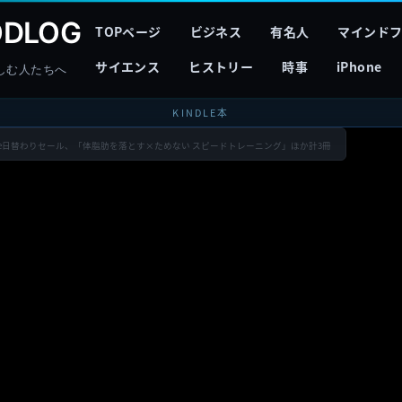
DLOG
TOPページ
ビジネス
有名人
マインド
サイエンス
ヒストリー
時事
iPhone
しむ人たちへ
KINDLE本
indle日替わりセール、「体脂肪を落とす×ためない スピードトレーニング」ほか計3冊