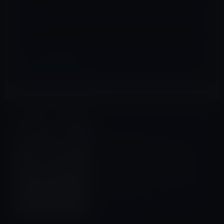
サイト
Kindle本
前の記事
Kindle日替わりセール、エリ
ン・メイヤー（著）「異文化
理解力 ― 相手と自分の真意が
わかる ビジネスパーソン必須
の教養」599円
2018年4月14日