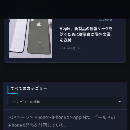
人事・組織・研究
次の記事
Apple、新製品の情報リークを
防ぐために従業員に 警告文書
を送付
2018年4月14日
すべてのカテゴリー
す
べ
て
TOPページ
>
iPhone
>
iPhone X
>
Appleは、ゴールドの
の
iPhone X発売を計画していた。