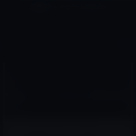
コ
ナ
深層系モッドログ / MODLOG
ン
ビ
ライフ、サイエンス、ガジェットほか、この迷宮を楽しむ人たちへ
テ
ゲ
ン
ー
IPHONE X
ツ
シ
HOME
iPhone
iPhone X
Appleは、ゴールドのiPhone X発売を計画していた。
へ
ョ
ス
ン
キ
に
ッ
移
2018年4月14日
M林檎
プ
動
iPhone X
Appleは、ゴールドのiPhone X発売を計画し
ていた。