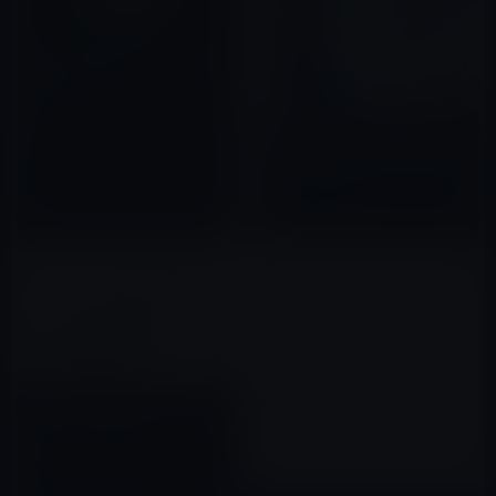
iPhone 8（iPhone X）のコン
セプトデザイン
2017年04月05日
Apple、「タッチの問題に対す
る iPhone X ディスプレイモジ
ュール交換プログラム」を開
始！
2018年11月10日
iPhone 8、アルミボディの３D
レンダリング画像
2017年04月22日