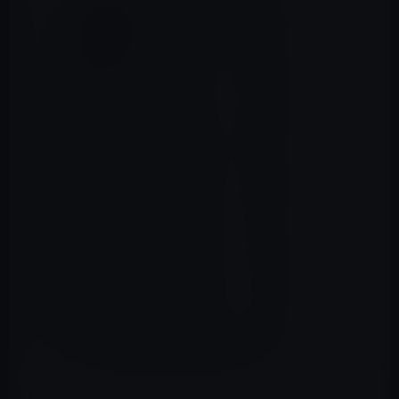
Appleが、昨年、iPhone Xの量産前の9月にFCC（米連邦