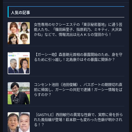
カ
テ
人気の記事
ゴ
女性専用のセクシーエステの「東京秘密基地」に通う芸
リ
能人たち、「篠田麻里子、指原莉乃、ミキティ、大沢あ
ー
かね」などで、情報流出は元ＡＫＳの窪田から！
【ガーシー砲】森喜朗元首相の暴露開始のため、身を守
るために引っ越し！北島康介はその暴露に関係か？
コンセント池田（池田俊輔）、パスポートの期限切れ直
前に帰国し、ガーシーの共犯で逮捕！ガーシー情報をば
らすのか？
［GASTYLE］西田敏行の異常な性癖で、実際に骨を折ら
れた風俗嬢が登場！萩本欽一も変わった性癖が明かされ
る！？