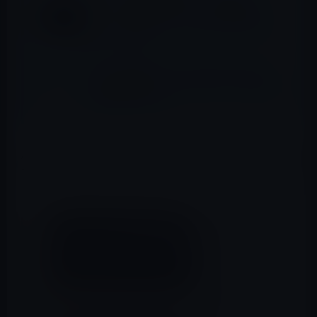
「iMac」「MacBook Pro」「MacBook
Air」「Apple Glass」「Magic keyboard」
のデザインなど
iPhone 8用の3Dセンシングコンポーネン
ト・サプライヤー「Lumentum」がAppleよ
り大量発注を受ける
Appleは、iPhone Xのゴールドモデルを当初発売する予定
でしたが、生産上の歩留まりの問題で、シルバーとスペー
スグレイの2モデルとなりました。