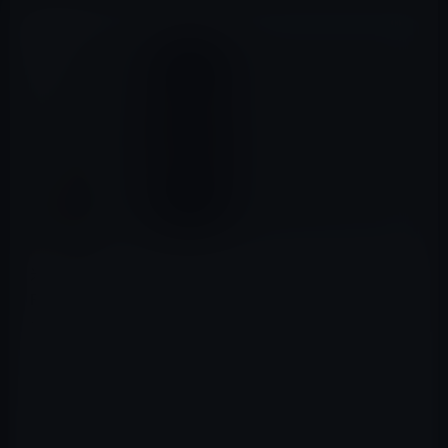
米消費者雑誌のコンシューマーレポート（Consumer
Reports）が、今週、最新のスマートフォンのカメララン
キングを発表しました。
ランキングは以下の通りです。
Apple iPhone X