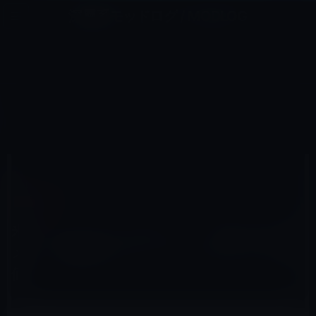
コ
ナ
深層系モッドログ / MODLOG
ン
ビ
ライフ、サイエンス、ガジェットほか、この迷宮を楽しむ人たちへ
テ
ゲ
ン
ー
IPHONE X
ツ
シ
HOME
iPhone
iPhone X
へ
ョ
米コンシューマーレポート、「iPhone Xのカメラ」が最高のスマートフォンのカメラと評価
ス
ン
キ
に
ッ
移
プ
動
2018年3月1日
M林檎
iPhone X
米コンシューマーレポート、「iPhone Xのカ
メラ」が最高のスマートフォンのカメラと評
価