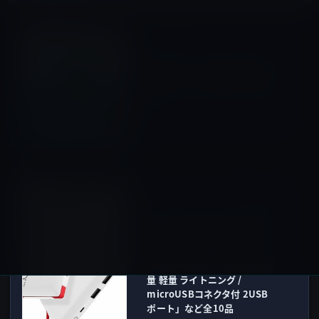
Kindle本
前の記事
Amazon、3月のKindle月替
わりセール（3月1日〜31日ま
で）
2018年3月1日
Amazonタイムセール
次の記事
【Amazon タイムセール祭り
のピックアップ商品（3/1）
①】「モバイルバッテリー
10000mAh ケーブル内蔵 大容
量 軽量 ライトニング /
microUSBコネクタ付 2USB
ポート」など全10品