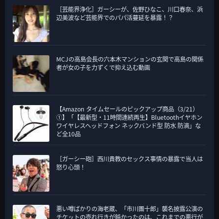
［芸能界浄化］ガーシーが、佐野ひなこ、川口春奈、浜
辺美波など芸能界でのパパ活蔓延を暴露！？
MCJの高島会長の六本木マンションの玄関で高島の関係
者が女の子を力ずくで抑え込む動画
【Amazon タイムセールのピックアップ商品（3/21）
①】「【最新型・11時間連続再生】Bluetoothイヤホン
ワイヤレスヘッドフォン ネックバンド型 防水 防滴」な
ど全10品
［ガーシー砲］西川貴教のセックス事情の暴露で当人は
怒り心頭！
悪い噂ばかりの海老蔵、「市川團十郎」襲名披露公演の
チケットの売れ行きが鈍かったのは、これまでの悪行が