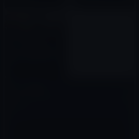
2017年08月10日
2017年11月13日
フランスの映画制作チームが、
「iPhone X」の実力を見せつけ
るビデオ「Made in Paris」を公
開！
2017年11月08日
コメントを残す
メールアドレスが公開されることはありません。
※
が付いている欄は
必須項目です
コメント
※