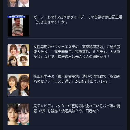
ガーシーも恐れるZ李はグループ、その首謀者は田記正規
（たきまさのり）か？
女性専用のセクシーエステの「東京秘密基地」に通う芸
能人たち、「篠田麻里子、指原莉乃、ミキティ、大沢あ
かね」などで、情報流出は元ＡＫＳの窪田から！
篠田麻里子の「東京秘密基地」通いの流れ弾で「指原莉
乃のセクシーエステ通い」がLINE流出でバレる！
元テレビディレクターが芸能界に流れているパパ活の情
報（噂）を暴露！浜辺美波？や川口春奈？