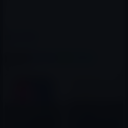
ような機能を可能にしています。セルフポートレートモ
ードはセルフイメージの背景をぼかすことができます。
（via
MacRumors
）
カテゴリー
iPhone X
この記事をシェア
X(Twitter)
Facebook
LINE
B!はてブ
関連記事
iPhone 8、「３D顔認識
iPhone Xの受話スピーカーから
（Pearl ID）」は支払い機能に
クラック音やノイズ音が聞こえ
も利用、サードパーティへ機能
る不具合が発生
公開