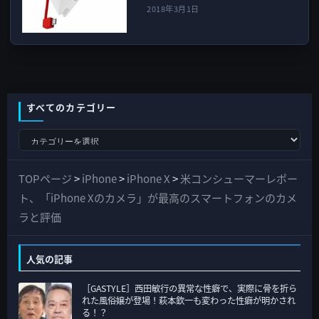
2018年3月1日
すべてのカテゴリー
す
べ
て
TOPページ
>
iPhone
>
iPhone X
>
米コンシューマーレポー
の
ト、「iPhone Xのカメラ」が最高のスマートフォンのカメ
カ
ラと評価
テ
ゴ
人気の記事
リ
［GASTYLE］西田敏行の異常な性癖で、実際に骨を折ら
ー
れた風俗嬢が登場！萩本欽一も変わった性癖が明かされ
る！？