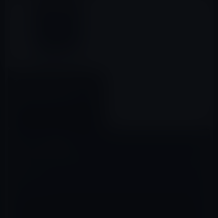
本日（2021年3月31日）の
Kindle日替わりセール、「預言
者ピッピ１ (CUE COMICS)」ほ
か計３件
2021年03月31日
コメントを残す
メールアドレスが公開されることはありません。
※
が付いている欄は
必須項目です
コメント
※