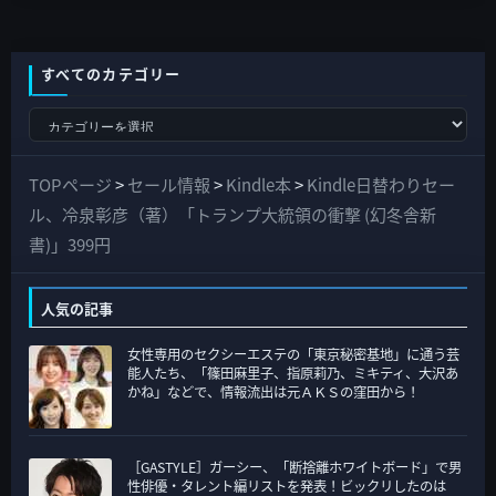
すべてのカテゴリー
す
べ
て
TOPページ
>
セール情報
>
Kindle本
>
Kindle日替わりセー
の
ル、冷泉彰彦（著）「トランプ大統領の衝撃 (幻冬舎新
カ
書)」399円
テ
ゴ
人気の記事
リ
女性専用のセクシーエステの「東京秘密基地」に通う芸
ー
能人たち、「篠田麻里子、指原莉乃、ミキティ、大沢あ
かね」などで、情報流出は元ＡＫＳの窪田から！
［GASTYLE］ガーシー、「断捨離ホワイトボード」で男
性俳優・タレント編リストを発表！ビックリしたのは