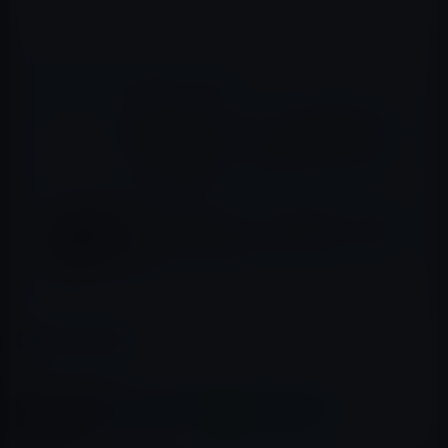
📖 あわせて読みたい記事
Kindle日替わりセール、「PowerPoint ビジ
ネスプレゼン［ビジテク］ 第2版 論理を磨
き・信頼を獲得し・心を動かすプレゼンテー
ション」599円
Kindle日替わりセール、小林薫（著）「強制
除霊師・斎 怨念旅館 (ぶんか社コミックス)」
324円
カテゴリー
Kindle本
この記事をシェア
X(Twitter)
Facebook
LINE
B!はてブ