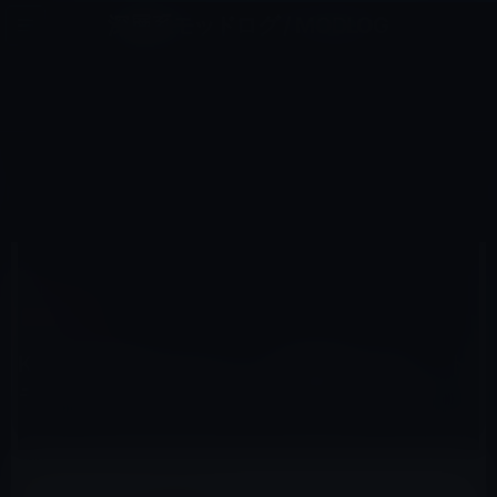
コ
ナ
深層系モッドログ / MODLOG
ン
ビ
ライフ、サイエンス、ガジェットほか、この迷宮を楽しむ人たちへ
テ
ゲ
ン
ー
KINDLE本
ツ
シ
HOME
セール情報
Kindle本
へ
ョ
Kindle日替わりセール、冷泉彰彦（著）「トランプ大統領の衝撃 (幻冬舎新書)」399円
ス
ン
キ
に
ッ
移
プ
動
2017年1月30日
M林檎
Kindle本
Kindle日替わりセール、冷泉彰彦（著）「ト
ランプ大統領の衝撃 (幻冬舎新書)」399円