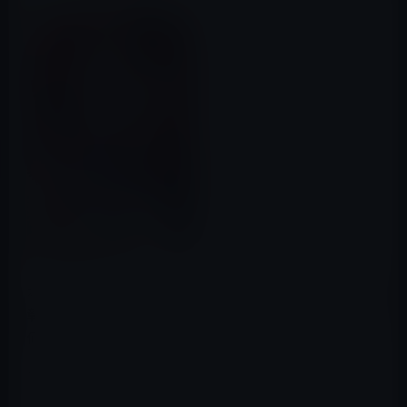
本日（2017年1月30日）のKindle日替わりセールは、冷泉
彰彦（著）「トランプ大統領の衝撃 (幻冬舎新書)」です。
価格は399円になっています。
内容：
ドナルド・トランプが第45代アメリカ大統領に就任す