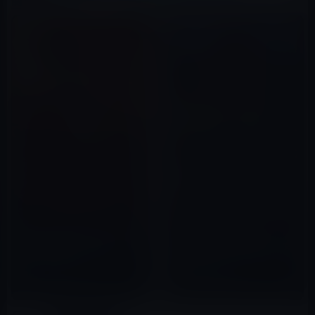
関連記事
Amazon Kindle本セール：
【Kindle本セール】春のハヤカ
【40%ポイント還元】集英社文
ワ電子書籍祭(4/13まで)
庫40周年記念キャンペーン
2020年03月29日
（7/17まで）
2017年07月16日