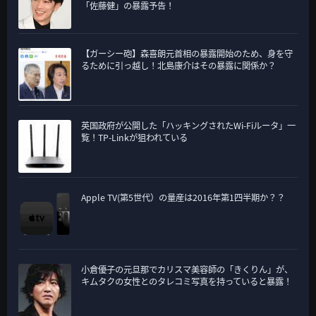
「佐藤健」の暴露予告！
【ガーシー砲】森喜朗元首相の暴露開始のため、身を守
るために引っ越し！北島康介はその暴露に関係か？
英国政府が公開した「ハッキングされたWi-Fiルータ」一
覧！TP-Linkが狙われている
Apple TV(第5世代）の量産は2016年第1四半期か？？
小倉優子の元旦那でカリスマ美容師の「きくりん」が、
キムタクの女性とのタレコミ写真を持っていると暴露！