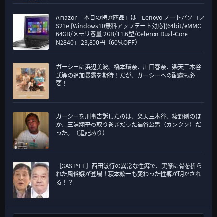
Amazon「本日の特選商品」は「Lenovo ノートパソコン
S21e [Windows10無料アップデート対応](64bit/eMMC
64GB/メモリ容量 2GB/11.6型/Celeron Dual-Core
N2840」 23,800円（60％OFF）
ガーシーに浜辺美波、橋本環奈、川口春奈、楽天三木谷
氏等の追加暴露を期待！だが、ガーシーへの配慮も必
要！
ガーシーを刑事告訴したのは、楽天三木谷、綾野剛のほ
か、三浦翔平の取り巻きだった福谷公男（カンクン）だ
った。（追記あり）
［GASTYLE］西田敏行の異常な性癖で、実際に骨を折ら
れた風俗嬢が登場！萩本欽一も変わった性癖が明かされ
る！？