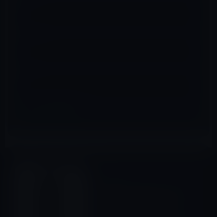
メール
※
サイト
Amazonタイムセール
前の記事
本日のAmazonタイムセール/
ピックアップ商品は「UKEY
モバイルバッテリー