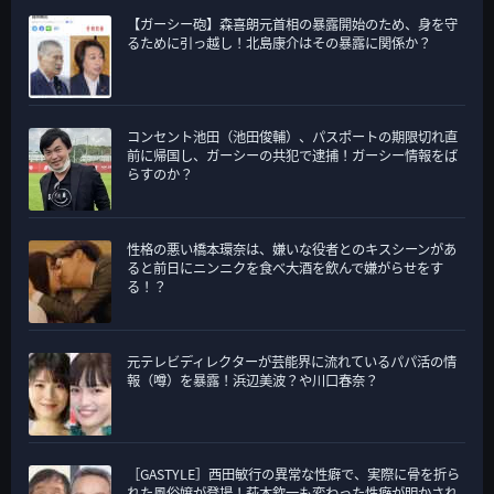
【ガーシー砲】森喜朗元首相の暴露開始のため、身を守
るために引っ越し！北島康介はその暴露に関係か？
コンセント池田（池田俊輔）、パスポートの期限切れ直
前に帰国し、ガーシーの共犯で逮捕！ガーシー情報をば
らすのか？
性格の悪い橋本環奈は、嫌いな役者とのキスシーンがあ
ると前日にニンニクを食べ大酒を飲んで嫌がらせをす
る！？
元テレビディレクターが芸能界に流れているパパ活の情
報（噂）を暴露！浜辺美波？や川口春奈？
［GASTYLE］西田敏行の異常な性癖で、実際に骨を折ら
れた風俗嬢が登場！萩本欽一も変わった性癖が明かされ