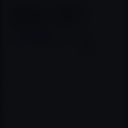
Appleが、tvOSのアプリサイズ上限を200MBから4GBに拡
大しています。
これまでは、インストールスピードを重視して、200MB
が最初のインストールサイズで、青戸で追加コンテンツ
をダウンロードできるようにしていました。
この度のファイルサイズ拡大により、インストール時の
時間はかかりますが、最初からより豊かなフラフィック
スなどを体験できるようになります。
（via
MacRumors
）