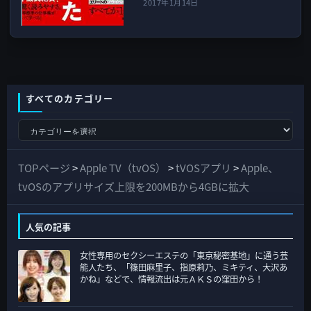
2017年1月14日
すべてのカテゴリー
す
べ
て
TOPページ
>
Apple TV（tvOS）
>
tVOSアプリ
>
Apple、
の
tvOSのアプリサイズ上限を200MBから4GBに拡大
カ
テ
人気の記事
ゴ
女性専用のセクシーエステの「東京秘密基地」に通う芸
リ
能人たち、「篠田麻里子、指原莉乃、ミキティ、大沢あ
ー
かね」などで、情報流出は元ＡＫＳの窪田から！