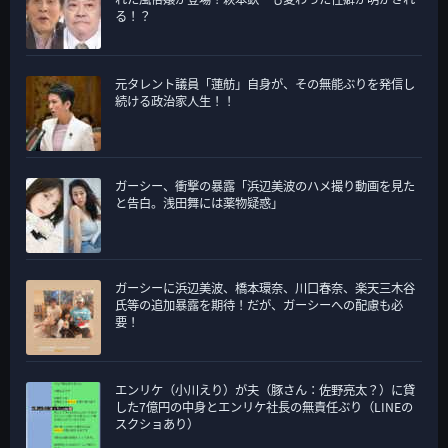
る！？
元タレント議員「蓮舫」自身が、その無能ぶりを発信し
続ける政治家人生！！
ガーシー、衝撃の暴露「浜辺美波のハメ撮り動画を見た
と告白。浅田舞には薬物疑惑」
ガーシーに浜辺美波、橋本環奈、川口春奈、楽天三木谷
氏等の追加暴露を期待！だが、ガーシーへの配慮も必
要！
エンリケ（小川えり）が夫（豚さん：佐野亮太？）に貸
した7億円の中身とエンリケ社長の無責任ぶり（LINEの
スクショあり）