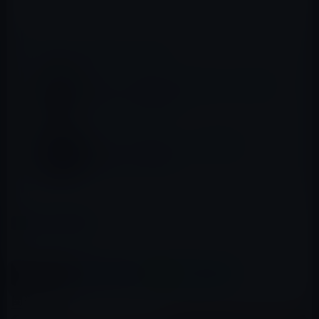
📖 あわせて読みたい記事
Apple、「Apple TV App Store」のカテゴリ
ーセクションを追加
Apple、「Apple TV」に「BANDAI
CHANNEL」を追加！
カテゴリー
tVOSアプリ
この記事をシェア
X(Twitter)
Facebook
LINE
B!はてブ
関連記事