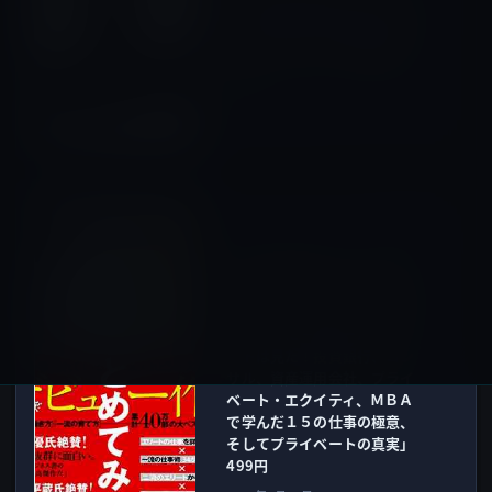
5000mAh AiPower 超小型 ス
マホ充電器 急速充電対応PB-
N37（ブラック） [改善版]」
ほか
2017年1月13日
Kindle本
次の記事
Kindle日替わりセール、ムー
ギー・キム（著）「世界中の
エリートの働き方を１冊にま
とめてみた―グローバルエリ
ートは見た！投資銀行、コン
サル、資産運用会社、プライ
ベート・エクイティ、ＭＢＡ
で学んだ１５の仕事の極意、
そしてプライベートの真実」
499円