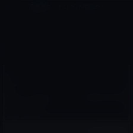
コ
ナ
深層系モッドログ / MODLOG
ン
ビ
ライフ、サイエンス、ガジェットほか、この迷宮を楽しむ人たちへ
テ
ゲ
ン
ー
TVOSアプリ
ツ
シ
HOME
Apple TV（tvOS）
tVOSアプリ
へ
ョ
Apple、tvOSのアプリサイズ上限を200MBから4GBに拡大
ス
ン
キ
に
ッ
移
プ
動
2017年1月14日
M林檎
tVOSアプリ
Apple、tvOSのアプリサイズ上限を200MB
から4GBに拡大