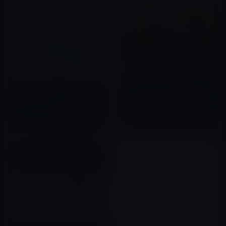
360度パノラマ動画をApple
TV(第4世代）で楽しめるtvOS
Apple、Apple TV用「tvOS
アプリの「Littlstar」（無料）
App Store」のランキングアル
2015年12月25日
ゴリズムを変更
2016年06月01日