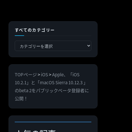
すべてのカテゴリー
す
べ
て
の
TOPページ
>
iOS
>
Apple、「iOS
カ
10.2.1」と「macOS Sierra 10.12.3 」
テ
のbeta 2をパブリックベータ登録者に
ゴ
公開！
リ
ー