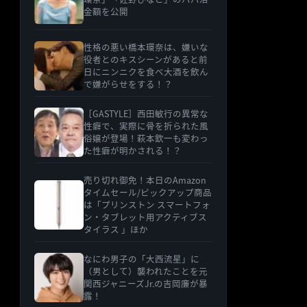
金額を公開
性格の悪い橋本環奈は、嫌いな
役者とのキスシーンがあると前
日にニンニクを食べ大酒を飲ん
で嫌がらせをする！？
［GASTYLE］西田敏行の異常な
性癖で、実際に骨を折られた風
俗嬢が登場！萩本欽一も変わっ
た性癖が明かされる！？
売り切れ御免！本日のAmazon
タイムセール/ピックアップ商品
は「プリンストン スマートフォ
ン・タブレット用アクティブス
タイラス 」ほか
なにわ男子の「大西流星」に
（男として）襲われたことを元
関西ジャニーズJr.の吉岡廉が暴
露！