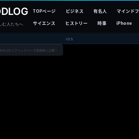
DLOG
TOPページ
ビジネス
有名人
マインド
サイエンス
ヒストリー
時事
iPhone
しむ人たちへ
IOS
12.3 」のbeta 2をパブリックベータ登録者に公開！