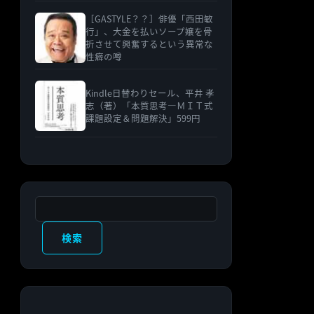
［GASTYLE？？］俳優「西田敏
行」、大金を払いソープ嬢を骨
折させて興奮するという異常な
性癖の噂
Kindle日替わりセール、平井 孝
志（著）「本質思考―ＭＩＴ式
課題設定＆問題解決」599円
検索
検索