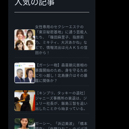
人気の記事
女性専用のセクシーエステの
「東京秘密基地」に通う芸能人
たち、「篠田麻里子、指原莉
乃、ミキティ、大沢あかね」な
どで、情報流出は元ＡＫＳの窪
田から！
【ガーシー砲】森喜朗元首相の
暴露開始のため、身を守るため
に引っ越し！北島康介はその暴
露に関係か？
［キンプリ、タッキーの退社］
ジャニーズ事務所の衰退は、ジ
ュリー社長が、飯島三智を追い
出したことから始まっている。
ガーシー、「浜辺美波」「橋本
環奈」「佐野ひなこ」のパパ活