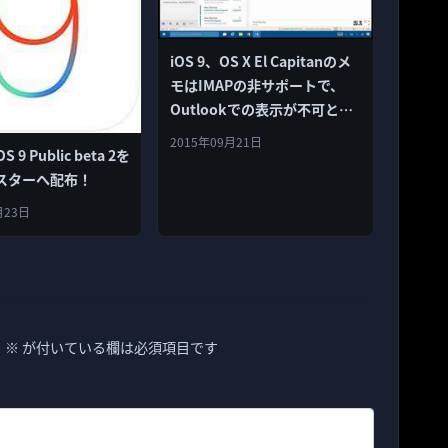
iOS 9、OS X El Capitanのメ
モはIMAPの非サポートで、
Outlookでの表示が不可とな
る
2015年09月21日
S 9 Public beta 2を
スターへ配布！
月23日
。
※
が付いている欄は必須項目です