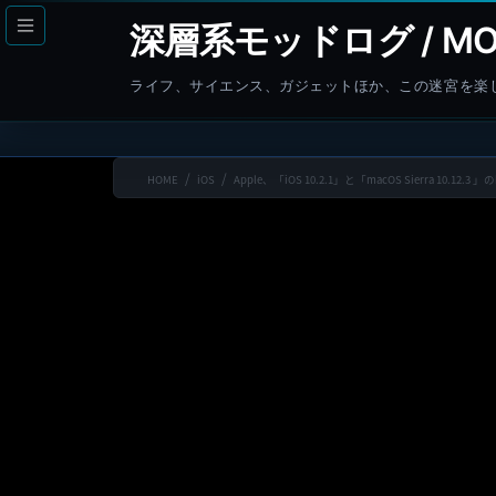
コ
ナ
深層系モッドログ / MO
ン
ビ
テ
ゲ
ライフ、サイエンス、ガジェットほか、この迷宮を楽
ン
ー
ツ
シ
へ
ョ
HOME
iOS
Apple、「iOS 10.2.1」と「macOS Sierra 10.
ス
ン
キ
に
ッ
移
プ
動