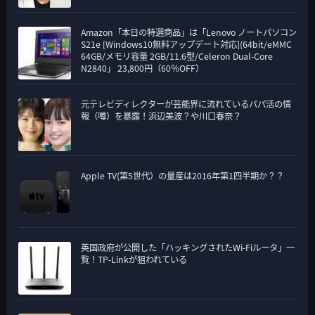
Amazon「本日の特選商品」は「Lenovo ノートパソコン
S21e [Windows10無料アップデート対応](64bit/eMMC
64GB/メモリ容量 2GB/11.6型/Celeron Dual-Core
N2840」 23,800円（60％OFF）
元テレビディレクターが芸能界に流れているパパ活の情
報（噂）を暴露！浜辺美波？や川口春奈？
Apple TV(第5世代）の量産は2016年第1四半期か？？
英国政府が公開した「ハッキングされたWi-Fiルータ」一
覧！TP-Linkが狙われている