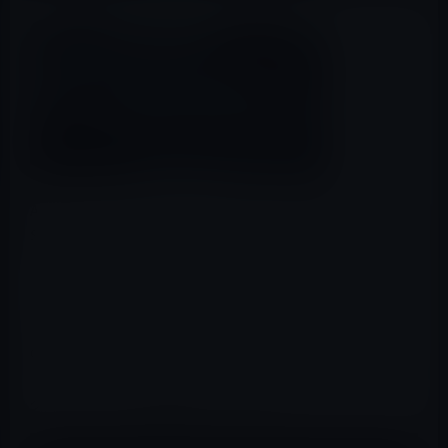
Appleが、クリスマスシーズに向けて「Apple Watch
Series 2」のPR動画「Go Play」「Go Dance」「Go Out」
「Go Run」の4本を公開しています。
「Go Play」では、Apple Watchをしてフットサルをプレ
イ、「Go Dance」は、ダンスを楽しむシーン、「Go
Out」では、彼女へのプレゼントを買って彼女の部屋へ、
「Go Run」では、「Apple Watch Nike+」をしてランニン
グするシーンをPR動画にしています。