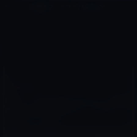
コ
ナ
深層系モッドログ / MODLOG
ン
ビ
ライフ、サイエンス、ガジェットほか、この迷宮を楽しむ人たちへ
テ
ゲ
ン
ー
APPLE WATCH NIKE+
ツ
シ
HOME
Watch（watchOS）
Apple Watch Nike+
へ
ョ
Apple、「Apple Watch Series 2」のPR動画「Go Play」「Go Dance」「Go Out」「Go Run」を公開！
ス
ン
キ
に
ッ
移
プ
動
2016年12月11日
M林檎
Apple Watch Nike+
Apple、「Apple Watch Series 2」のPR動
画「Go Play」「Go Dance」「Go Out」
「Go Run」を公開！