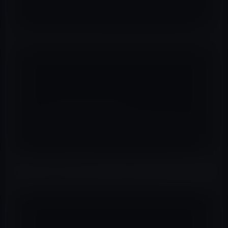
以下は日本語版の「Paly」と｛Run」です。