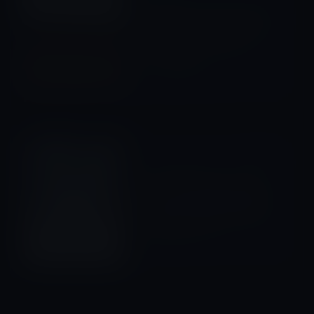
MacBook ProのTouch Barを
利用したポリフォニックなピ
アノアプリ「Touch Bar
Piano」無料
2016年12月10日
Kindle本
次の記事
Kindle日替わりセール、堀
栄三（著）「情報なき国家の
悲劇 大本営参謀の情報戦記
(文春文庫)」99円
2016年12月11日