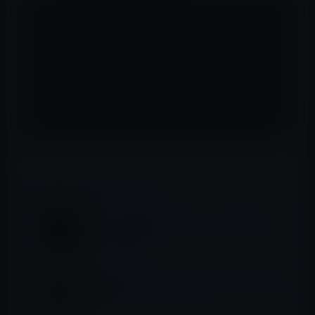
📖 あわせて読みたい記事
Nike、「Apple Watch Nike +」用の新Sport
バンドを発表
発売されたばかりのApple Watch Nike +の開
封ビデオ