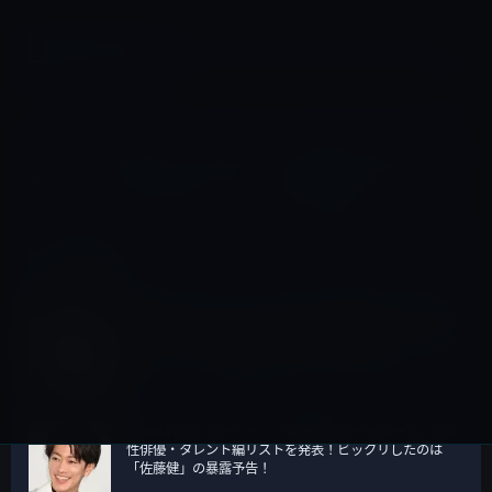
すべてのカテゴリー
す
べ
て
TOPページ
>
Watch（watchOS）
>
Apple Watch Nike+
>
の
Apple、「Apple Watch Series 2」のPR動画「Go Play」
カ
「Go Dance」「Go Out」「Go Run」を公開！
テ
ゴ
人気の記事
リ
女性専用のセクシーエステの「東京秘密基地」に通う芸
ー
能人たち、「篠田麻里子、指原莉乃、ミキティ、大沢あ
かね」などで、情報流出は元ＡＫＳの窪田から！
［GASTYLE］ガーシー、「断捨離ホワイトボード」で男
性俳優・タレント編リストを発表！ビックリしたのは
「佐藤健」の暴露予告！