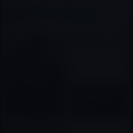
この記事をシェア
X(Twitter)
Facebook
LINE
B!はてブ
関連記事
Nike、ケヴィン・ハートが700
マイルを走る「Apple Watch
Nike +」のPR動画を公開！
Nike、「アップル ウォッチ ナ
2017年01月04日
イキ+ シリーズ 3 (GPS
+CELLULAR) 」を20％OFFでク
リアランスセール！
2018年08月12日