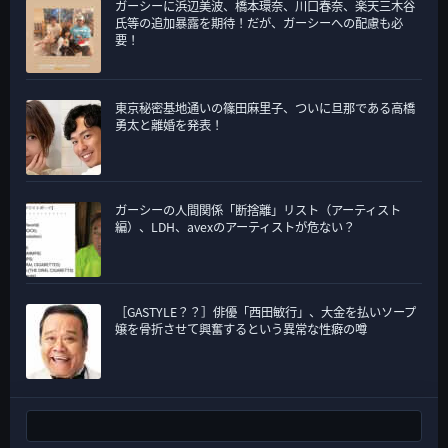
ガーシーに浜辺美波、橋本環奈、川口春奈、楽天三木谷
氏等の追加暴露を期待！だが、ガーシーへの配慮も必
要！
東京秘密基地通いの篠田麻里子、ついに旦那である高橋
勇太と離婚を発表！
ガーシーの人間関係「断捨離」リスト（アーティスト
編）、LDH、avexのアーティストが危ない？
［GASTYLE？？］俳優「西田敏行」、大金を払いソープ
嬢を骨折させて興奮するという異常な性癖の噂
検索