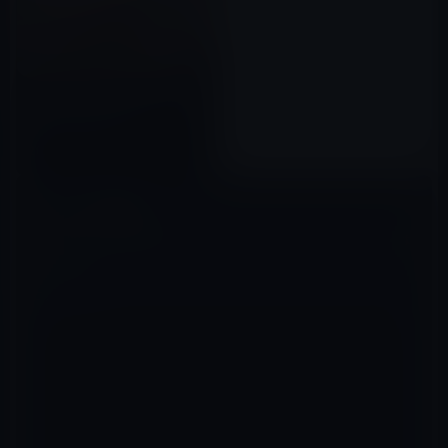
新発売のApple Watch NikeLab
のハンズオンビデオ
2017年04月27日
コメントを残す
メールアドレスが公開されることはありません。
※
が付いている欄は
必須項目です
コメント
※