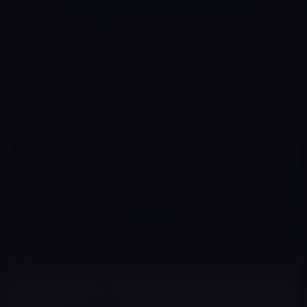
コ
ナ
深層系モッドログ / MODLOG
ン
ビ
ライフ、サイエンス、ガジェットほか、この迷宮を楽しむ人たちへ
テ
ゲ
ン
ー
MACアプリ
ツ
シ
HOME
macOS
Macアプリ
Apple、Touch Barに対応したFinal Cut Proを公開！
へ
ョ
ス
ン
キ
に
ッ
移
2016年10月28日
M林檎
プ
動
Macアプリ
Apple、Touch Barに対応したFinal Cut Pro
を公開！