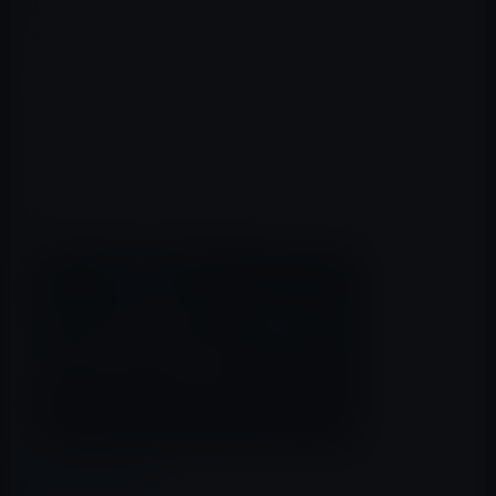
既存のイベントに読み込み
• サポートされるアプリケーションにクリップ、プロジェ
クト、イベントをXML形式でドラッグ＆ドロップ
スクリーンショット
スクリーンショット 1スクリーンショット 2スクリーンシ
ョット 3スクリーンショット 4スクリーンショット 5
Mac App Store → Final Cut Pro
カテゴリー
Macアプリ