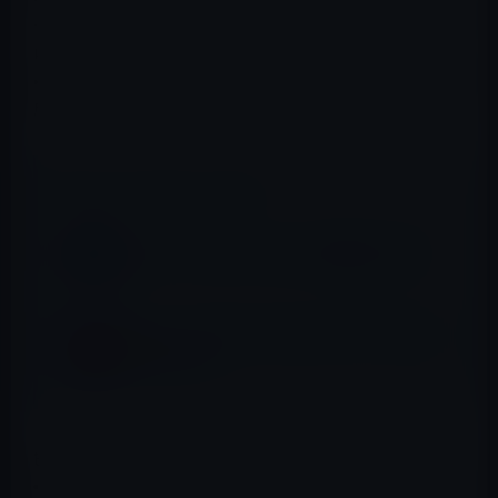
ダーで設定されたメタデータに基づいてロールを自動的
に作成および割り当て
• Final Cut Proライブラリごとに独自のロールセットを作
成および管理
📖 あわせて読みたい記事
Apple、Safari 9.0 Seed 3を開発者に公開！
Apple、Safari Technology Preview 19を開
発者に公開 ！
色域の拡大
• 対応しているMacや外部ディスプレイでイメージを広色