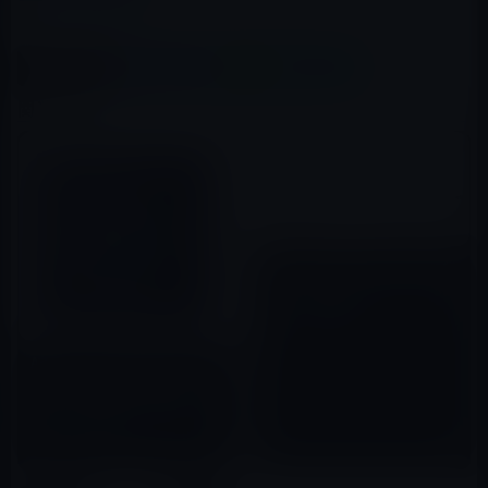
この記事をシェア
X(Twitter)
Facebook
LINE
B!はてブ
関連記事
box、クラウドストレージアプ
リ「Box Drive for Mac (public
beta)」を公開！
2017年06月15日
Adobe、「Adobe Photoshop
Elements 15」をMac App
Storeで販売開始（11,800円）
2017年01月31日