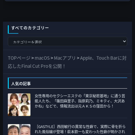
すべてのカテゴリー
す
べ
て
TOPページ
>
macOS
>
Macアプリ
>
Apple、Touch Barに対
の
応したFinal Cut Proを公開！
カ
テ
人気の記事
ゴ
女性専用のセクシーエステの「東京秘密基地」に通う芸
リ
能人たち、「篠田麻里子、指原莉乃、ミキティ、大沢あ
ー
かね」などで、情報流出は元ＡＫＳの窪田から！
［GASTYLE］西田敏行の異常な性癖で、実際に骨を折ら
れた風俗嬢が登場！萩本欽一も変わった性癖が明かされ