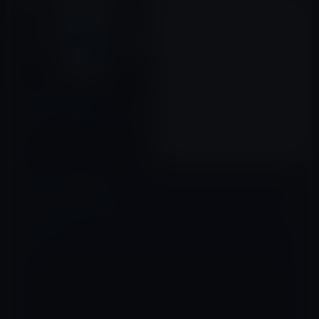
Chrome、
Firefox（Quantum）、Safari
のパフォーマンス比較！iMacで
はChromeが一番メモリを消費
2017年11月16日
し不安定
コメントを残す
メールアドレスが公開されることはありません。
※
が付いている欄は
必須項目です
コメント
※