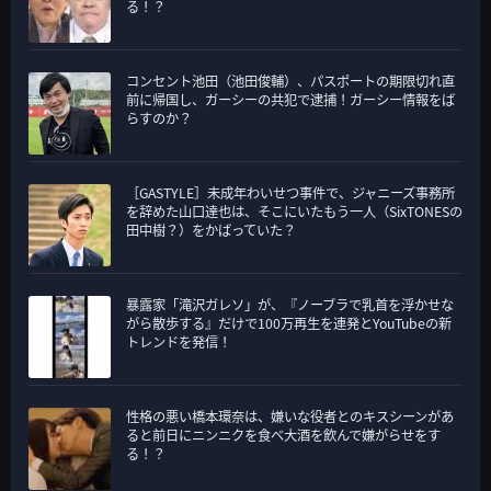
る！？
コンセント池田（池田俊輔）、パスポートの期限切れ直
前に帰国し、ガーシーの共犯で逮捕！ガーシー情報をば
らすのか？
［GASTYLE］未成年わいせつ事件で、ジャニーズ事務所
を辞めた山口達也は、そこにいたもう一人（SixTONESの
田中樹？）をかばっていた？
暴露家「滝沢ガレソ」が、『ノーブラで乳首を浮かせな
がら散歩する』だけで100万再生を連発とYouTubeの新
トレンドを発信！
性格の悪い橋本環奈は、嫌いな役者とのキスシーンがあ
ると前日にニンニクを食べ大酒を飲んで嫌がらせをす
る！？