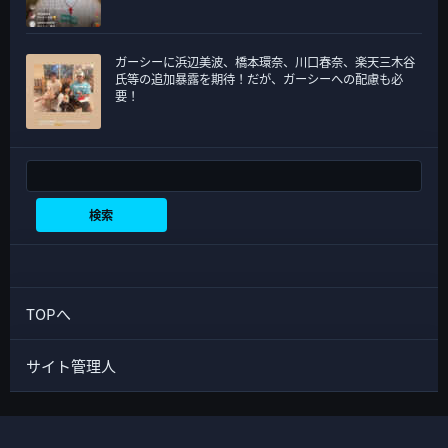
ガーシーに浜辺美波、橋本環奈、川口春奈、楽天三木谷
氏等の追加暴露を期待！だが、ガーシーへの配慮も必
要！
検索
検索
TOPへ
サイト管理人