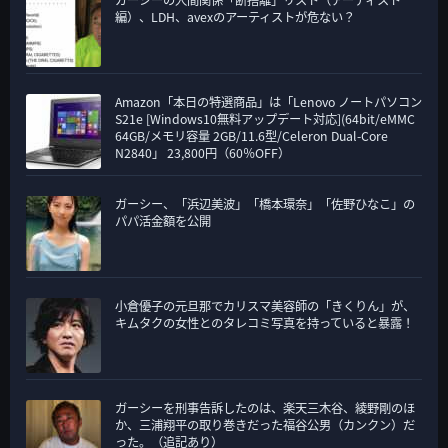
ガーシーの人間関係「断捨離」リスト（アーティスト
編）、LDH、avexのアーティストが危ない？
Amazon「本日の特選商品」は「Lenovo ノートパソコン
S21e [Windows10無料アップデート対応](64bit/eMMC
64GB/メモリ容量 2GB/11.6型/Celeron Dual-Core
N2840」 23,800円（60％OFF）
ガーシー、「浜辺美波」「橋本環奈」「佐野ひなこ」の
パパ活金額を公開
小倉優子の元旦那でカリスマ美容師の「きくりん」が、
キムタクの女性とのタレコミ写真を持っていると暴露！
ガーシーを刑事告訴したのは、楽天三木谷、綾野剛のほ
か、三浦翔平の取り巻きだった福谷公男（カンクン）だ
った。（追記あり）