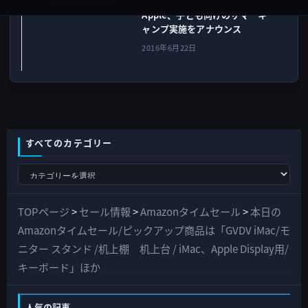
Apple、子ども向けのサマーキ
ャンプ実施をアナウンス
2016年6月22日
すべてのカテゴリー
す
べ
て
TOPページ
>
セール情報
>
Amazonタイムセール
>
本日の
の
Amazonタイムセール/ピックアップ商品は「GVDV iMac/モ
カ
ニター スタンド /机上棚 机上台 / iMac、Apple Display用/
テ
キーボード」ほか
ゴ
リ
人気の記事