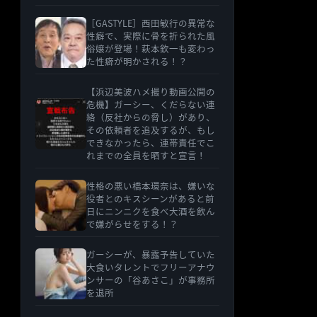
［GASTYLE］西田敏行の異常な
性癖で、実際に骨を折られた風
俗嬢が登場！萩本欽一も変わっ
た性癖が明かされる！？
【浜辺美波ハメ撮り動画公開の
危機】ガーシー、くだらない連
絡（反社からの脅し）があり、
その依頼者を追及するが、もし
できなかったら、連帯責任でこ
れまでの全員を晒すと宣言！
性格の悪い橋本環奈は、嫌いな
役者とのキスシーンがあると前
日にニンニクを食べ大酒を飲ん
で嫌がらせをする！？
ガーシーが、暴露予告していた
大食いタレントでフリーアナウ
ンサーの「谷あさこ」が事務所
を退所