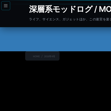
コ
ナ
深層系モッドログ / MO
ン
ビ
テ
ゲ
ライフ、サイエンス、ガジェットほか、この迷宮を楽
ン
ー
ツ
シ
へ
ョ
ス
ン
キ
に
ッ
移
HOME
2016年4月
プ
動