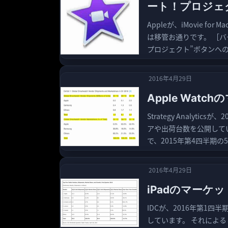
ート！プロジェ
Appleが、iMovie f
は移管お通りです。 ［バー
プロジェクト”ボタンへのア
2016年4月29日
Apple Wat
Strategy Analy
アや出荷台数を公開していま
で、2015年第4四半期の51
2016年4月29日
iPadのマーケ
IDCが、2016年第1
しています。 それによると