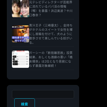
元テレビディレクターが芸能界
に流れているパパ活の情報
（噂）を暴露！浜辺美波？や川
口春奈？
青汁王子（三崎優太）、金持ち
がホテルのスイートで女性を裸
にし首輪を付けて、犬のように
散歩させて楽しんでいる奴がい
る。
ガーシーの「断捨離恩赦」投票
結果、おしくも酒癖の悪い「橋
本環奈」は2位となり恩赦にな
らず暴露対象継続！
検索
検索