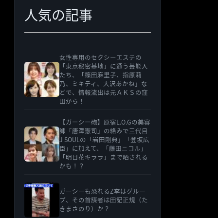
人気の記事
ー
女性専用のセクシーエステの
「東京秘密基地」に通う芸能人
たち、「篠田麻里子、指原莉
乃、ミキティ、大沢あかね」な
どで、情報流出は元ＡＫＳの窪
田から！
【ガーシー砲】原宿L.O.Gの美容
師「唐澤憲司」の絡みで三代目
J SOULの「岩田剛典」「登坂広
臣」に加えて、「藤田ニコル」
「明日花キララ」まで晒される
かも！？
ガーシーも恐れるZ李はグルー
プ、その首謀者は田記正規（た
きまさのり）か？