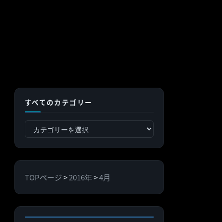
すべてのカテゴリー
す
べ
て
の
TOPページ
>
2016年
>
4月
カ
テ
ゴ
リ