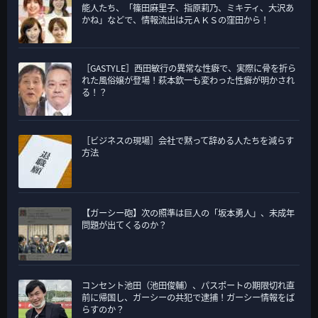
能人たち、「篠田麻里子、指原莉乃、ミキティ、大沢あ
かね」などで、情報流出は元ＡＫＳの窪田から！
［GASTYLE］西田敏行の異常な性癖で、実際に骨を折ら
れた風俗嬢が登場！萩本欽一も変わった性癖が明かされ
る！？
［ビジネスの現場］会社で黙って辞める人たちを減らす
方法
【ガーシー砲】次の照準は巨人の「坂本勇人」、未成年
問題が出てくるのか？
コンセント池田（池田俊輔）、パスポートの期限切れ直
前に帰国し、ガーシーの共犯で逮捕！ガーシー情報をば
らすのか？