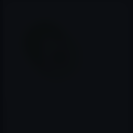
Appleが、コンテンツブロッカーの「Been Choice」な
ど、個人データ流出の危険があるアプリをApp Storeから
削除しています。
理由は、個人データを第三者が監視できるようにするル