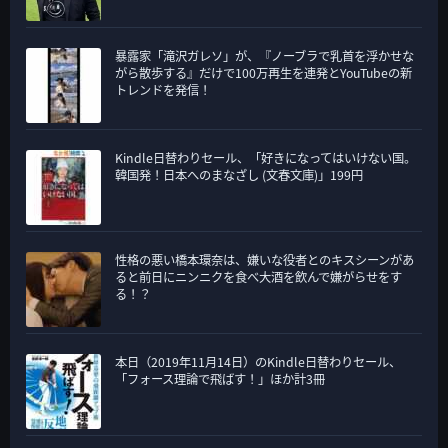
暴露家「滝沢ガレソ」が、『ノーブラで乳首を浮かせな
がら散歩する』だけで100万再生を連発とYouTubeの新
トレンドを発信！
Kindle日替わりセール、「好きになってはいけない国。
韓国発！日本へのまなざし (文春文庫)」199円
性格の悪い橋本環奈は、嫌いな役者とのキスシーンがあ
ると前日にニンニクを食べ大酒を飲んで嫌がらせをす
る！？
本日（2019年11月14日）のKindle日替わりセール、
「フォース理論で飛ばす！」ほか計3冊