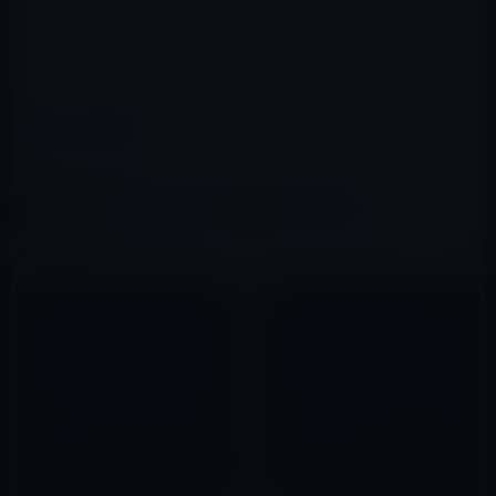
「Been Choice」は、仕様を変更して、App Storeに再申
請するとのことです。
（via
MacRumors
）
カテゴリー
iOSアプリ
この記事をシェア
X(Twitter)
Facebook
LINE
B!はてブ
関連記事
Goolgeの幹部（SVP)が、iOS
【トレンド記事紹介】生活を豊
用マップアプリのリリースを明
かにするアプリ？
言
2011年12月30日
2012年06月24日