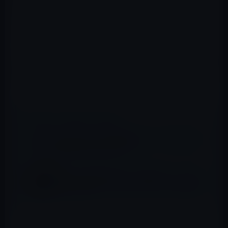
ート証明書をインストールするためで、有名コンテンツ
ブロッカーの｢Crystal｣｢Purify｣は、対象ではないとのこ
とです。
ただし、憶測を呼んでいるのは、「Been Choice」が、ウ
ェブ広告をブロックできるだけでなく、ネイティブアプ
リ内の広告もブロックしてしまう仕様のためです。
📖 あわせて読みたい記事
【iPad・iPhoneアプリ】電子書籍アプリ「孫子の名言
100」で混迷の世界を乗り切る！？
本日（2022年9月10日）の無料アプリ、単位
変換計算器の「Converter4U」120円→無料