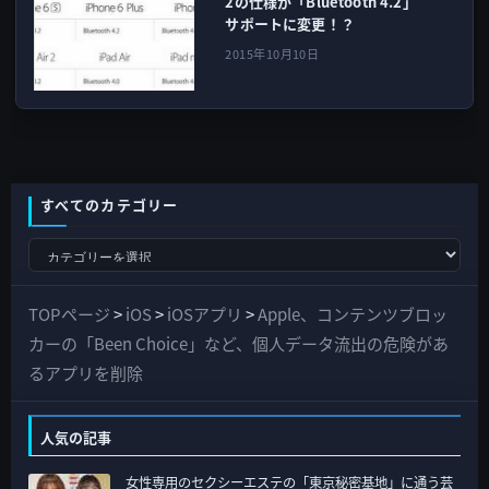
2の仕様が「Bluetooth 4.2」
サポートに変更！？
2015年10月10日
すべてのカテゴリー
す
べ
て
TOPページ
>
iOS
>
iOSアプリ
>
Apple、コンテンツブロッ
の
カーの「Been Choice」など、個人データ流出の危険があ
カ
るアプリを削除
テ
ゴ
人気の記事
リ
女性専用のセクシーエステの「東京秘密基地」に通う芸
ー