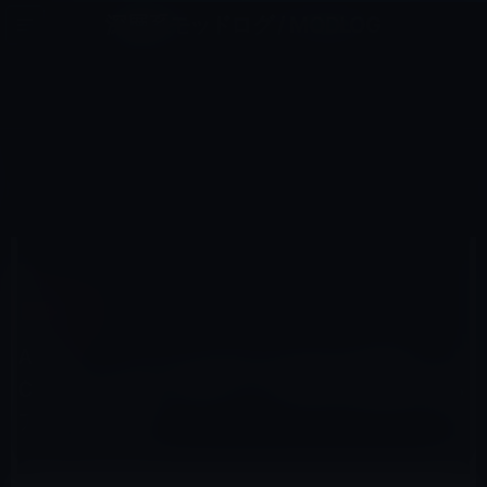
コ
ナ
深層系モッドログ / MODLOG
ン
ビ
ライフ、サイエンス、ガジェットほか、この迷宮を楽しむ人たちへ
テ
ゲ
ン
ー
IOSアプリ
ツ
シ
HOME
iOS
iOSアプリ
へ
ョ
Apple、コンテンツブロッカーの「Been Choice」など、個人データ流出の危険があるアプリを削除
ス
ン
キ
に
ッ
移
プ
動
2015年10月10日
M林檎
iOSアプリ
Apple、コンテンツブロッカーの「Been
Choice」など、個人データ流出の危険がある
アプリを削除