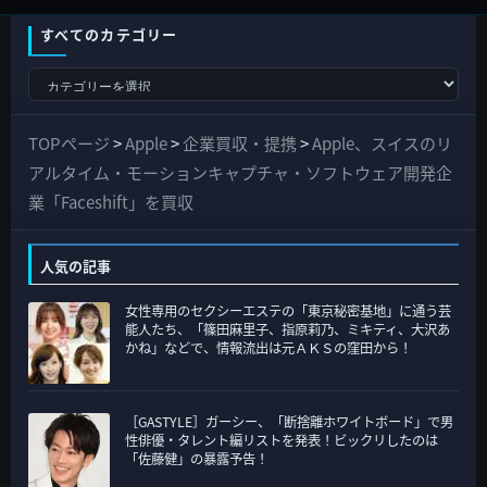
すべてのカテゴリー
す
べ
て
TOPページ
>
Apple
>
企業買収・提携
>
Apple、スイスのリ
の
アルタイム・モーションキャプチャ・ソフトウェア開発企
カ
業「Faceshift」を買収
テ
ゴ
人気の記事
リ
女性専用のセクシーエステの「東京秘密基地」に通う芸
ー
能人たち、「篠田麻里子、指原莉乃、ミキティ、大沢あ
かね」などで、情報流出は元ＡＫＳの窪田から！
［GASTYLE］ガーシー、「断捨離ホワイトボード」で男
性俳優・タレント編リストを発表！ビックリしたのは
「佐藤健」の暴露予告！