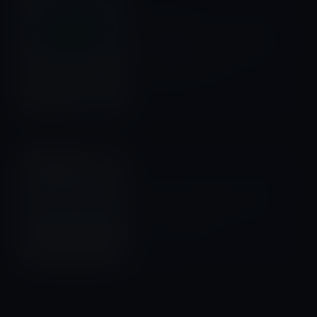
前の記事
Kindle日替わりセール、児玉
光雄（著）「マンガでわかる
記憶力の鍛え方 (サイエンス・
アイ新書) 」399円
2015年9月5日
macOS全般
次の記事
Apple、プロ用ビデオコーデッ
クの「Pro Video Formats
2.0.2」を公開！
2015年9月5日