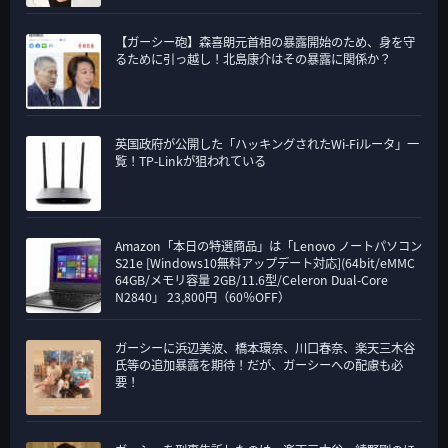
【ガーシー砲】森喜朗元首相の暴露開始のため、身を守
るために引っ越し！北島康介はその暴露に関係か？
英国政府が公開した「ハッキングされたWi-Fiルータ」一
覧！TP-Linkが狙われている
Amazon「本日の特選商品」は「Lenovo ノートパソコン
S21e [Windows10無料アップデート対応](64bit/eMMC
64GB/メモリ容量 2GB/11.6型/Celeron Dual-Core
N2840」 23,800円（60％OFF）
ガーシーに浜辺美波、橋本環奈、川口春奈、楽天三木谷
氏等の追加暴露を期待！だが、ガーシーへの配慮も必
要！