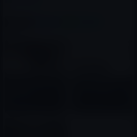
カテゴリー
企業買収・提携
この記事をシェア
X(Twitter)
Facebook
LINE
B!はてブ
関連記事
Apple、東芝半導体部門買収の
Apple、GPS関連企業の
ためにペイン・ＳＫハイニック
「Coherent Navigation」を買
ス連合側に参加
収
2017年08月31日
2015年05月18日