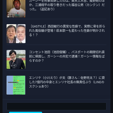
ガーシーを刑事告訴したのは、楽天三木谷、綾野剛のほ
か、三浦翔平の取り巻きだった福谷公男（カンクン）だ
った。（追記あり）
［GASTYLE］西田敏行の異常な性癖で、実際に骨を折ら
れた風俗嬢が登場！萩本欽一も変わった性癖が明かされ
る！？
コンセント池田（池田俊輔）、パスポートの期限切れ直
前に帰国し、ガーシーの共犯で逮捕！ガーシー情報をば
らすのか？
エンリケ（小川えり）が夫（豚さん：佐野亮太？）に貸
した7億円の中身とエンリケ社長の無責任ぶり（LINEの
スクショあり）
検索