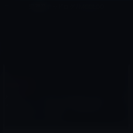
コ
ナ
深層系モッドログ / MODLOG
ン
ビ
ライフ、サイエンス、ガジェットほか、この迷宮を楽しむ人たちへ
テ
ゲ
ン
ー
企業買収・提携
ツ
シ
HOME
Apple
企業買収・提携
へ
ョ
Apple、スイスのリアルタイム・モーションキャプチャ・ソフトウェア開発企業「Faceshift」を買収
ス
ン
キ
に
ッ
移
プ
動
2015年9月5日
M林檎
企業買収・提携
Apple、スイスのリアルタイム・モーション
キャプチャ・ソフトウェア開発企業
「Faceshift」を買収