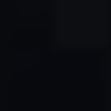
Apple、インドで「Croma」と
提携して店舗内Apple Storeを
展開
2015年10月13日
コメントを残す
メールアドレスが公開されることはありません。
※
が付いている欄は
必須項目です
コメント
※