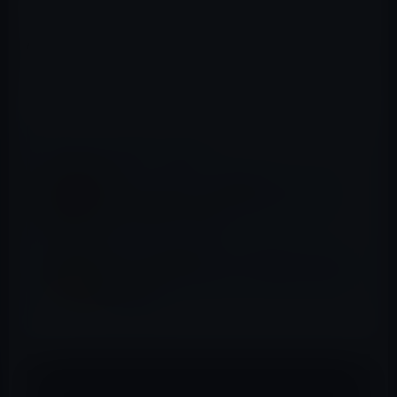
した。
Appleは、この企業の技術によって、Apple TVでモーショ
ンキャプチャを利用したゲームを楽しめるようにするの
でしょうか？
📖 あわせて読みたい記事
Apple、「APIベースの開発プラットフォー
ム」を提供するイタリアのスタートアップ
「Stamplay」を買収
Apple、医薬品記録アプリを開発したMango
HealthのCEO、ジェイソン・オバーフェスト
氏を雇用