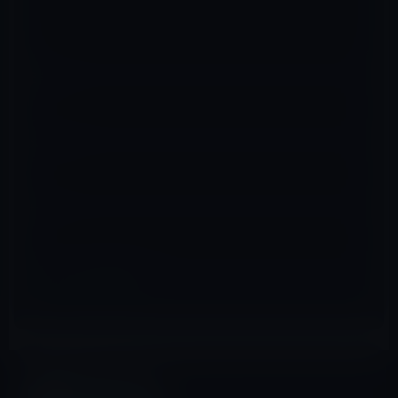
名前
※
メール
※
サイト
Kindle本