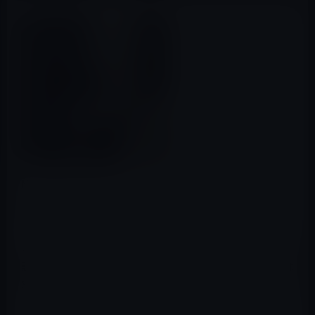
MacRumors
によると、Apple、スイスのリアルタイム・
モーションキャプチャ・ソフトウェア開発企業
「Faceshift」を買収した可能性があるとのことです。
この企業は、３Dセンサーを利用して、リアルタイムに顔
認識を行うソフトウェアをリリースしています。最近では
Skypeのビデオチャット用のリアルタイムアバターをサポ
ートするコンシューマー向けプラグインを開発していま