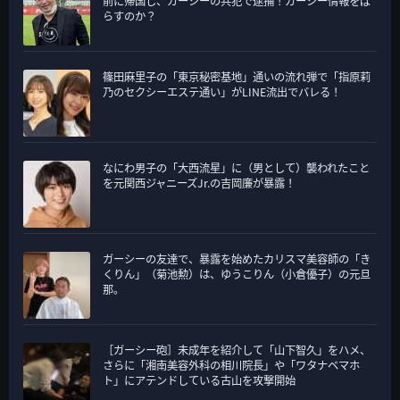
前に帰国し、ガーシーの共犯で逮捕！ガーシー情報をば
らすのか？
篠田麻里子の「東京秘密基地」通いの流れ弾で「指原莉
乃のセクシーエステ通い」がLINE流出でバレる！
なにわ男子の「大西流星」に（男として）襲われたこと
を元関西ジャニーズJr.の吉岡廉が暴露！
ガーシーの友達で、暴露を始めたカリスマ美容師の「き
くりん」（菊池勲）は、ゆうこりん（小倉優子）の元旦
那。
［ガーシー砲］未成年を紹介して「山下智久」をハメ、
さらに「湘南美容外科の相川院長」や「ワタナベマホ
ト」にアテンドしている古山を攻撃開始