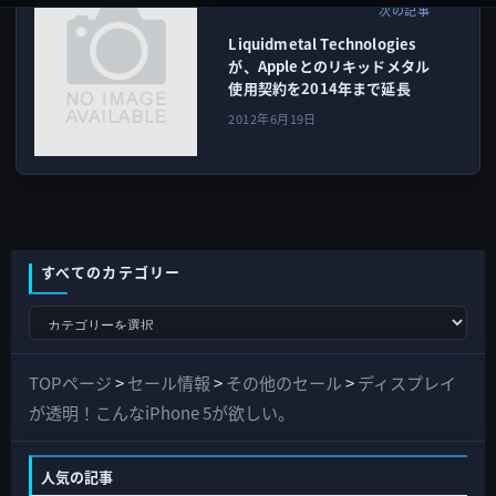
次の記事
Liquidmetal Technologies
が、Appleとのリキッドメタル
使用契約を2014年まで延長
2012年6月19日
すべてのカテゴリー
す
べ
て
TOPページ
>
セール情報
>
その他のセール
>
ディスプレイ
の
が透明！こんなiPhone 5が欲しい。
カ
テ
人気の記事