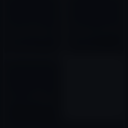
Macはもはや家庭内だけのアイ
次期iPhoneのリリースを控え、
テムではない！iPhone・iPad
AppleがiPhone 4Sの発注量を
の普及と共にビジネス分野でも
大きく減らしている
浸透し続けている。
2012年02月29日
2012年05月16日
iPhoneリーク劇場第3弾！ヘッ
ドフォン・ジャック、受話スピ
ーカー、Wi-Fiケーブルの一体型
コンポーネント。
2012年05月13日