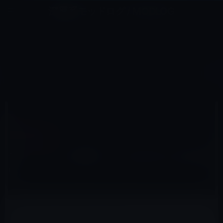
コ
ナ
深層系モッドログ / MODLOG
ン
ビ
ライフ、サイエンス、ガジェットほか、この迷宮を楽しむ人たちへ
テ
ゲ
ン
ー
その他のセール
ツ
シ
HOME
セール情報
その他のセール
ディスプレイが透明！こんなiPhone 5が欲しい。
へ
ョ
ス
ン
キ
に
ッ
移
2012年6月19日
M林檎
プ
動
その他のセール
ディスプレイが透明！こんなiPhone 5が欲し
い。