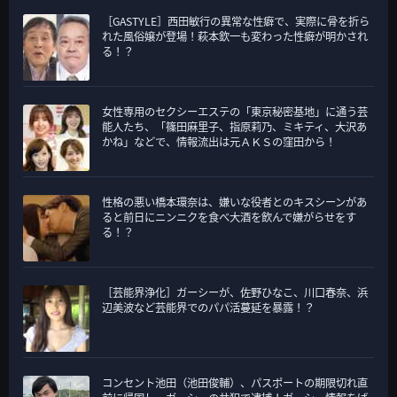
ゴ
［GASTYLE］西田敏行の異常な性癖で、実際に骨を折ら
リ
れた風俗嬢が登場！萩本欽一も変わった性癖が明かされ
ー
る！？
女性専用のセクシーエステの「東京秘密基地」に通う芸
能人たち、「篠田麻里子、指原莉乃、ミキティ、大沢あ
かね」などで、情報流出は元ＡＫＳの窪田から！
性格の悪い橋本環奈は、嫌いな役者とのキスシーンがあ
ると前日にニンニクを食べ大酒を飲んで嫌がらせをす
る！？
［芸能界浄化］ガーシーが、佐野ひなこ、川口春奈、浜
辺美波など芸能界でのパパ活蔓延を暴露！？
コンセント池田（池田俊輔）、パスポートの期限切れ直