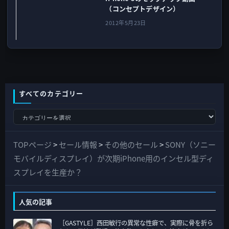
（コンセプトデザイン）
2012年5月23日
すべてのカテゴリー
す
べ
て
TOPページ
>
セール情報
>
その他のセール
>
SONY（ソニー
の
モバイルディスプレイ）が次期iPhone用のインセル型ディ
カ
スプレイを生産か？
テ
ゴ
人気の記事
リ
［GASTYLE］西田敏行の異常な性癖で、実際に骨を折ら
ー