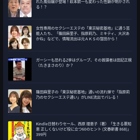
れた風俗嬢が登場！萩本欽一も変わった性癖が明かされ
る！？
女性専用のセクシーエステの「東京秘密基地」に通う芸
能人たち、「篠田麻里子、指原莉乃、ミキティ、大沢あ
かね」などで、情報流出は元ＡＫＳの窪田から！
ガーシーも恐れるZ李はグループ、その首謀者は田記正規
（たきまさのり）か？
篠田麻里子の「東京秘密基地」通いの流れ弾で「指原莉
乃のセクシーエステ通い」がLINE流出でバレる！
Kindle日替わりセール、西原 理恵子（著）「生きる悪知
恵 正しくないけど役に立つ60のヒント (文春新書 868)」
399円