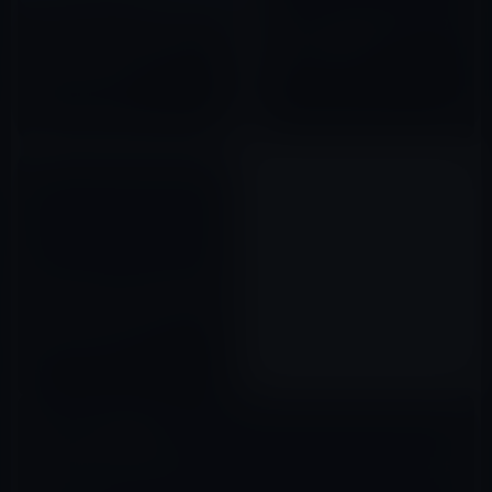
iPhone、発売後5年間で累計2
ソフトバンク、5月の毎週金曜日
億5千万台を販売！
に丸亀製麺で 「SUPER
FRIDAY」を実施！
2012年06月28日
2019年04月16日
5GB制限の矛盾！現在の通信環
境でiPhone・iPadのLTE(4G)対
応に意味があるのか？
2012年03月26日
コメントを残す
メールアドレスが公開されることはありません。
※
が付いている欄は
必須項目です