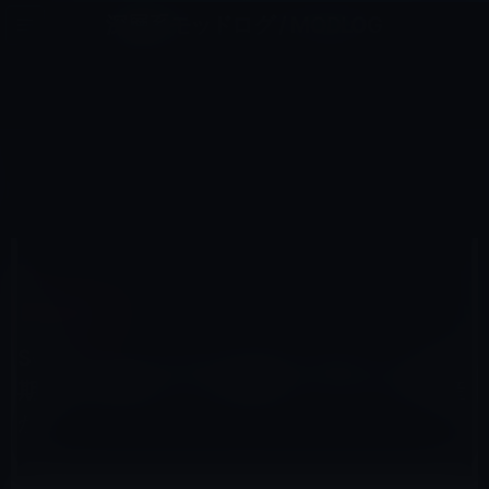
コ
ナ
深層系モッドログ / MODLOG
ン
ビ
ライフ、サイエンス、ガジェットほか、この迷宮を楽しむ人たちへ
テ
ゲ
ン
ー
その他のセール
ツ
シ
HOME
セール情報
その他のセール
へ
ョ
SONY（ソニーモバイルディスプレイ）が次期iPhone用のインセル型ディスプレイを生産か？
ス
ン
キ
に
ッ
移
プ
動
2012年5月23日
M林檎
その他のセール
SONY（ソニーモバイルディスプレイ）が次
期iPhone用のインセル型ディスプレイを生産
か？