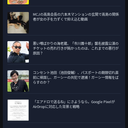
MCJの高島会長の六本木マンションの玄関で高島の関係
者が女の子を力ずくで抑え込む動画
悪い噂ばかりの海老蔵、「市川團十郎」襲名披露公演の
チケットの売れ行きが鈍かったのは、これまでの悪行が
原因？
コンセント池田（池田俊輔）、パスポートの期限切れ直
前に帰国し、ガーシーの共犯で逮捕！ガーシー情報をば
らすのか？
「エアドロで送るね」にさようなら。Google Pixelが
AirDropに対応した背景と戦略