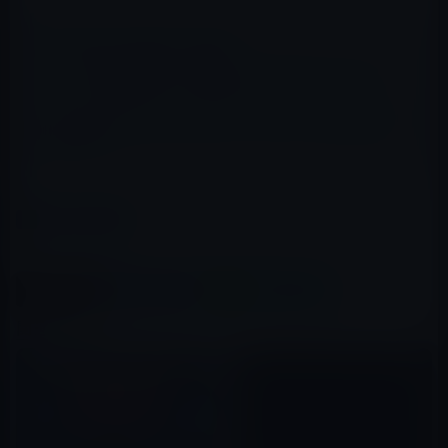
📖 あわせて読みたい記事
リーク設計図に基づく次期iPhone 5のモックアップ！
iPhone 5のコンセプトモデル、デザイナーAntonio De
Rosa作
カテゴリー
その他のセール
この記事をシェア
X(Twitter)
Facebook
LINE
B!はてブ
関連記事