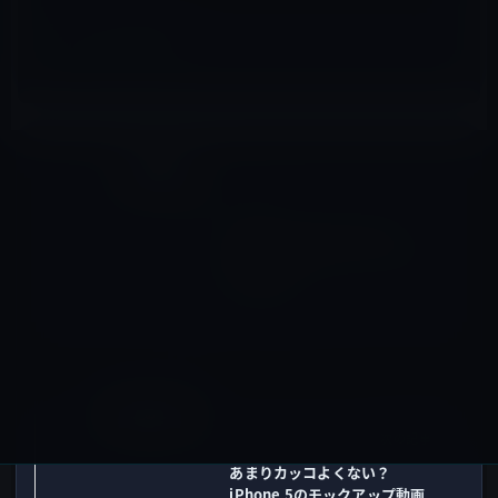
macOS全般
前の記事
Apple、デジタルカメラの
RAW互換性アップデート3.13
を公開！
2012年5月23日
その他のセール
次の記事
あまりカッコよくない？
iPhone 5のモックアップ動画