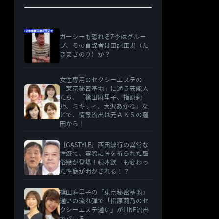
ガーシーも恐れるZ李はグルー
プ、その首謀者は田記正規（た
きまさのり）か？
女性専用のセクシーエステの
「東京秘密基地」に通う芸能人
たち、「篠田麻里子、指原莉
乃、ミキティ、大沢あかね」な
どで、情報流出は元ＡＫＳの窪
田から！
［GASTYLE］西田敏行の異常な
性癖で、実際に骨を折られた風
俗嬢が登場！萩本欽一も変わっ
た性癖が明かされる！？
篠田麻里子の「東京秘密基地」
通いの流れ弾で「指原莉乃のセ
クシーエステ通い」がLINE流出
でバレる！