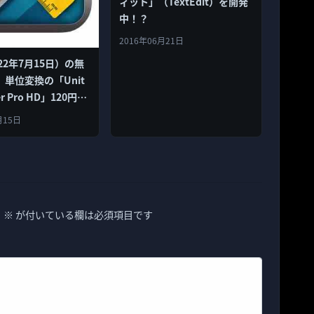
ィット」（TextEdit）を開発
中！？
2016年06月21日
22年7月15日）の無
単位変換の「Unit
er Pro HD」120円→
月15日
。
※
が付いている欄は必須項目です