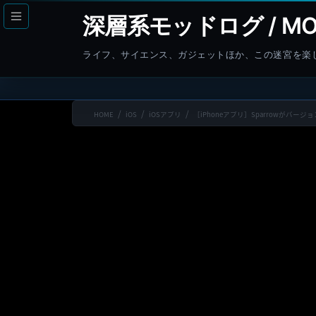
コ
ナ
深層系モッドログ / MO
ン
ビ
テ
ゲ
ライフ、サイエンス、ガジェットほか、この迷宮を楽
ン
ー
ツ
シ
へ
ョ
HOME
iOS
iOSアプリ
［iPhoneアプリ］Sparrowがバージ
ス
ン
キ
に
ッ
移
プ
動