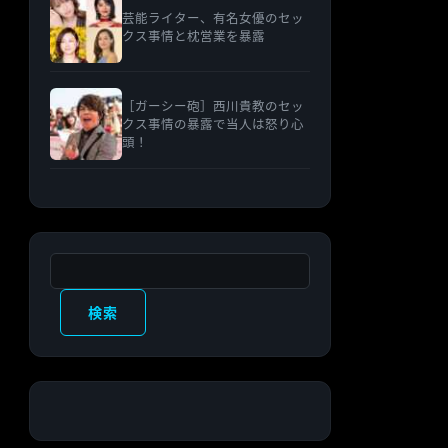
芸能ライター、有名女優のセッ
クス事情と枕営業を暴露
［ガーシー砲］西川貴教のセッ
クス事情の暴露で当人は怒り心
頭！
検索
検索