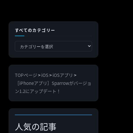
すべてのカテゴリー
す
べ
て
の
TOPページ
>
iOS
>
iOSアプリ
>
カ
［iPhoneアプリ］Sparrowがバージョ
テ
ン1.2にアップデート！
ゴ
リ
ー
人気の記事