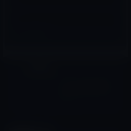
サイト
業績・企業価値
前の記事
フォーチュン誌が米国企業ト
ップ500社を発表、Appleは
17位
2012年5月8日