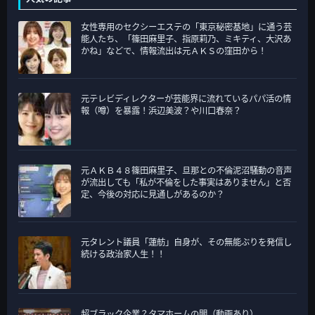
ゴ
女性専用のセクシーエステの「東京秘密基地」に通う芸
リ
能人たち、「篠田麻里子、指原莉乃、ミキティ、大沢あ
ー
かね」などで、情報流出は元ＡＫＳの窪田から！
元テレビディレクターが芸能界に流れているパパ活の情
報（噂）を暴露！浜辺美波？や川口春奈？
元ＡＫＢ４８篠田麻里子、旦那との不倫泥沼騒動の音声
が流出しても「私が不倫をした事実はありません」と否
定、今後の対応に見通しがあるのか？
元タレント議員「蓮舫」自身が、その無能ぶりを発信し
続ける政治家人生！！
超ブラック企業？タマホームの闇（動画あり）