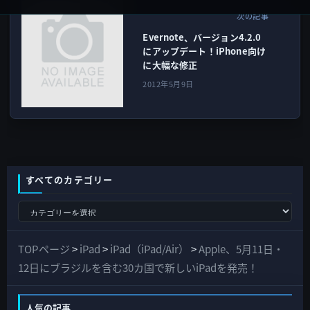
iOSアプリ
次の記事
Evernote、バージョン4.2.0
にアップデート！iPhone向け
に大幅な修正
2012年5月9日
すべてのカテゴリー
す
べ
て
TOPページ
>
iPad
>
iPad（iPad/Air）
>
Apple、5月11日・
の
12日にブラジルを含む30カ国で新しいiPadを発売！
カ
テ
人気の記事