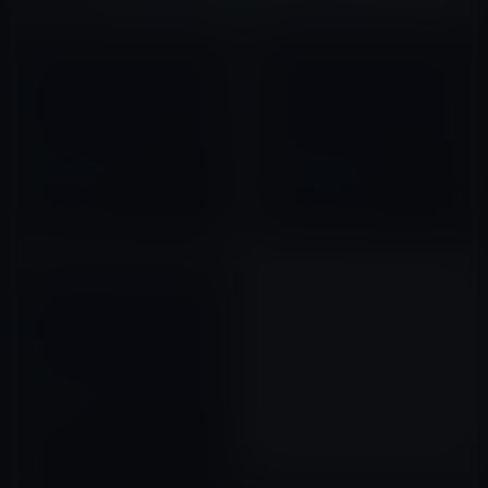
関連記事
Down UnderのiPad 2フィーバ
iPadがAppleのシェアをナンバ
ー！（動画）
ーワンに押し上げた。
2011年03月26日
2011年02月20日
iPadの価格 国際比較すると日
本が安い！
2010年05月11日