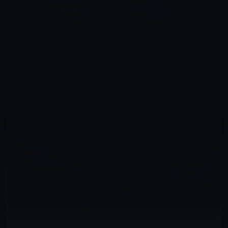
コ
ナ
深層系モッドログ / MODLOG
ン
ビ
ライフ、サイエンス、ガジェットほか、この迷宮を楽しむ人たちへ
テ
ゲ
ン
ー
IPAD（IPAD/AIR）
ツ
シ
HOME
iPad
iPad（iPad/Air）
へ
ョ
Apple、5月11日・12日にブラジルを含む30カ国で新しいiPadを発売！
ス
ン
キ
に
ッ
移
プ
動
2012年5月9日
M林檎
iPad（iPad/Air）
Apple、5月11日・12日にブラジルを含む30
カ国で新しいiPadを発売！