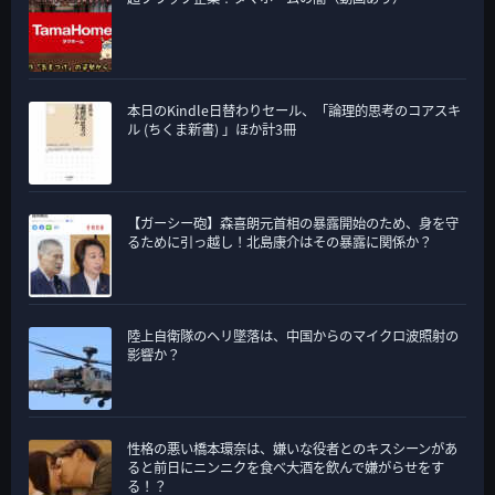
本日のKindle日替わりセール、「論理的思考のコアスキ
ル (ちくま新書) 」ほか計3冊
【ガーシー砲】森喜朗元首相の暴露開始のため、身を守
るために引っ越し！北島康介はその暴露に関係か？
陸上自衛隊のヘリ墜落は、中国からのマイクロ波照射の
影響か？
性格の悪い橋本環奈は、嫌いな役者とのキスシーンがあ
ると前日にニンニクを食べ大酒を飲んで嫌がらせをす
る！？