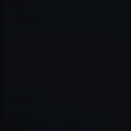
10月22日から全国114店舗のSoftBankショップでiPad
を販売
日本通運がiPad 2向けにマイクロSIM版b-mobile Fair
を４月28日（木）より新発売
バーレーン、エジプト、ヨルダン、クウェート、カター
ル、サウジアラビア、アラブ首長国連邦
また、中国やフィリピンでは承認を待っている段階で、ま
もなく発売される見込みです。
→MacRumors
カテゴリー
iPad（iPad/Air）
この記事をシェア
X(Twitter)
Facebook
LINE
B!はてブ