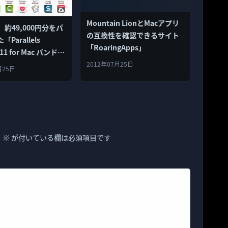
Mountain LionとMacアプリ
ls、約49,000円分をパ
の互換性を確認できるサイト
Parallels
「RoaringApps」
 11 for Mac バンド
を8,500円で販売！
2012年07月25日
月25日
。
※
が付いている欄は必須項目です