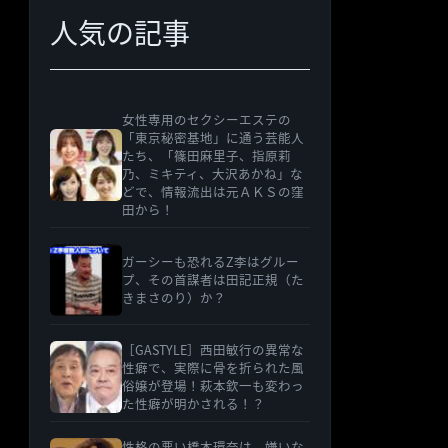
人気の記事
女性専用のセクシーエステの
「東京秘密基地」に通う芸能人
たち、「篠田麻里子、指原莉
乃、ミキティ、大沢あかね」な
どで、情報流出は元ＡＫＳの窪
田から！
ガーシーも恐れるZ李はグルー
プ、その首謀者は田記正規（た
きまさのり）か？
［GASTYLE］西田敏行の異常な
性癖で、実際に骨を折られた風
俗嬢が登場！萩本欽一も変わっ
た性癖が明かされる！？
性格の悪い橋本環奈は、嫌いな