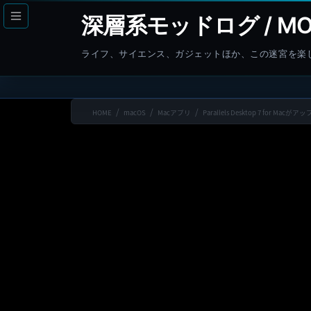
コ
ナ
深層系モッドログ / MO
ン
ビ
テ
ゲ
ライフ、サイエンス、ガジェットほか、この迷宮を楽
ン
ー
ツ
シ
へ
ョ
HOME
macOS
Macアプリ
Parallels Desktop 7 for Macが
ス
ン
キ
に
ッ
移
プ
動