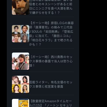
役者とのキスシーンがあると前
日にニンニクを食べ大酒を飲ん
で嫌がらせをする！？
【ガーシー砲】原宿L.O.Gの美容
師「唐澤憲司」の絡みで三代目
J SOULの「岩田剛典」「登坂広
臣」に加えて、「藤田ニコル」
「明日花キララ」まで晒される
かも！？
［ガーシー砲］西川貴教のセッ
クス事情の暴露で当人は怒り心
頭！
芸能ライター、有名女優のセッ
クス事情と枕営業を暴露
【数量限定Amazonタイムセー
ル(7/15)】「ノートン セキュリ