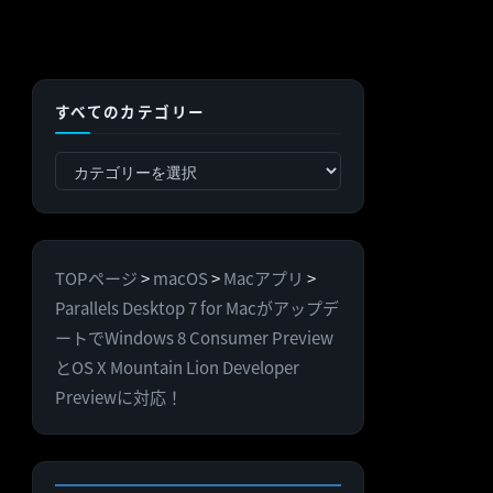
すべてのカテゴリー
す
べ
て
の
TOPページ
>
macOS
>
Macアプリ
>
カ
Parallels Desktop 7 for Macがアップデ
テ
ートでWindows 8 Consumer Preview
ゴ
とOS X Mountain Lion Developer
リ
Previewに対応！
ー