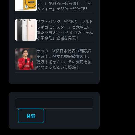
ティ」が34％〜46％OFF、「マ
カフィー」が58％〜69％OFF
ソフトバンク、50GBの「ウルト
ラギガモンスター」と家族1人
あたり最大2,000円割引の「みん
な家族割」登場を発表！
サッカーW杯日本代表の南野拓
実選手、彼女と婚約破棄の上、
妊娠中絶をさせ、その費用を払
わなかったという疑惑！
検索
検索