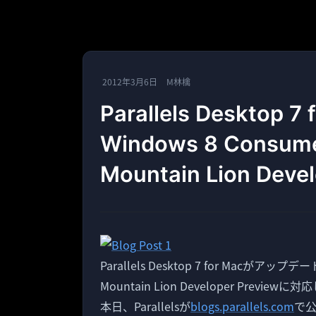
2012年3月6日
M林檎
Parallels Deskto
Windows 8 Consum
Mountain Lion Dev
Parallels Desktop 7 for Macがアップデー
Mountain Lion Developer Preview
本日、Parallelsが
blogs.parallels.com
で