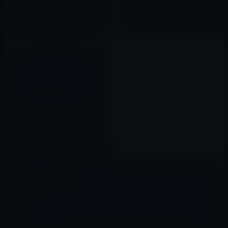
売！
2020年10月23日
Foxconn（フォックスコン：富
士康）の工場で爆発事故！ iPad
2の生産に影響か？
2011年05月21日
コメントを残す
メールアドレスが公開されることはありません。
※
が付いている欄は
必須項目です
コメント
※