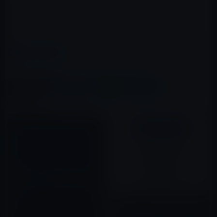
他にはApple TV（第3世代）の発表も行われ、Appleのエ
コシステムの充実ぶりが披露されるのではないでしょう
か。
カテゴリー
iPad（iPad/Air）
この記事をシェア
X(Twitter)
Facebook
LINE
B!はてブ
関連記事
価格が引き下げられた新iPad 2
は、バッテリ寿命が約1.5時間伸
びている！
Apple、本日（2020年10月23
2012年05月04日
日）iPad Air (第4世代)を発