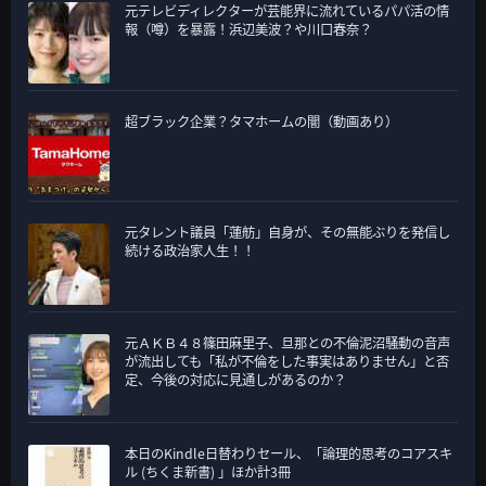
元テレビディレクターが芸能界に流れているパパ活の情
報（噂）を暴露！浜辺美波？や川口春奈？
超ブラック企業？タマホームの闇（動画あり）
元タレント議員「蓮舫」自身が、その無能ぶりを発信し
続ける政治家人生！！
元ＡＫＢ４８篠田麻里子、旦那との不倫泥沼騒動の音声
が流出しても「私が不倫をした事実はありません」と否
定、今後の対応に見通しがあるのか？
本日のKindle日替わりセール、「論理的思考のコアスキ
ル (ちくま新書) 」ほか計3冊