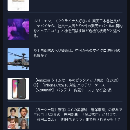
ホリエモン、（ウクライナ人好きの）楽天三木谷社長が
「ヤバイから、社員一人当たり5件の楽天モバイルの契約
をとってこい！」と檄を飛ばすほど危機的状況だと述べ
る。
陸上自衛隊のヘリ墜落は、中国からのマイクロ波照射の
影響か？
【Amazon タイムセールのピックアップ商品 （12/19）
①】「iPhoneX/XS/10 対応 バッテリーケース
【5200mah】 バッテリー内蔵ケース 」など全7品
【ガーシー砲】原宿L.O.Gの美容師「唐澤憲司」の絡みで
三代目 J SOULの「岩田剛典」「登坂広臣」に加えて、
「藤田ニコル」「明日花キララ」まで晒されるかも！？