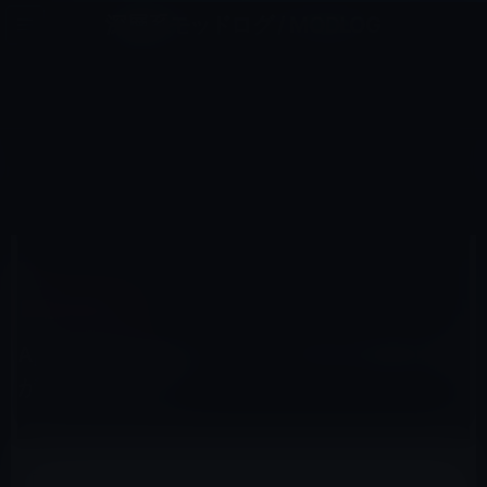
コ
ナ
深層系モッドログ / MODLOG
ン
ビ
ライフ、サイエンス、ガジェットほか、この迷宮を楽しむ人たちへ
テ
ゲ
ン
ー
IPAD（IPAD/AIR）
ツ
シ
HOME
iPad
iPad（iPad/Air）
Appleの3月7日のイベントでiPad 3以外に何が飛び出すのか？
へ
ョ
ス
ン
キ
に
ッ
移
プ
動
2012年3月5日
M林檎
iPad（iPad/Air）
Appleの3月7日のイベントでiPad 3以外に何
が飛び出すのか？