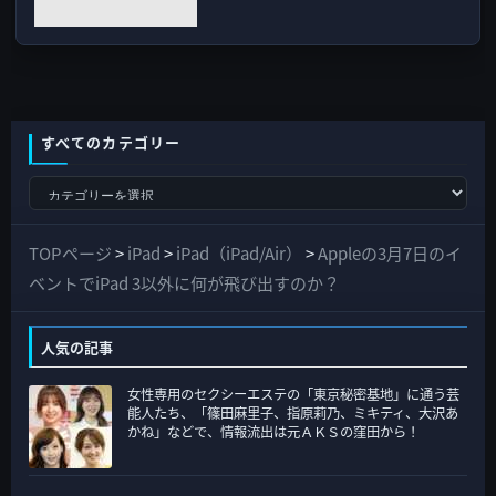
すべてのカテゴリー
す
べ
て
TOPページ
>
iPad
>
iPad（iPad/Air）
>
Appleの3月7日のイ
の
ベントでiPad 3以外に何が飛び出すのか？
カ
テ
人気の記事
ゴ
女性専用のセクシーエステの「東京秘密基地」に通う芸
リ
能人たち、「篠田麻里子、指原莉乃、ミキティ、大沢あ
ー
かね」などで、情報流出は元ＡＫＳの窪田から！