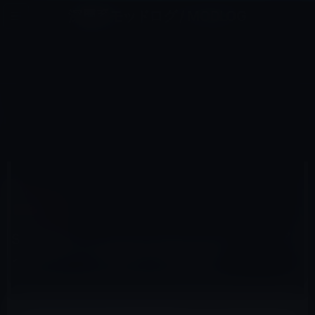
コ
ナ
深層系モッドログ / MODLOG
ン
ビ
ライフ、サイエンス、ガジェットほか、この迷宮を楽しむ人たちへ
テ
ゲ
ン
ー
IOSアプリ
ツ
シ
HOME
iOS
iOSアプリ
へ
ョ
Skypeがバージョン3.7にアップデート！ダイアルパッドのデザイン向上ほか
ス
ン
キ
に
ッ
移
プ
動
2012年2月22日
M林檎
iOSアプリ
Skypeがバージョン3.7にアップデート！ダ
イアルパッドのデザイン向上ほか