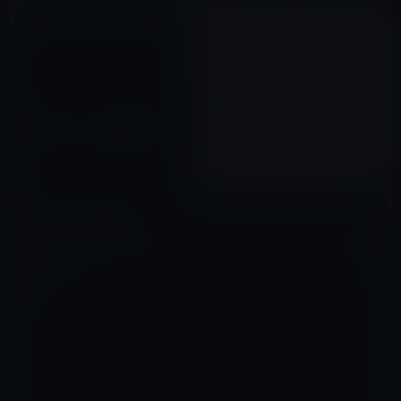
［iPhoneアプリ］無料マンガ
「本当にあった修羅場の漫画」
2012年04月18日
コメントを残す
メールアドレスが公開されることはありません。
※
が付いている欄は
必須項目です
コメント
※