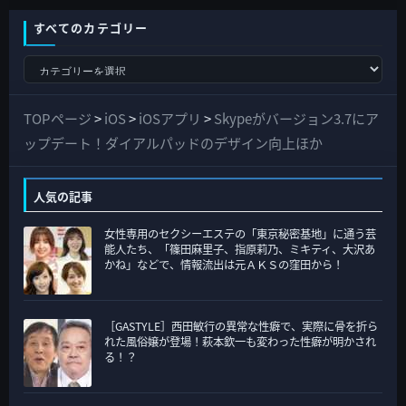
すべてのカテゴリー
す
べ
て
TOPページ
>
iOS
>
iOSアプリ
>
Skypeがバージョン3.7にア
の
ップデート！ダイアルパッドのデザイン向上ほか
カ
テ
人気の記事
ゴ
女性専用のセクシーエステの「東京秘密基地」に通う芸
リ
能人たち、「篠田麻里子、指原莉乃、ミキティ、大沢あ
ー
かね」などで、情報流出は元ＡＫＳの窪田から！
［GASTYLE］西田敏行の異常な性癖で、実際に骨を折ら
れた風俗嬢が登場！萩本欽一も変わった性癖が明かされ
る！？