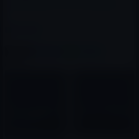
Google EarthがバージョンアップしてiPadに対応。
カテゴリー
iOSアプリ
この記事をシェア
X(Twitter)
Facebook
LINE
B!はてブ
関連記事
【iPadアプリ】Jot!はアイデア
【iPhone App】萌え系のオー
シートにもメモ帳にも使えるシ
ディオブック・アプリ「朗読少
ンプルなアプリです。
女」
2010年09月17日
2012年01月31日