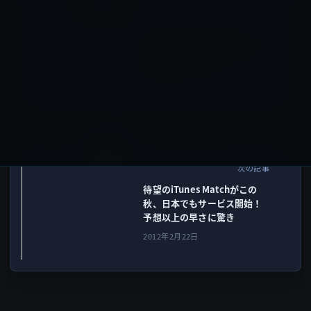
iOSアプリ
前の記事
不人気のTwitter標準アプリが
Ver.4.1にアップデート！少し
は良くなったかな？
2012年2月22日
iCloud
次の記事
待望のiTunes Matchがこの
秋、日本でもサービス開始！
予想以上の早さに驚き
2012年2月22日