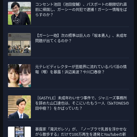
コンセント池田（池田俊輔）、パスポートの期限切れ直
前に帰国し、ガーシーの共犯で逮捕！ガーシー情報をば
らすのか？
【ガーシー砲】次の照準は巨人の「坂本勇人」、未成年
問題が出てくるのか？
元テレビディレクターが芸能界に流れているパパ活の情
報（噂）を暴露！浜辺美波？や川口春奈？
［GASTYLE］未成年わいせつ事件で、ジャニーズ事務所
を辞めた山口達也は、そこにいたもう一人（SixTONESの
田中樹？）をかばっていた？
暴露家「滝沢ガレソ」が、『ノーブラで乳首を浮かせな
がら散歩する』だけで100万再生を連発とYouTubeの新