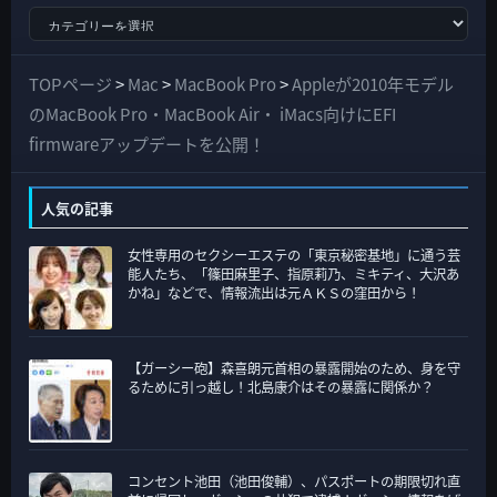
す
べ
て
TOPページ
>
Mac
>
MacBook Pro
>
Appleが2010年モデル
の
のMacBook Pro・MacBook Air・ iMacs向けにEFI
カ
firmwareアップデートを公開！
テ
ゴ
人気の記事
リ
女性専用のセクシーエステの「東京秘密基地」に通う芸
ー
能人たち、「篠田麻里子、指原莉乃、ミキティ、大沢あ
かね」などで、情報流出は元ＡＫＳの窪田から！
【ガーシー砲】森喜朗元首相の暴露開始のため、身を守
るために引っ越し！北島康介はその暴露に関係か？
コンセント池田（池田俊輔）、パスポートの期限切れ直