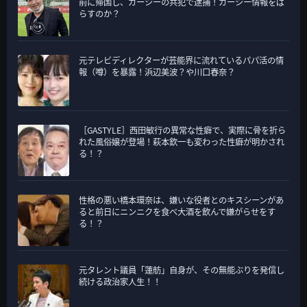
前に帰国し、ガーシーの共犯で逮捕！ガーシー情報をば
らすのか？
元テレビディレクターが芸能界に流れているパパ活の情
報（噂）を暴露！浜辺美波？や川口春奈？
［GASTYLE］西田敏行の異常な性癖で、実際に骨を折ら
れた風俗嬢が登場！萩本欽一も変わった性癖が明かされ
る！？
性格の悪い橋本環奈は、嫌いな役者とのキスシーンがあ
ると前日にニンニクを食べ大酒を飲んで嫌がらせをす
る！？
元タレント議員「蓮舫」自身が、その無能ぶりを発信し
続ける政治家人生！！