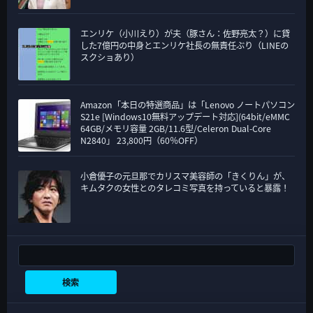
エンリケ（小川えり）が夫（豚さん：佐野亮太？）に貸
した7億円の中身とエンリケ社長の無責任ぶり（LINEの
スクショあり）
Amazon「本日の特選商品」は「Lenovo ノートパソコン
S21e [Windows10無料アップデート対応](64bit/eMMC
64GB/メモリ容量 2GB/11.6型/Celeron Dual-Core
N2840」 23,800円（60％OFF）
小倉優子の元旦那でカリスマ美容師の「きくりん」が、
キムタクの女性とのタレコミ写真を持っていると暴露！
検索
検索