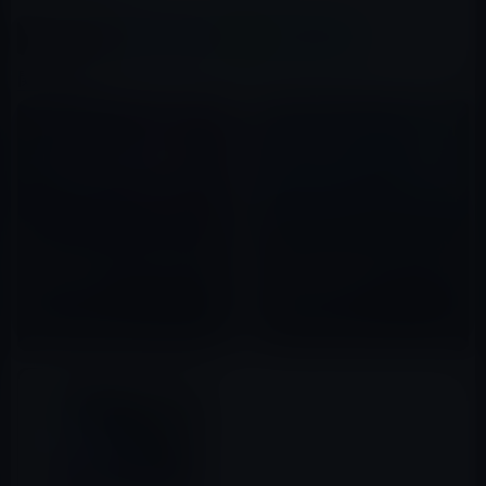
X(Twitter)
Facebook
LINE
B!はてブ
関連記事
macOS Sierra 10.12.4 betaの
Appleの14 インチおよび16イン
コード内に次期MacBook Proの
チ MacBook Proモデルの次の
記述が見つかる！
ステップは？
2017年02月08日
2022年08月07日