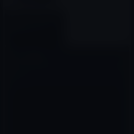
Apple、ミニLEDディスプレイ
を搭載したハイエンドの12.9イ
ンチiPad Proと16インチ
MacBook Proの発売を計画！
2019年12月03日
コメントを残す
メールアドレスが公開されることはありません。
※
が付いている欄は
必須項目です
コメント
※