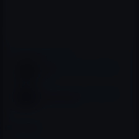
インターネット接続でのLionのリカバリを可能にしま
す。
📖 あわせて読みたい記事
Apple純正アプリのTouch Bar（画像）はこ
んな感じ
ガーマン氏：新しい13インチMacBook Pro
は発売が遅れる可能性
カテゴリー
MacBook Pro
この記事をシェア