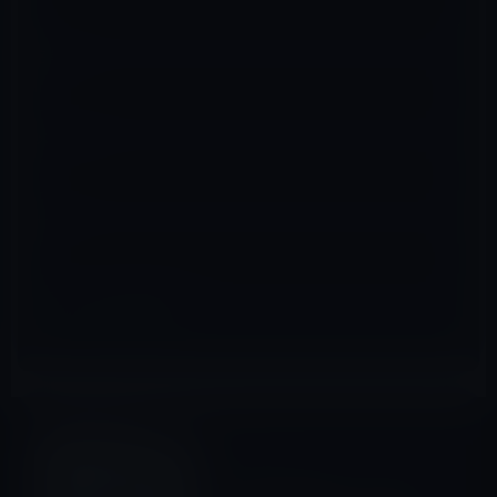
名前
※
メール
※
サイト
マック
前の記事