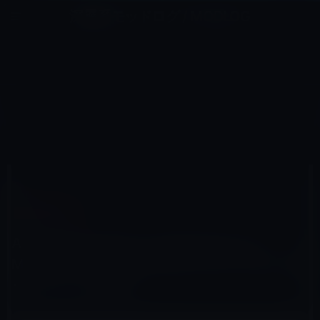
コ
ナ
深層系モッドログ / MODLOG
ン
ビ
ライフ、サイエンス、ガジェットほか、この迷宮を楽しむ人たちへ
テ
ゲ
ン
ー
MACBOOK PRO
ツ
シ
HOME
Mac
MacBook Pro
へ
ョ
Appleが2010年モデルのMacBook Pro・MacBook Air・ iMacs向けにEFI firmwareアップデートを公開！
ス
ン
キ
に
ッ
移
プ
動
2012年2月8日
M林檎
MacBook Pro
Appleが2010年モデルのMacBook Pro・
MacBook Air・ iMacs向けにEFI firmwareア
ップデートを公開！