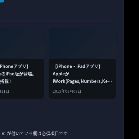
iPhoneアプリ】
【iPhone・iPadアプリ】
okのiPad版が登場。
Appleが
yも搭載！
iWork(Pages,Numbers,Key
note）、iMovie、iTunes U、
月11日
2012年03月08日
iBooksなどを一気にアップデ
ート！
。
※
が付いている欄は必須項目です