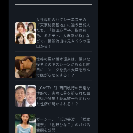
女性専用のセクシーエステの
「東京秘密基地」に通う芸能人
たち、「篠田麻里子、指原莉
乃、ミキティ、大沢あかね」な
どで、情報流出は元ＡＫＳの窪
田から！
性格の悪い橋本環奈は、嫌いな
役者とのキスシーンがあると前
日にニンニクを食べ大酒を飲ん
で嫌がらせをする！？
［GASTYLE］西田敏行の異常な
性癖で、実際に骨を折られた風
俗嬢が登場！萩本欽一も変わっ
た性癖が明かされる！？
ガーシー、「浜辺美波」「橋本
環奈」「佐野ひなこ」のパパ活
金額を公開