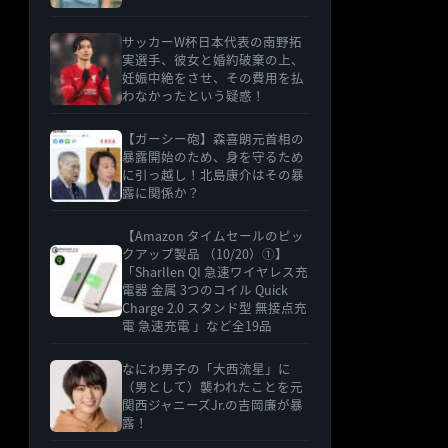
サッカーW杯日本代表の南野拓
実選手、彼女と婚約破棄の上、
妊娠中絶をさせ、その費用を払
わなかったという疑惑！
【ガーシー砲】森喜朗元首相の
暴露開始のため、身を守るため
に引っ越し！北島康介はその暴
露に関係か？
【Amazon タイムセールのピッ
クアップ製品 （10/20）①】
「Sharllen QI 急速ワイヤレス充
電器 金属 3つのコイル Quick
Charge 2.0 スタンド型 無接点充
電 急速充電 」など全19品
なにわ男子の「大西流星」に
（男として）襲われたことを元
関西ジャニーズJr.の吉岡廉が暴
露！