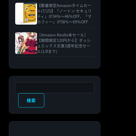
【数量限定Amazonタイムセー
ル(7/15)】「ノートン セキュリ
ティ」が34％〜46％OFF、「マ
カフィー」が58％〜69％OFF
［Amazon Kindle本セール］
【期間限定120円から】ダッシ
ュエックス文庫3週年記念セー
ル(1/8まで)
検索
検索