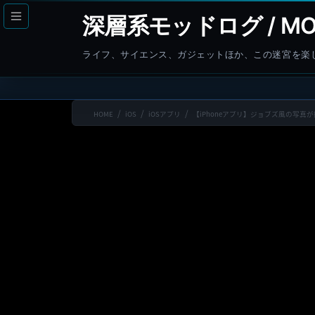
コ
ナ
深層系モッドログ / MO
ン
ビ
テ
ゲ
ライフ、サイエンス、ガジェットほか、この迷宮を楽
ン
ー
ツ
シ
へ
ョ
HOME
iOS
iOSアプリ
【iPhoneアプリ】ジョブズ風の写真
ス
ン
キ
に
ッ
移
プ
動