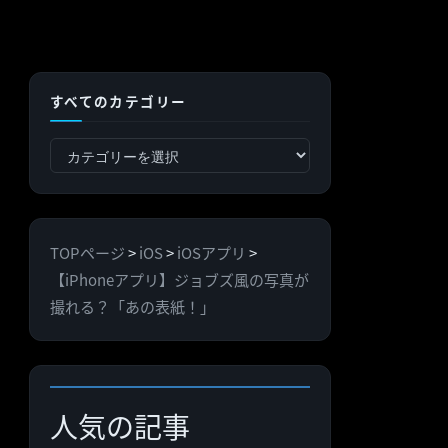
すべてのカテゴリー
す
べ
て
の
TOPページ
>
iOS
>
iOSアプリ
>
カ
【iPhoneアプリ】ジョブズ風の写真が
テ
撮れる？「あの表紙！」
ゴ
リ
ー
人気の記事