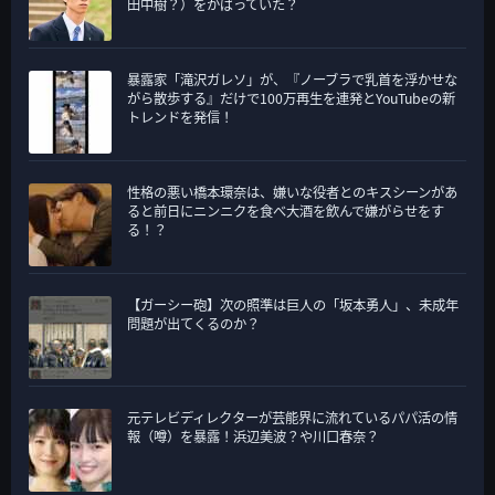
田中樹？）をかばっていた？
暴露家「滝沢ガレソ」が、『ノーブラで乳首を浮かせな
がら散歩する』だけで100万再生を連発とYouTubeの新
トレンドを発信！
性格の悪い橋本環奈は、嫌いな役者とのキスシーンがあ
ると前日にニンニクを食べ大酒を飲んで嫌がらせをす
る！？
【ガーシー砲】次の照準は巨人の「坂本勇人」、未成年
問題が出てくるのか？
元テレビディレクターが芸能界に流れているパパ活の情
報（噂）を暴露！浜辺美波？や川口春奈？