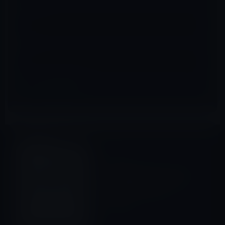
メール
※
サイト
iOSアプリ
前の記事
【iPhoneアプリ】ゆっくりと
流れる時間を楽しみたい方に
「くらしのこよみ for
iPhone」
2011年12月21日