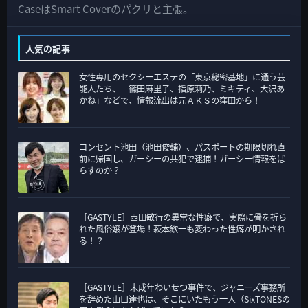
の
CaseはSmart Coverのパクリと主張。
カ
テ
人気の記事
ゴ
女性専用のセクシーエステの「東京秘密基地」に通う芸
リ
能人たち、「篠田麻里子、指原莉乃、ミキティ、大沢あ
ー
かね」などで、情報流出は元ＡＫＳの窪田から！
コンセント池田（池田俊輔）、パスポートの期限切れ直
前に帰国し、ガーシーの共犯で逮捕！ガーシー情報をば
らすのか？
［GASTYLE］西田敏行の異常な性癖で、実際に骨を折ら
れた風俗嬢が登場！萩本欽一も変わった性癖が明かされ
る！？
［GASTYLE］未成年わいせつ事件で、ジャニーズ事務所
を辞めた山口達也は、そこにいたもう一人（SixTONESの