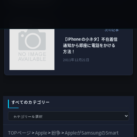
iOSデバイス
次の記事
【iPhoneの小ネタ】不在着信
通知から即座に電話をかける
方法！
2011年12月21日
すべてのカテゴリー
す
べ
て
TOPページ
>
Apple
>
紛争
>
AppleがSamsungのSmart