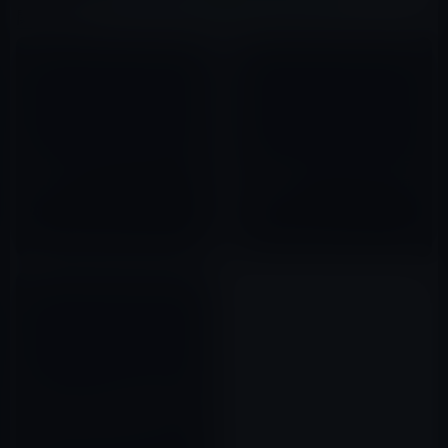
関連記事
Apple、今度はSiriが訴えられる
Facebook、iPhoneのエンジニ
（中国）！
アを雇用しスマートフォンを開
発中！？
2012年07月06日
2012年05月28日
iBooks Authorの使用許諾契約
書が奇妙。法令違反？ でも人々
はAppleが怖いから従うのか。