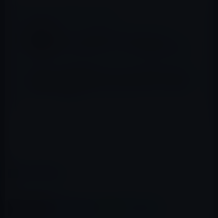
📖 あわせて読みたい記事
Apple、特許紛争中のQualcommの
「Snapdragon」チップを特許侵害で提訴！
韓国の規制当局、iPhone X発売前日にApple
を強制捜査！販売が好調なAppleへの妨害行
為か？？
ここまでコピーする根性に脱帽ですm(__)m
→9 to 5 Mac
カテゴリー
紛争
この記事をシェア
X(Twitter)
Facebook
LINE
B!はてブ