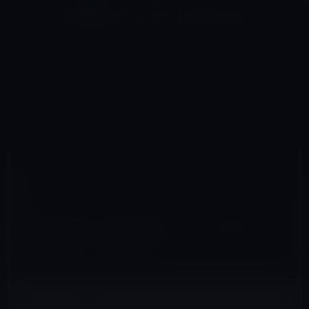
コ
ナ
深層系モッドログ / MODLOG
ン
ビ
ライフ、サイエンス、ガジェットほか、この迷宮を楽しむ人たちへ
テ
ゲ
ン
ー
紛争
ツ
シ
HOME
Apple
紛争
AppleがSamsungのSmart CaseはSmart Coverのパクリと主張。
へ
ョ
ス
ン
キ
に
ッ
移
プ
動
2011年12月21日
M林檎
紛争
AppleがSamsungのSmart CaseはSmart
Coverのパクリと主張。