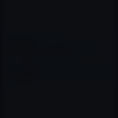
します。「タイマーを追加」画面で設定時間や「ラベル
（名前）」、タイマー終了時の「サウンド」を設定しま
す。
📖 あわせて読みたい記事
Apple、「GarageBand for iOSバージョン
2.3.6」を公開（アプデート）！
任天堂、本日（10月29日）スマホゲームを発
表！
設定後、タイマーの開始は「開始」ボタンをタップする