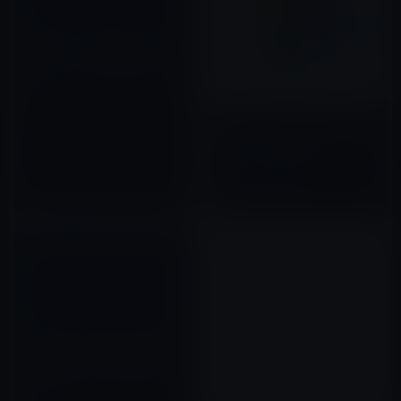
［iPhone・iPadアプリ］おけ
持ちになることを目的にすると
失敗する？「お金のIQ お金の
EQ」
2012年04月27日
Google、「Google フォト」を
バージョン 2.14.0にアップデー
ト！AirPlayに対応
2017年04月25日
【iPad・iPhoneアプリ】幼い
頃の憧憬？「星空のある風景写
真集ー眠りたくない夜がある
ー」