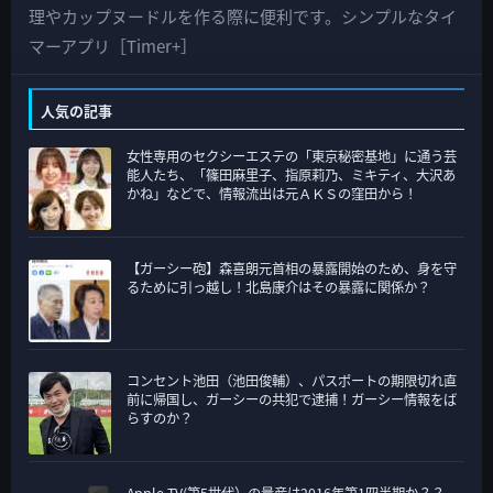
の
理やカップヌードルを作る際に便利です。シンプルなタイ
カ
マーアプリ［Timer+］
テ
ゴ
人気の記事
リ
女性専用のセクシーエステの「東京秘密基地」に通う芸
ー
能人たち、「篠田麻里子、指原莉乃、ミキティ、大沢あ
かね」などで、情報流出は元ＡＫＳの窪田から！
【ガーシー砲】森喜朗元首相の暴露開始のため、身を守
るために引っ越し！北島康介はその暴露に関係か？
コンセント池田（池田俊輔）、パスポートの期限切れ直
前に帰国し、ガーシーの共犯で逮捕！ガーシー情報をば
らすのか？
Apple TV(第5世代）の量産は2016年第1四半期か？？