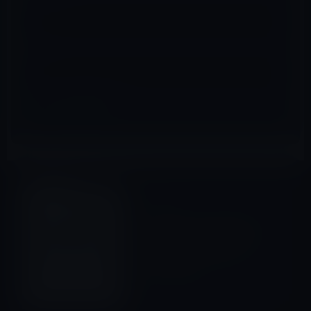
サイト
iOSアプリ
前の記事
【iPadアプリ】ほんわかムー
ドで楽しむ癒やし系クリスマ
スサウンド［Christmas
Sound Shelf］
2011年12月5日