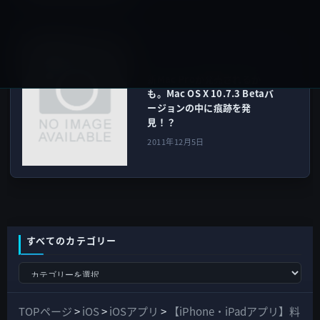
Macアプリ
次の記事
新Mac Proが発売されるか
も。Mac OS X 10.7.3 Betaバ
ージョンの中に痕跡を発
見！？
2011年12月5日
すべてのカテゴリー
す
べ
て
TOPページ
>
iOS
>
iOSアプリ
>
【iPhone・iPadアプリ】料