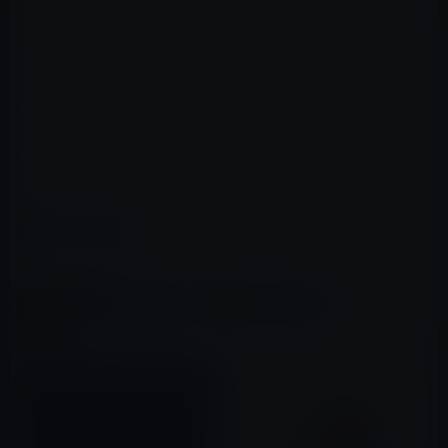
だけです。もちろん初期画面（タイマー画面）から「カ
ップヌードル」などを選択して開始することも可能で
す。
このアプリの価格は無料です。
App Store → Timer+
カテゴリー
iOSアプリ
この記事をシェア
X(Twitter)
Facebook
LINE
B!はてブ
関連記事