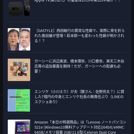
［GASTYLE］西田敏行の異常な性癖で、実際に骨を折ら
れた風俗嬢が登場！萩本欽一も変わった性癖が明かされ
る！？
ガーシーに浜辺美波、橋本環奈、川口春奈、楽天三木谷
氏等の追加暴露を期待！だが、ガーシーへの配慮も必
要！
エンリケ（小川えり）が夫（豚さん：佐野亮太？）に貸
した7億円の中身とエンリケ社長の無責任ぶり（LINEの
スクショあり）
Amazon「本日の特選商品」は「Lenovo ノートパソコン
S21e [Windows10無料アップデート対応](64bit/eMMC
64GB/メモリ容量 2GB/11.6型/Celeron Dual-Core