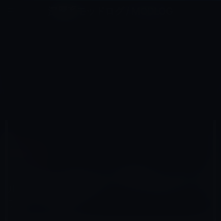
コ
ナ
深層系モッドログ / MODLOG
ン
ビ
ライフ、サイエンス、ガジェットほか、この迷宮を楽しむ人たちへ
テ
ゲ
ン
ー
IOSアプリ
ツ
シ
HOME
iOS
iOSアプリ
へ
ョ
【iPhone・iPadアプリ】料理やカップヌードルを作る際に便利です。シンプルなタイマーアプリ
［Timer+］
ス
ン
キ
に
ッ
移
プ
動
2011年12月5日
M林檎
iOSアプリ
【iPhone・iPadアプリ】料理やカップヌード
ルを作る際に便利です。シンプルなタイマー
アプリ［Timer+］