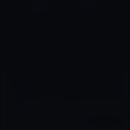
コ
ナ
深層系モッドログ / MODLOG
ン
ビ
ライフ、サイエンス、ガジェットほか、この迷宮を楽しむ人たちへ
テ
ゲ
ン
ー
その他のIPHONE
ツ
シ
HOME
iPhone
その他のiPhone
へ
ョ
【トンデモ？記事紹介】「au iPhone4S(アイフォン4S)MNP(新規) 毎月221円で持つ方法 維持費及び価
格」本当に得なの？
ス
ン
キ
に
ッ
移
プ
動
2011年11月20日
M林檎
その他のiPhone
【トンデモ？記事紹介】「au iPhone4S(アイ
フォン4S)MNP(新規) 毎月221円で持つ方法
維持費及び価格」本当に得なの？