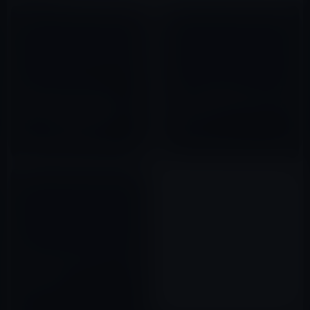
【iPhone 4S】auか？
iPhone 4 発売おめでとうござい
SoftBankか？ それが問題だ。
ます。今年はiPadに続きおめで
［データ通信速度規制は
た続きです。
SoftBankがきつい？］
2011年10月09日
2010年06月24日
Apple、iPhoneにキューブガラ
スを使用したかったが、コスト
面から断念
2012年08月03日