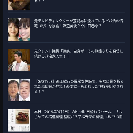
る！？
元テレビディレクターが芸能界に流れているパパ活の情
報（噂）を暴露！浜辺美波？や川口春奈？
元タレント議員「蓮舫」自身が、その無能ぶりを発信し
続ける政治家人生！！
［GASTYLE］西田敏行の異常な性癖で、実際に骨を折ら
れた風俗嬢が登場！萩本欽一も変わった性癖が明かされ
る！？
本日（2019年9月2日）のKindle日替わりセール、「は
じめての精進料理 基礎から学ぶ野菜の料理」ほか計3冊