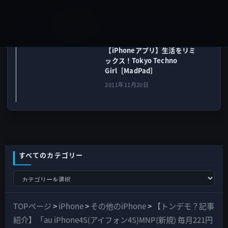
iOSアプリ
次の記事
【iPhoneアプリ】生活をリミ
ックス！Tokyo Techno
Girl［MadPad］
2011年11月20日
すべてのカテゴリー
す
べ
て
TOPページ
>
iPhone
>
その他のiPhone
>
【トンデモ？記事
の
紹介】「au iPhone4S(アイフォン4S)MNP(新規) 毎月221円