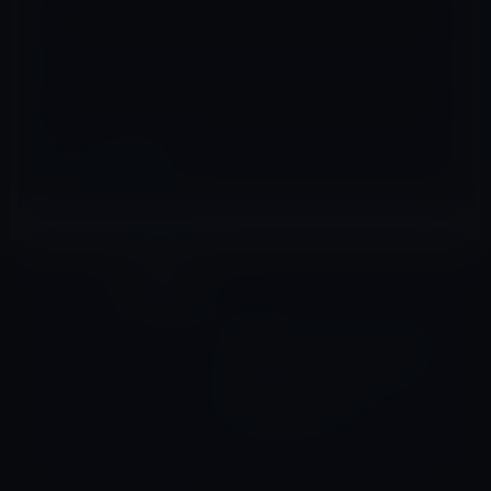
サイト
iOSアプリ
前の記事
【iPhone・iPadアプリ】外国
人写真家が中心となって撮影
した美しき、良き日本
[Fotopedia 日本]
2011年11月20日