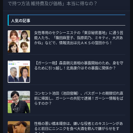
カ
で持つ方法 維持費及び価格」本当に得なの？
テ
ゴ
人気の記事
リ
女性専用のセクシーエステの「東京秘密基地」に通う芸
ー
能人たち、「篠田麻里子、指原莉乃、ミキティ、大沢あ
かね」などで、情報流出は元ＡＫＳの窪田から！
【ガーシー砲】森喜朗元首相の暴露開始のため、身を守
るために引っ越し！北島康介はその暴露に関係か？
コンセント池田（池田俊輔）、パスポートの期限切れ直
前に帰国し、ガーシーの共犯で逮捕！ガーシー情報をば
らすのか？
性格の悪い橋本環奈は、嫌いな役者とのキスシーンがあ
ると前日にニンニクを食べ大酒を飲んで嫌がらせをす