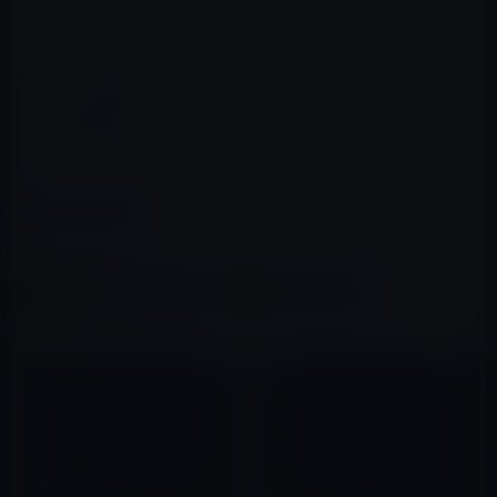
日本電気 FDドライブ PC-VP-BU28
posted with
amazlet
at 11.07.31
NEC
売り上げランキング: 1205
Amazon.co.jp で詳細を見る
カテゴリー
Mac用
この記事をシェア
X(Twitter)
Facebook
LINE
B!はてブ
関連記事
バッファローとNTTBPが共同開
【Apple新着アイテム】無線