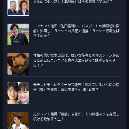
るために引っ越し！北島康介はその暴露に関係か？
コンセント池田（池田俊輔）、パスポートの期限切れ直
前に帰国し、ガーシーの共犯で逮捕！ガーシー情報をば
らすのか？
性格の悪い橋本環奈は、嫌いな役者とのキスシーンがあ
ると前日にニンニクを食べ大酒を飲んで嫌がらせをす
る！？
元テレビディレクターが芸能界に流れているパパ活の情
報（噂）を暴露！浜辺美波？や川口春奈？
元タレント議員「蓮舫」自身が、その無能ぶりを発信し
続ける政治家人生！！