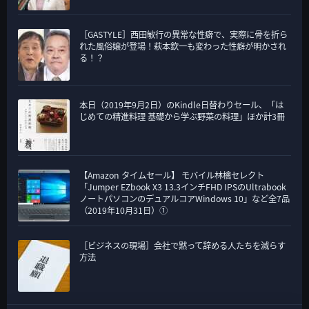
［GASTYLE］西田敏行の異常な性癖で、実際に骨を折ら
れた風俗嬢が登場！萩本欽一も変わった性癖が明かされ
る！？
本日（2019年9月2日）のKindle日替わりセール、「は
じめての精進料理 基礎から学ぶ野菜の料理」ほか計3冊
【Amazon タイムセール】 モバイル林檎セレクト
「Jumper EZbook X3 13.3インチFHD IPSのUltrabook
ノートパソコンのデュアルコアWindows 10」など全7品
（2019年10月31日）①
［ビジネスの現場］会社で黙って辞める人たちを減らす
方法