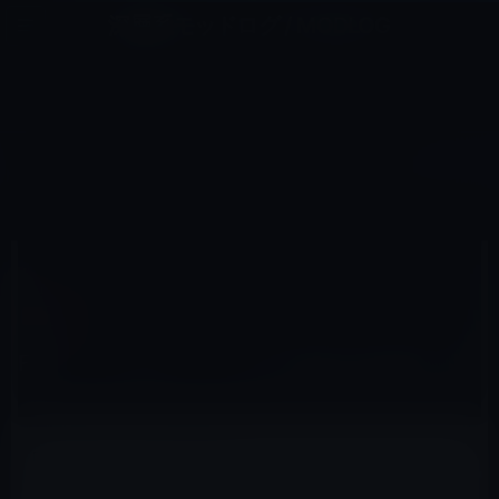
コ
ナ
深層系モッドログ / MODLOG
ン
ビ
ライフ、サイエンス、ガジェットほか、この迷宮を楽しむ人たちへ
テ
ゲ
ン
ー
MAC用
ツ
シ
HOME
アクセサリなど
Mac用
FDドライブがショップから消える日が近い!?
へ
ョ
ス
ン
キ
に
ッ
移
プ
動
2011年7月31日
M林檎
Mac用
FDドライブがショップから消える日が近い!?