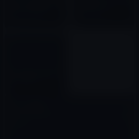
発したモバイル無線LANルータ
LAN対応インクジェットプリン
ーはPersonal Wireless
タ「Epson PX-204 」
Router(パーソナル・ワイヤレ
2010年05月18日
2012年02月09日
ス・ルーター）の進化系？
ポータブルWiFiって2年の縛り
だと本体価格が安いですね。
2010年09月05日
コメントを残す
メールアドレスが公開されることはありません。
※
が付いている欄は
必須項目です
コメント
※