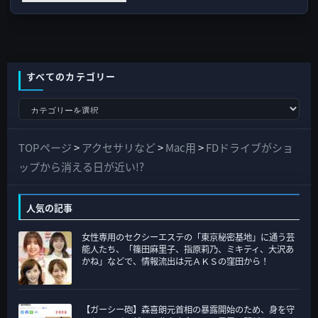
すべてのカテゴリー
す
べ
て
TOPページ
>
アクセサリなど
>
Mac用
>
FDドライブがショ
の
ップから消える日が近い!?
カ
テ
人気の記事
ゴ
女性専用のセクシーエステの「東京秘密基地」に通う芸
リ
能人たち、「篠田麻里子、指原莉乃、ミキティ、大沢あ
ー
かね」などで、情報流出は元ＡＫＳの窪田から！
【ガーシー砲】森喜朗元首相の暴露開始のため、身を守