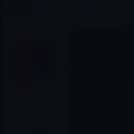
X(Twitter)
Facebook
LINE
B!はてブ
関連記事
【iPhone・iPad2アプリ】「録
画ボタン」で動画撮影チャンス
を逃すな！
2011年09月19日