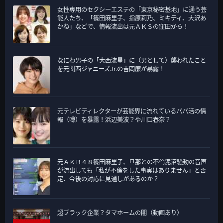
女性専用のセクシーエステの「東京秘密基地」に通う芸
リ
能人たち、「篠田麻里子、指原莉乃、ミキティ、大沢あ
ー
かね」などで、情報流出は元ＡＫＳの窪田から！
なにわ男子の「大西流星」に（男として）襲われたこと
を元関西ジャニーズJr.の吉岡廉が暴露！
元テレビディレクターが芸能界に流れているパパ活の情
報（噂）を暴露！浜辺美波？や川口春奈？
元ＡＫＢ４８篠田麻里子、旦那との不倫泥沼騒動の音声
が流出しても「私が不倫をした事実はありません」と否
定、今後の対応に見通しがあるのか？
超ブラック企業？タマホームの闇（動画あり）