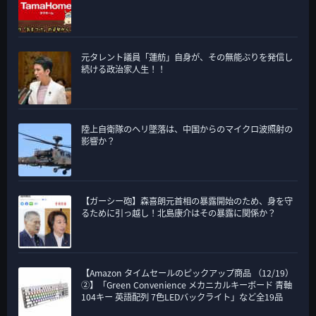
元タレント議員「蓮舫」自身が、その無能ぶりを発信し
続ける政治家人生！！
陸上自衛隊のヘリ墜落は、中国からのマイクロ波照射の
影響か？
【ガーシー砲】森喜朗元首相の暴露開始のため、身を守
るために引っ越し！北島康介はその暴露に関係か？
【Amazon タイムセールのピックアップ商品 （12/19）
②】「Green Convenience メカニカルキーボード 青軸
104キー 英語配列 7色LEDバックライト」など全19品