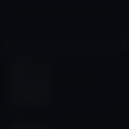
サイト
iOSアプリ
前の記事
iPhone・iPadのKindleアプ
リ(ver 2.8)からKindle Store
へのボタンが消えた！
2011年7月29日
MacBook Air