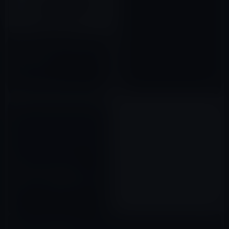
「Apple Store」アプリ内で
「let it snow」のイースターエ
ッグを発見！
2017年12月09日
【iPhone・iPadアプリ】
GoogleがGmailをVer.1.1にア
ップデート！手書き入力など新
機能搭載
2011年12月15日