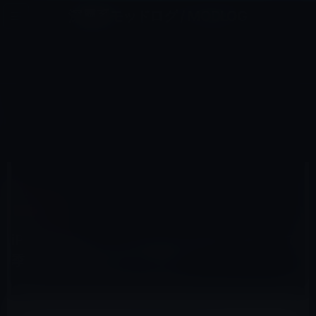
コ
ナ
深層系モッドログ / MODLOG
ン
ビ
ライフ、サイエンス、ガジェットほか、この迷宮を楽しむ人たちへ
テ
ゲ
ン
ー
IOSアプリ
ツ
シ
HOME
iOS
iOSアプリ
へ
ョ
iPadアプリ】「くらしのこよみ for iPad」で季節を感じるのもいいかも・・・
ス
ン
キ
に
ッ
移
プ
動
2011年7月29日
M林檎
iOSアプリ
iPadアプリ】「くらしのこよみ for iPad」で
季節を感じるのもいいかも・・・