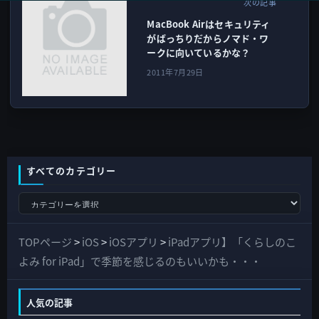
次の記事
MacBook Airはセキュリティ
がばっちりだからノマド・ワ
ークに向いているかな？
2011年7月29日
すべてのカテゴリー
す
べ
て
TOPページ
>
iOS
>
iOSアプリ
>
iPadアプリ】「くらしのこ
の
よみ for iPad」で季節を感じるのもいいかも・・・
カ
テ
人気の記事
ゴ