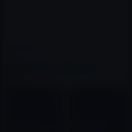
Amazonへのリンクです。↓
TUNEWEAR eggshell for iPad 2 + Smart Cover クリア
TUN-PD-000079
カテゴリー
iPad（iPad/Air）
この記事をシェア
X(Twitter)
Facebook
LINE
B!はてブ
関連記事
新しいiPad（第3世代）のベン
iPad 2のA5（CPU）はサムスン
チマーク結果！メインメモリは
製で512MBのRAM搭載！