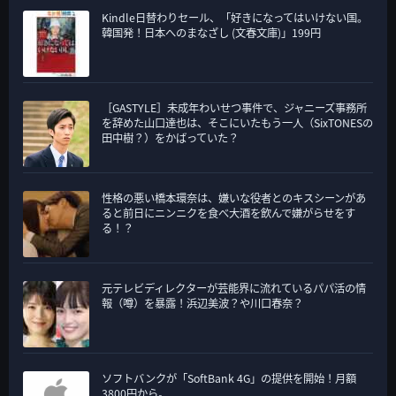
Kindle日替わりセール、「好きになってはいけない国。
韓国発！日本へのまなざし (文春文庫)」199円
［GASTYLE］未成年わいせつ事件で、ジャニーズ事務所
を辞めた山口達也は、そこにいたもう一人（SixTONESの
田中樹？）をかばっていた？
性格の悪い橋本環奈は、嫌いな役者とのキスシーンがあ
ると前日にニンニクを食べ大酒を飲んで嫌がらせをす
る！？
元テレビディレクターが芸能界に流れているパパ活の情
報（噂）を暴露！浜辺美波？や川口春奈？
ソフトバンクが「SoftBank 4G」の提供を開始！月額
3800円から。