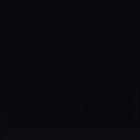
コ
ナ
深層系モッドログ / MODLOG
ン
ビ
ライフ、サイエンス、ガジェットほか、この迷宮を楽しむ人たちへ
テ
ゲ
ン
ー
IPAD（IPAD/AIR）
ツ
シ
HOME
iPad
iPad（iPad/Air）
へ
ョ
【iPad2使用レポート&雑感】「薄さと軽さ」のインパクト!? ①
ス
ン
キ
に
ッ
移
プ
動
2011年5月29日
M林檎
iPad（iPad/Air）
【iPad2使用レポート&雑感】「薄さと軽さ」
のインパクト!? ①