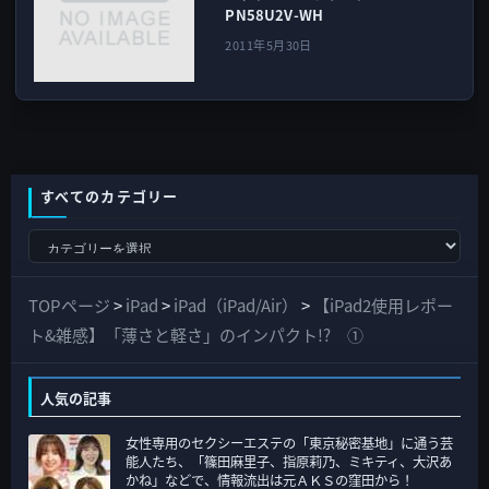
PN58U2V-WH
2011年5月30日
すべてのカテゴリー
す
べ
て
TOPページ
>
iPad
>
iPad（iPad/Air）
>
【iPad2使用レポー
の
ト&雑感】「薄さと軽さ」のインパクト!? ①
カ
テ
人気の記事
ゴ
女性専用のセクシーエステの「東京秘密基地」に通う芸
リ
能人たち、「篠田麻里子、指原莉乃、ミキティ、大沢あ
ー
かね」などで、情報流出は元ＡＫＳの窪田から！