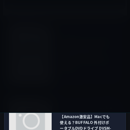
紛争
前の記事
【AppleとSamsungの泥仕合
— Round2】今度は
SAMSUNGがAppleに
iPhone4S/5・iPad3を見せろ
と要求！
2011年5月29日
Mac用
次の記事
【Amazon激安品】Macでも
使える？BUFFALO 外付けポ
ータブルDVDドライブ DVSM-