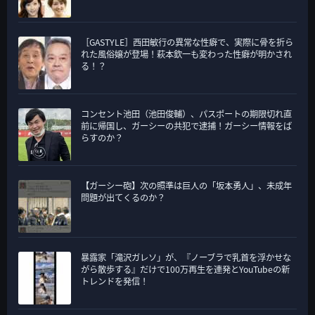
［GASTYLE］西田敏行の異常な性癖で、実際に骨を折ら
れた風俗嬢が登場！萩本欽一も変わった性癖が明かされ
る！？
コンセント池田（池田俊輔）、パスポートの期限切れ直
前に帰国し、ガーシーの共犯で逮捕！ガーシー情報をば
らすのか？
【ガーシー砲】次の照準は巨人の「坂本勇人」、未成年
問題が出てくるのか？
暴露家「滝沢ガレソ」が、『ノーブラで乳首を浮かせな
がら散歩する』だけで100万再生を連発とYouTubeの新
トレンドを発信！