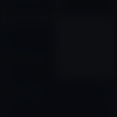
1GB、CPUは1GHzで動作。
2011年03月13日
2012年03月13日
iPad 3の価格は（iPad 2に比較
して）値上げになるかも？
16GBWi-Fiモデル44,800円
→48,800円〜49,800円
2012年02月28日
コメントを残す
メールアドレスが公開されることはありません。
※
が付いている欄は
必須項目です
コメント
※