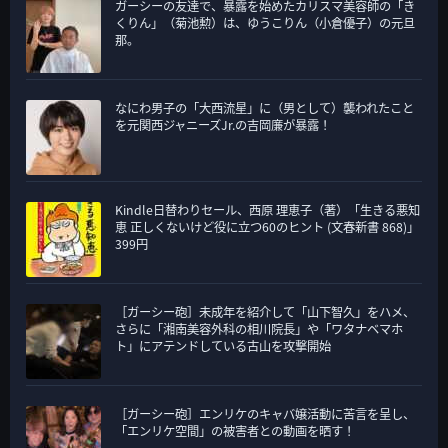
ガーシーの友達で、暴露を始めたカリスマ美容師の「き
くりん」（菊池勲）は、ゆうこりん（小倉優子）の元旦
那。
なにわ男子の「大西流星」に（男として）襲われたこと
を元関西ジャニーズJr.の吉岡廉が暴露！
Kindle日替わりセール、西原 理恵子（著）「生きる悪知
恵 正しくないけど役に立つ60のヒント (文春新書 868)」
399円
［ガーシー砲］未成年を紹介して「山下智久」をハメ、
さらに「湘南美容外科の相川院長」や「ワタナベマホ
ト」にアテンドしている古山を攻撃開始
［ガーシー砲］エンリケのキャバ嬢活動に苦言を呈し、
「エンリケ空間」の被害者との動画を晒す！