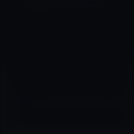
コ
ナ
深層系モッドログ / MODLOG
ン
ビ
ライフ、サイエンス、ガジェットほか、この迷宮を楽しむ人たちへ
テ
ゲ
ン
ー
IPAD用
ツ
シ
HOME
アクセサリなど
iPad用
へ
ョ
【モバイルグッズ】iPadもiPhoneもこのバッテリー一つでOK！モバイルバッテリーPES-8800
ス
ン
キ
に
ッ
移
プ
動
2011年4月16日
M林檎
iPad用
【モバイルグッズ】iPadもiPhoneもこのバッ
テリー一つでOK！モバイルバッテリーPES-
8800