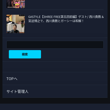
GASTYLE【3HREE FREE第五回前編】ゲスト/ 西川貴教 &
宮迫博之で、西川貴教とガーシーは和解！
検索
検索
TOPへ
サイト管理人