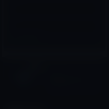
メール
※
サイト
iOS 10以前
前の記事
AppleがiOS4.3.2をリリース
2011年4月15日