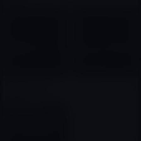
関連記事
iPad用外付けカメラは本当に発
iPad・iPhone・iPod用のプロ
売されるのでしょうか？
ジェクターCinemin Sliceはス
タイリッシュ！
2010年06月07日
2011年01月06日
「Brydge Pro+」、サードパー
ティで初のiPadOS13.4のトラッ
クパッドに対応（動画あり）