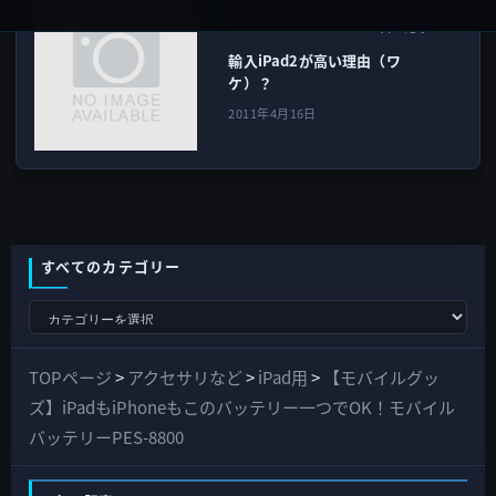
iPad（iPad/Air）
次の記事
輸入iPad2が高い理由（ワ
ケ）？
2011年4月16日
すべてのカテゴリー
す
べ
て
TOPページ
>
アクセサリなど
>
iPad用
>
【モバイルグッ
の
ズ】iPadもiPhoneもこのバッテリー一つでOK！モバイル
カ
バッテリーPES-8800
テ
ゴ