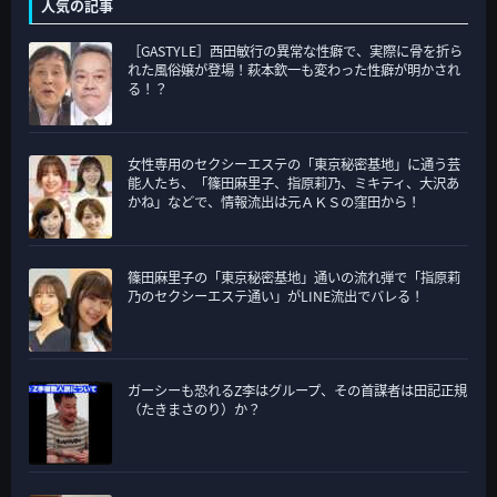
人気の記事
リ
［GASTYLE］西田敏行の異常な性癖で、実際に骨を折ら
ー
れた風俗嬢が登場！萩本欽一も変わった性癖が明かされ
る！？
女性専用のセクシーエステの「東京秘密基地」に通う芸
能人たち、「篠田麻里子、指原莉乃、ミキティ、大沢あ
かね」などで、情報流出は元ＡＫＳの窪田から！
篠田麻里子の「東京秘密基地」通いの流れ弾で「指原莉
乃のセクシーエステ通い」がLINE流出でバレる！
ガーシーも恐れるZ李はグループ、その首謀者は田記正規
（たきまさのり）か？