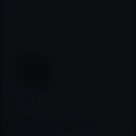
充電回数は500回です。毎日酷使するのでなければ2年程
度は使えそうです。
PES-8800 大容量モバイル外付
けバッテリー
posted with
amazlet
at 11.04.13
ムーブオン
売り上げランキング: 1222
Amazon.co.jp で詳細を見る
カテゴリー
iPad用
この記事をシェア
X(Twitter)
Facebook
LINE
B!はてブ