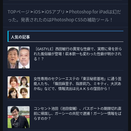
べ
て
TOPページ
>
iOS
>
iOSアプリ
>
Photoshop for iPadは幻だ
の
った。発表されたのはPhotoshop CS5の補助ツール！
カ
テ
人気の記事
ゴ
［GASTYLE］西田敏行の異常な性癖で、実際に骨を折ら
リ
れた風俗嬢が登場！萩本欽一も変わった性癖が明かされ
ー
る！？
女性専用のセクシーエステの「東京秘密基地」に通う芸
能人たち、「篠田麻里子、指原莉乃、ミキティ、大沢あ
かね」などで、情報流出は元ＡＫＳの窪田から！
コンセント池田（池田俊輔）、パスポートの期限切れ直
前に帰国し、ガーシーの共犯で逮捕！ガーシー情報をば
らすのか？