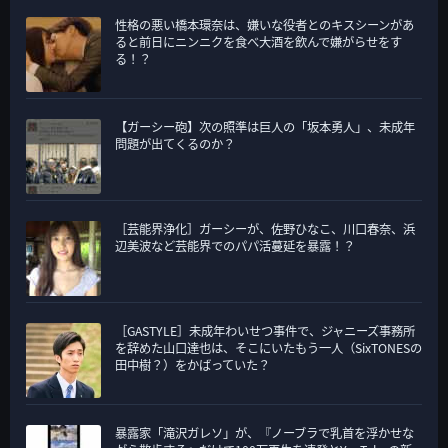
性格の悪い橋本環奈は、嫌いな役者とのキスシーンがあ
ると前日にニンニクを食べ大酒を飲んで嫌がらせをす
る！？
【ガーシー砲】次の照準は巨人の「坂本勇人」、未成年
問題が出てくるのか？
［芸能界浄化］ガーシーが、佐野ひなこ、川口春奈、浜
辺美波など芸能界でのパパ活蔓延を暴露！？
［GASTYLE］未成年わいせつ事件で、ジャニーズ事務所
を辞めた山口達也は、そこにいたもう一人（SixTONESの
田中樹？）をかばっていた？
暴露家「滝沢ガレソ」が、『ノーブラで乳首を浮かせな