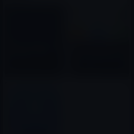
［iOSアプリ］Apple、iTunes
Uをバージョン1.2にアップデー
Apple、「iWork for Mac」
ト！視聴中のメモが可能に
「iWork for iOS」をアップデー
ト！テキストスタイルやApple
2012年07月26日
Pencil関係の新機能
2019年06月26日