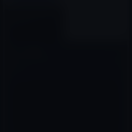
Apple、WWDC 2022を前に
「Apple Developer」アプリを
アップデート！
2022年05月27日
コメントを残す
メールアドレスが公開されることはありません。
※
が付いている欄は
必須項目です
コメント
※