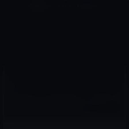
コ
ナ
深層系モッドログ / MODLOG
ン
ビ
ライフ、サイエンス、ガジェットほか、この迷宮を楽しむ人たちへ
テ
ゲ
ン
ー
IOSアプリ
ツ
シ
HOME
iOS
iOSアプリ
へ
ョ
Photoshop for iPadは幻だった。発表されたのはPhotoshop CS5の補助ツール！
ス
ン
キ
に
ッ
移
プ
動
2011年4月12日
M林檎
iOSアプリ
Photoshop for iPadは幻だった。発表された
のはPhotoshop CS5の補助ツール！