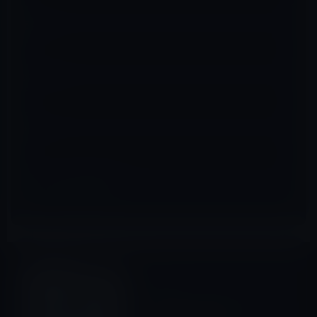
名前
※
メール
※
サイト
iOSアプリ
前の記事
【iPhone・iPadアプリ】「カ