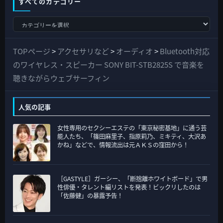
すべてのカテゴリー
す
べ
て
TOPページ
>
アクセサリなど
>
オーディオ
>
Bluetooth対応
の
のワイヤレス・スピーカー SONY BIT-STB2825S で音楽を
カ
聴きながらウェブサーフィン
テ
ゴ
人気の記事
リ
女性専用のセクシーエステの「東京秘密基地」に通う芸
ー
能人たち、「篠田麻里子、指原莉乃、ミキティ、大沢あ
かね」などで、情報流出は元ＡＫＳの窪田から！
［GASTYLE］ガーシー、「断捨離ホワイトボード」で男
性俳優・タレント編リストを発表！ビックリしたのは
「佐藤健」の暴露予告！