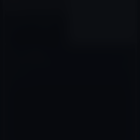
iPhone 7向けの「Lightning
EarPods」（リーク画像）
2016年07月14日
コメントを残す
メールアドレスが公開されることはありません。
※
が付いている欄は
必須項目です
コメント
※