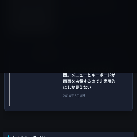
時代を超える言葉」は仕事に
人生に鋭い示唆を与えてくれ
る。
2010年8月7日
iOSアプリ
次の記事
iPhoneでPagesを動かす動
画。メニューとキーボードが
画面を占領するので非実用的
にしか見えない
2010年8月8日