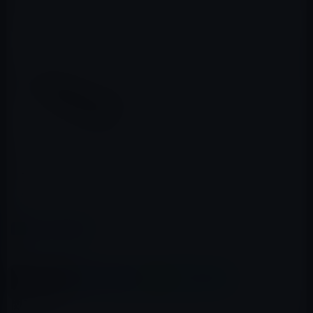
先に持って行くなど軽く使いたい人にはピッタリです。
Wireless Speaker BIT-STB2825S
シルバー Bluetoothポータブ
ル・ステレオ・スピーカー
A2DP・AVRCP・HFP・HSP・
ワンセグ音声SCMS-T・ソニ
ー"NW-A820シリーズ"対応
posted with
amazlet
at 10.08.08
リテールコム
売り上げランキング: 9856
Amazon.co.jp で詳細を見る
カテゴリー
オーディオ
この記事をシェア
X(Twitter)
Facebook
LINE
B!はてブ
関連記事