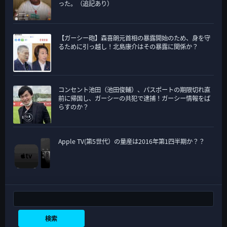
った。（追記あり）
【ガーシー砲】森喜朗元首相の暴露開始のため、身を守
るために引っ越し！北島康介はその暴露に関係か？
コンセント池田（池田俊輔）、パスポートの期限切れ直
前に帰国し、ガーシーの共犯で逮捕！ガーシー情報をば
らすのか？
Apple TV(第5世代）の量産は2016年第1四半期か？？
検索
検索