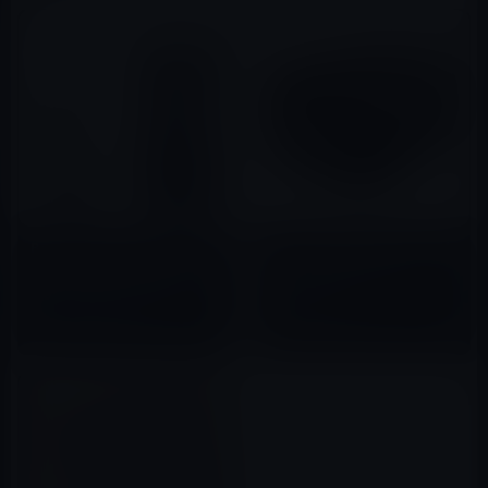
Bose（ボーズ）が、部屋で楽し
Bluetooth対応ワイヤレススピ
く使えるBluetoothスピーカー
ーカー「Logicool Mini
「SoundLink Revolve」を発
Boombox」
売！
2017年04月27日
2012年05月30日