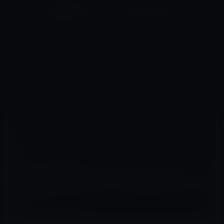
コ
ナ
深層系モッドログ / MODLOG
ン
ビ
ライフ、サイエンス、ガジェットほか、この迷宮を楽しむ人たちへ
テ
ゲ
ン
ー
オーディオ
ツ
シ
HOME
アクセサリなど
オーディオ
へ
ョ
Bluetooth対応のワイヤレス・スピーカー SONY BIT-STB2825S で音楽を聴きながらウェブサーフィン
ス
ン
キ
に
ッ
移
プ
動
2010年8月8日
M林檎
オーディオ
Bluetooth対応のワイヤレス・スピーカー
SONY BIT-STB2825S で音楽を聴きながらウ
ェブサーフィン