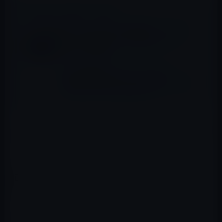
📖 あわせて読みたい記事
パイオニア、Lightning接続のノイズキャン
セリング搭載イヤフォンの新ブランド
「RAYZ」を発表！
Boseが新発売するイヤホン「Bose
SoundTrue Ultra in-ear headphone」はシ
ンプルでコンパクトなデザイン
丸いので置く場所によっては転がってしまいますが、デザ
イン重視のスピーカーなのでその辺りは我慢です。
それとこのクラスのスピーカーに低音を求めるのは少し
酷です。本格的に聞きたいならばもっと上位のクラスを
買い求めたほうがいいと思います。
ソファに寝転がってちょっとした時に聞きたいとか、旅