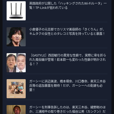
英国政府が公開した「ハッキングされたWi-Fiルータ」一
覧！TP-Linkが狙われている
小倉優子の元旦那でカリスマ美容師の「きくりん」が、
キムタクの女性とのタレコミ写真を持っていると暴露！
［GASTYLE］西田敏行の異常な性癖で、実際に骨を折ら
れた風俗嬢が登場！萩本欽一も変わった性癖が明かされ
る！？
ガーシーに浜辺美波、橋本環奈、川口春奈、楽天三木谷
氏等の追加暴露を期待！だが、ガーシーへの配慮も必
要！
ガーシーを刑事告訴したのは、楽天三木谷、綾野剛のほ
か、三浦翔平の取り巻きだった福谷公男（カンクン）だ