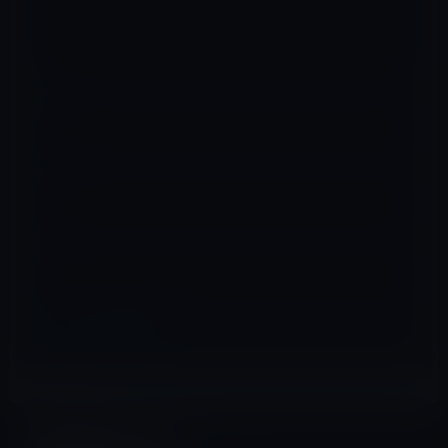
名前
※
メール
※
サイト
iOSアプリ