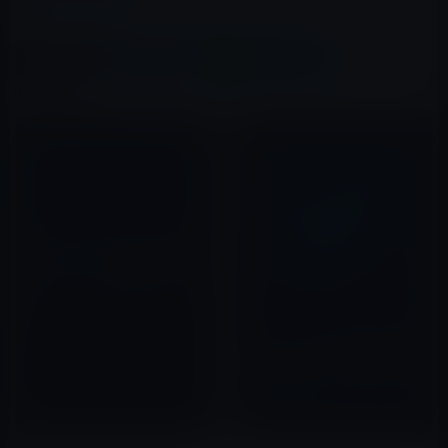
この記事をシェア
X(Twitter)
Facebook
LINE
B!はてブ
関連記事
iPad・iPhoneのLTEチップサポ
ートがスマートフォン市場を刺
激！ただし、周波数帯の違いに
より国際ローミングが困難な状
2012年03月12日
況
イーロン・マスク氏は、Apple
やGoogleのアプリ審査基準を知
らずに自身の思う「言論の自
由」をTwitterアプリで実現し
2022年11月29日
ようとした大バカ者か？