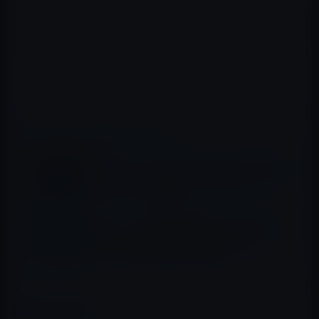
Vistaのようとだ自虐的に皮肉った。そして、Windowsフ
ォンならば、こんなことにはならないとアピール。
秋には新しいスマートフォンのOSがデビューするとのこ
と。
9 to 5 Mac
📖 あわせて読みたい記事
ソフトバンク、「Pokémon GO Plus」を購
入するとデジタルクーポン500円分プレゼン
トキャンペーンを開始
イーロン・マスク氏が正式にTwitterのCEO
に就任し、会社の幹部を解雇する！今後、
Twitterが変わるのかが関心の的！
カテゴリー
IT総合