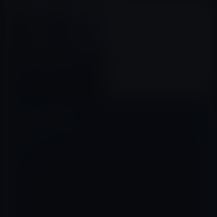
この価格じゃ、今年はiPhone
18シリーズを買えない！
2026年06月18日
コメントを残す
メールアドレスが公開されることはありません。
※
が付いている欄は
必須項目です
コメント
※