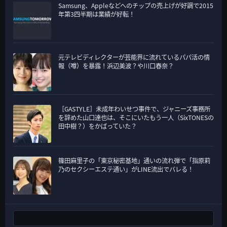
Samsung、Appleなどへのチップの売上げが好調で2015
年第3四半期は業績が好転！
元テレビディレクターが芸能界に流れているパパ活の情
報（噂）を暴露！浜辺美波？や川口春奈？
［GASTYLE］未成年わいせつ事件で、ジャニーズ事務所
を辞めた山口達也は、そこにいたもう一人（SixTONESの
田中樹？）をかばっていた？
篠田麻里子の「東京秘密基地」通いの流れ弾で「指原莉
乃のセクシーエステ通い」がLINE流出でバレる！
検索