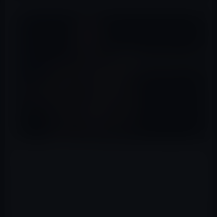
マイクロソフトのワールドワイド・パートナーズ・カン
ファレンスでオペレーティングシステムの最高技術責任
者のケビン・ターナー氏がAppleを批判した。
iPhoneは電波の受信問題で迷走中。そんなAppleをまるで