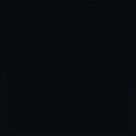
コ
ナ
深層系モッドログ / MODLOG
ン
ビ
ライフ、サイエンス、ガジェットほか、この迷宮を楽しむ人たちへ
テ
ゲ
ン
ー
IT総合
ツ
シ
HOME
IT総合
へ
ョ
マイクロソフトのOSの最高技術責任者が軽口「iPhone4はマイクロソフトのVistaみたいなもの」
ス
ン
キ
に
ッ
移
プ
動
2010年7月15日
M林檎
IT総合
マイクロソフトのOSの最高技術責任者が軽口
「iPhone4はマイクロソフトのVistaみたいな
もの」