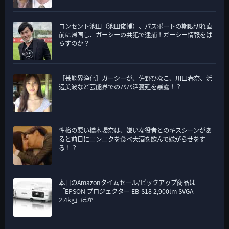
コンセント池田（池田俊輔）、パスポートの期限切れ直
前に帰国し、ガーシーの共犯で逮捕！ガーシー情報をば
らすのか？
［芸能界浄化］ガーシーが、佐野ひなこ、川口春奈、浜
辺美波など芸能界でのパパ活蔓延を暴露！？
性格の悪い橋本環奈は、嫌いな役者とのキスシーンがあ
ると前日にニンニクを食べ大酒を飲んで嫌がらせをす
る！？
本日のAmazonタイムセール/ピックアップ商品は
「EPSON プロジェクター EB-S18 2,900lm SVGA
2.4kg」ほか