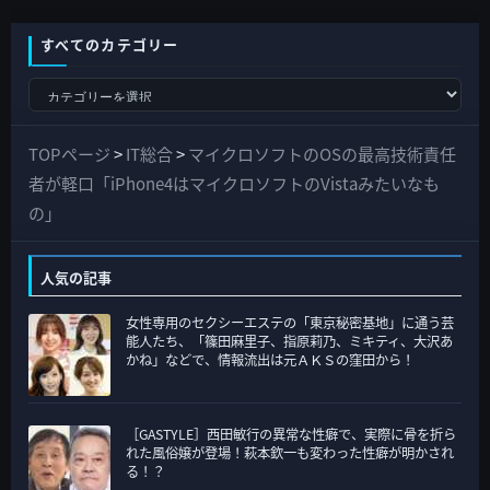
すべてのカテゴリー
す
べ
て
TOPページ
>
IT総合
>
マイクロソフトのOSの最高技術責任
の
者が軽口「iPhone4はマイクロソフトのVistaみたいなも
カ
の」
テ
ゴ
人気の記事
リ
女性専用のセクシーエステの「東京秘密基地」に通う芸
ー
能人たち、「篠田麻里子、指原莉乃、ミキティ、大沢あ
かね」などで、情報流出は元ＡＫＳの窪田から！
［GASTYLE］西田敏行の異常な性癖で、実際に骨を折ら
れた風俗嬢が登場！萩本欽一も変わった性癖が明かされ
る！？