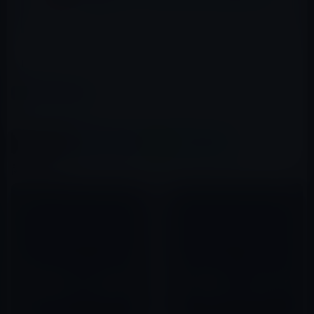
ズ」
LapWorks
カテゴリー
iPad用
この記事をシェア
X(Twitter)
Facebook
LINE
B!はてブ
関連記事
【iPad2グッズ】ちょっと高級
ビジネスにボールペン付きタッ
感のある革ケース・EVOUNI
チペンは便利！？ リンクスイ
Leather Arc Cover_iPad 2専用
ンターナショナルの IP016B
スタンドケース