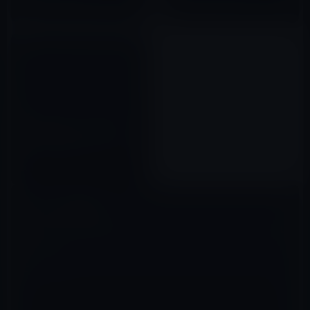
2011年07月16日
2010年07月14日
【iPad 2グッズ】iPad 2にも
Bumperがあった！ Fender
iPad 2 BumperはSmart Cover
も使える。
2011年05月06日
コメントを残す
メールアドレスが公開されることはありません。
※
が付いている欄は
必須項目です
コメント
※