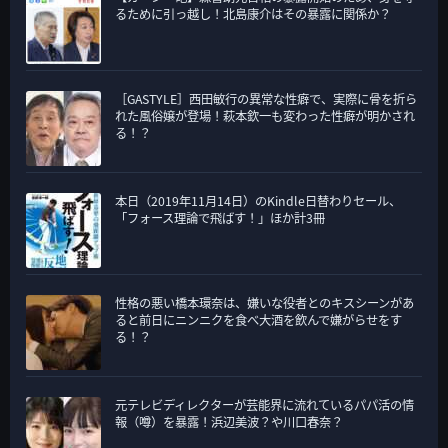
るために引っ越し！北島康介はその暴露に関係か？
［GASTYLE］西田敏行の異常な性癖で、実際に骨を折ら
れた風俗嬢が登場！萩本欽一も変わった性癖が明かされ
る！？
本日（2019年11月14日）のKindle日替わりセール、
「フォース理論で飛ばす！」ほか計3冊
性格の悪い橋本環奈は、嫌いな役者とのキスシーンがあ
ると前日にニンニクを食べ大酒を飲んで嫌がらせをす
る！？
元テレビディレクターが芸能界に流れているパパ活の情
報（噂）を暴露！浜辺美波？や川口春奈？