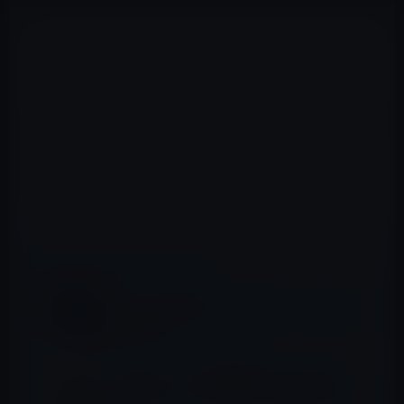
どう見でもModじゃない読書台です。
そもそもiPadに読書台が必要なのかどうか？ そう言っ
ちゃ元も子もないですね、
下部はゴム製で滑らなくなっています。価格は29.95ド
ル。
📖 あわせて読みたい記事
【Amazon激安品】初代iPad用ケースの見切
り品を紹介!
［アクセサリー］回転機能スタンド付きの
iPad用ケース「エレコム・TB-A12360シリー