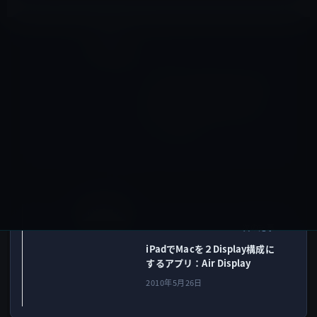
Mac用
前の記事
イーモバイルがポケットWiFi
などのデータ通信料を値下
げ！ ドコモのモバイルルー
ターに対抗！
2010年5月25日
iOSアプリ
次の記事
iPadでMacを２Display構成に
するアプリ：Air Display
2010年5月26日