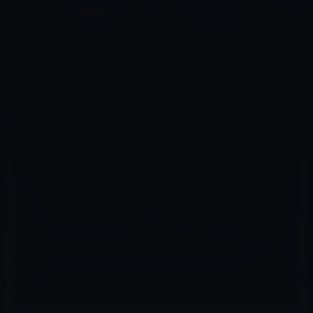
コ
ナ
深層系モッドログ / MODLOG
ン
ビ
ライフ、サイエンス、ガジェットほか、この迷宮を楽しむ人たちへ
テ
ゲ
ン
ー
IPAD用
ツ
シ
HOME
アクセサリなど
iPad用
へ
ョ
LapWorksがiPad用読書台を発売。スマートさはないですが、それなりに役立ちそうです。
ス
ン
キ
に
ッ
移
プ
動
2010年5月25日
M林檎
iPad用
LapWorksがiPad用読書台を発売。スマート
さはないですが、それなりに役立ちそうで
す。