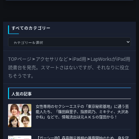
すべてのカテゴリー
す
べ
て
TOPページ
>
アクセサリなど
>
iPad用
>
LapWorksがiPad用
の
読書台を発売。スマートさはないですが、それなりに役立
カ
ちそうです。
テ
ゴ
人気の記事
リ
女性専用のセクシーエステの「東京秘密基地」に通う芸
ー
能人たち、「篠田麻里子、指原莉乃、ミキティ、大沢あ
かね」などで、情報流出は元ＡＫＳの窪田から！
【ガーシー砲】森喜朗元首相の暴露開始のため、身を守